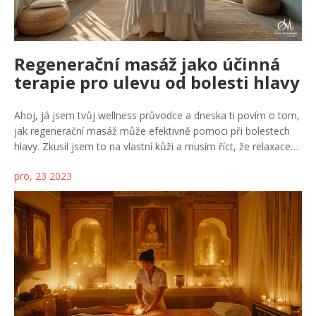
Regenerační masáž jako účinná
terapie pro ulevu od bolesti hlavy
Ahoj, já jsem tvůj wellness průvodce a dneska ti povím o tom,
jak regenerační masáž může efektivně pomoci při bolestech
hlavy. Zkusil jsem to na vlastní kůži a musím říct, že relaxace
svalů kolem krku a ramen opravdu přináší úlevu. Naučil jsem
pro, 23 2023
se, jaké techniky jsou nejlepší a co všechno masáž obnáší. A
protože mám to štěstí, že jsem si to vše zažil, chci se o své
zkušenosti podělit i s tebou. Pokud tě tedy trápí neustálá
bolest hlavy a hledáš způsob, jak ji zevnitř zmírnit, tak čti dál a
zjisti, proč by regenerační masáž mohla být tou pravou volbou.