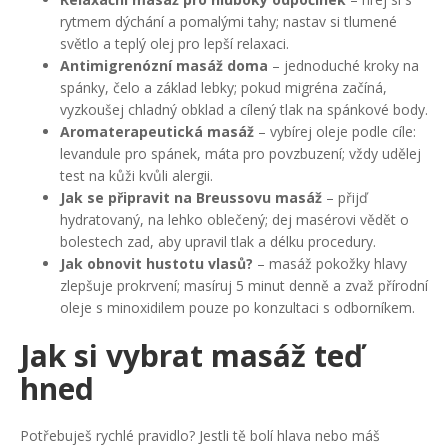
rytmem dýchání a pomalými tahy; nastav si tlumené
světlo a teplý olej pro lepší relaxaci.
Antimigrenózní masáž doma
– jednoduché kroky na
spánky, čelo a základ lebky; pokud migréna začíná,
vyzkoušej chladný obklad a cílený tlak na spánkové body.
Aromaterapeutická masáž
– vybírej oleje podle cíle:
levandule pro spánek, máta pro povzbuzení; vždy udělej
test na kůži kvůli alergii.
Jak se připravit na Breussovu masáž
– přijď
hydratovaný, na lehko oblečený; dej masérovi vědět o
bolestech zad, aby upravil tlak a délku procedury.
Jak obnovit hustotu vlasů?
– masáž pokožky hlavy
zlepšuje prokrvení; masíruj 5 minut denně a zvaž přírodní
oleje s minoxidilem pouze po konzultaci s odborníkem.
Jak si vybrat masáž teď
hned
Potřebuješ rychlé pravidlo? Jestli tě bolí hlava nebo máš