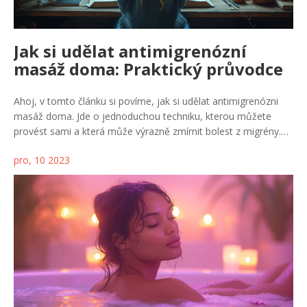
Jak si udělat antimigrenózní
masáž doma: Praktický průvodce
Ahoj, v tomto článku si povíme, jak si udělat antimigrenózni
masáž doma. Jde o jednoduchou techniku, kterou můžete
provést sami a která může výrazně zmírnit bolest z migrény.
Praktický průvodce Vás krok za krokem provede procesem a
pro, 10 2023
ukáže, jak se zaměřit na klíčové body. Zapomeňte na bolest z
migrény a zkuste tuto techniku ještě dnes. Těším se na další
sdílení zkušeností!