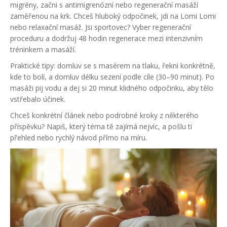
migrény, začni s antimigrenózní nebo regenerační masáží
zaměřenou na krk. Chceš hluboký odpočinek, jdi na Lomi Lomi
nebo relaxační masáž. Jsi sportovec? Vyber regenerační
proceduru a dodržuj 48 hodin regenerace mezi intenzivním
tréninkem a masáží.
Praktické tipy: domluv se s masérem na tlaku, řekni konkrétně,
kde to bolí, a domluv délku sezení podle cíle (30–90 minut). Po
masáži pij vodu a dej si 20 minut klidného odpočinku, aby tělo
vstřebalo účinek.
Chceš konkrétní článek nebo podrobné kroky z některého
příspěvku? Napiš, který téma tě zajímá nejvíc, a pošlu ti
přehled nebo rychlý návod přímo na míru.