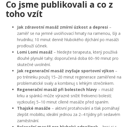
Co jsme publikovali a co z
toho vzít
Jak zdravotní masáž zmírní úzkost a depresi
–
zaměř se na jemné uvolňovací hmaty na ramenou, šíji a
hrudníku; 10 minut denně hlubokého dýchání po masáži
prodlouží účinek.
Lomi Lomi masáž
– hledejte terapeuta, který používá
dlouhé plynulé tahy; doporučená doba 60–90 minut pro
skutečné uvolnění.
Jak regenerační masáž zvyšuje sportovní výkon
–
po tréninku použij 15–20 minut regenerace zaměřené na
problematické svaly a kombinuj s lehkým strečinkem.
Regenerační masáž při bolestech hlavy
– masáž
krku a spánků může výrazně snížit frekvenci bolestí;
vyzkoušej 5–10 minut cílené masáže před spaním.
Thajské masáže
– aktivní protahování a tlak pomáhají
zlepšit mobilitu; ideální jednou za 2–4 týdny při sedavém
zaměstnání.
Relaxační masáž pro hluboký odpočinek
– hrej si s