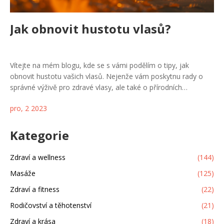
Jak obnovit hustotu vlasů?
Vítejte na mém blogu, kde se s vámi podělím o tipy, jak
obnovit hustotu vašich vlasů. Nejenže vám poskytnu rady o
správné výživě pro zdravé vlasy, ale také o přírodních
metodách a produktech, které vám pomohou dosáhnout vlasů
pro, 2 2023
svých snů. Zjistíte, jak lze hustotu vlasů skutečně obnovit a jak
se vyhnout běžným chybám. Přidejte se ke mně a obnovme
spolu zdraví a krásu vašich vlasů.
Kategorie
Zdraví a wellness
(144)
Masáže
(125)
Zdraví a fitness
(22)
Rodičovství a těhotenství
(21)
Zdraví a krása
(18)