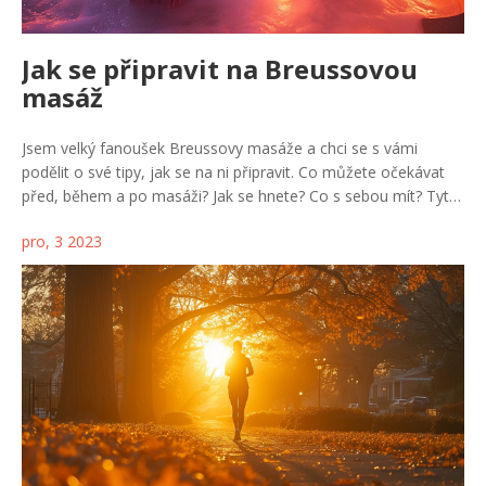
Jak se připravit na Breussovou
masáž
Jsem velký fanoušek Breussovy masáže a chci se s vámi
podělit o své tipy, jak se na ni připravit. Co můžete očekávat
před, během a po masáži? Jak se hnete? Co s sebou mít? Tyto
otázky chci zodpovědět v tomto článku. Pojďme se na to
pro, 3 2023
společně podívat a naučit se, jak se těšit na toto úžasné
zdravotní prospěšné tělesné ošetření.