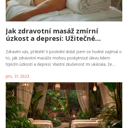
Jak zdravotní masáž zmírní
úzkost a depresi: Užitečné
techniky a tipy
Zdravím vás, přátelé! V poslední době jsem se hodně zajímal o
to, jak zdravotní masáže mohou poskytnout úlevu lidem
trpícím úzkostí a depresí. Vlastní zkušenost mi ukázala, že
správná masáž dokáže pozitivně ovlivnit naše duševní zdraví.
pro, 31 2023
Uvolnění svalového napětí a zlepšení prokrvení může vést ke
snížení stresu a podpořit celkovou pohodu. Také mi bylo
fascinující zjistit, že existují specifické techniky masáže, které
cílí na oblasti těla, obvykle ovlivněné stresem. V tomto článku
se s vámi podělím o své poznatky a tipy, jak si můžete tyto
techniky osvojit nebo vyhledat profesionální pomoc, která vám
pomůže zlepšit vaši náladu a snížit úzkost.