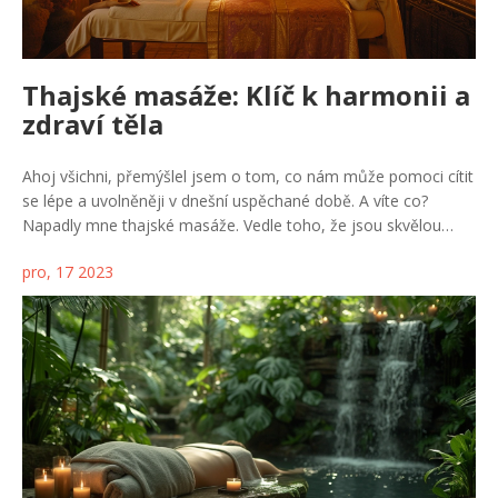
Thajské masáže: Klíč k harmonii a
zdraví těla
Ahoj všichni, přemýšlel jsem o tom, co nám může pomoci cítit
se lépe a uvolněněji v dnešní uspěchané době. A víte co?
Napadly mne thajské masáže. Vedle toho, že jsou skvělou
cestou k uvolnění těla, mohou hrát i zásadní roli ve zlepšení
pro, 17 2023
celkového zdravotního stavu. Skrze mé osobní zkušenosti vám
chci ukázat, jak můžeme pomocí prastaré thajské praxe
dosáhnout úžasné harmonie těla a mysli. Věřte mi, že po
správné thajské masáži se budete cítit jako znovuzrození!