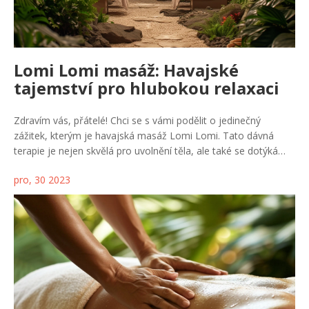
Lomi Lomi masáž: Havajské
tajemství pro hlubokou relaxaci
Zdravím vás, přátelé! Chci se s vámi podělit o jedinečný
zážitek, kterým je havajská masáž Lomi Lomi. Tato dávná
terapie je nejen skvělá pro uvolnění těla, ale také se dotýká
duše a mysli, přináší klid a vnitřní rovnováhu. Ve svých
pro, 30 2023
technikách kombinuje několik prvků, například rytmický tlak a
dlouhé válečkové hmaty, které napodobují pohyb oceánských
vln. Během seance jsem pocítil úplnou harmonii a odpočinek,
což mě obohatilo jak tělesně, tak duchovně. Pokud hledáte
způsob, jak se hlouběji propojit se svým já a zrelaxovat,
doporučuji vám vyzkoušet Lomi Lomi masáž.