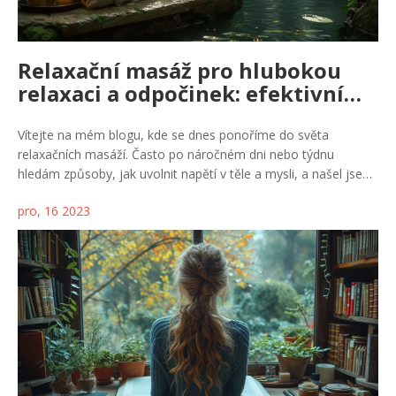
Relaxační masáž pro hlubokou
relaxaci a odpočinek: efektivní
techniky a tipy
Vítejte na mém blogu, kde se dnes ponoříme do světa
relaxačních masáží. Často po náročném dni nebo týdnu
hledám způsoby, jak uvolnit napětí v těle a mysli, a našel jsem,
že relaxační masáž je jedním z nejlepších řešení. V tomto
pro, 16 2023
článku s vámi sdílím svoje zkušenosti a odhalím, jaké techniky
masáže mi pomohly dosáhnout hlubokého stavu odpočinku.
Povím vám také, na co si dát pozor při výběru maséra či
wellness centra. Společně se podíváme na to, proč je relaxační
masáž tak účinná a jak může pozitivně působit na celkový
pocit pohody.