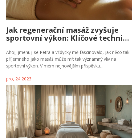
Jak regenerační masáž zvyšuje
sportovní výkon: Klíčové techniky
a tipy
Ahoj, jmenuji se Petra a vždycky mě fascinovalo, jak něco tak
příjemného jako masáž může mít tak významný vliv na
sportovní výkon. V mém nejnovějším příspěvku
prozkoumávám, jak pravidelné regenerační masáže pomáhají
pro, 24 2023
rychleji se zotavit, zvyšují flexibilitu a pomáhají předcházet
zraněním. Odhalím také některé ze svých oblíbených technik,
které mě po náročném tréninku opět postaví na nohy. Připojte
se ke mně a zjistěte, jak si můžete jednoduše a efektivně
pomoci k lepším sportovním výsledkům!