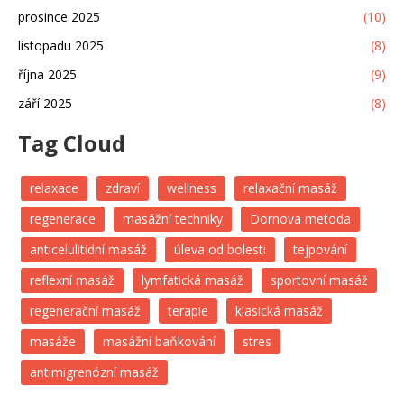
prosince 2025
(10)
listopadu 2025
(8)
října 2025
(9)
září 2025
(8)
Tag Cloud
relaxace
zdraví
wellness
relaxační masáž
regenerace
masážní techniky
Dornova metoda
anticelulitidní masáž
úleva od bolesti
tejpování
reflexní masáž
lymfatická masáž
sportovní masáž
regenerační masáž
terapie
klasická masáž
masáže
masážní baňkování
stres
antimigrenózní masáž