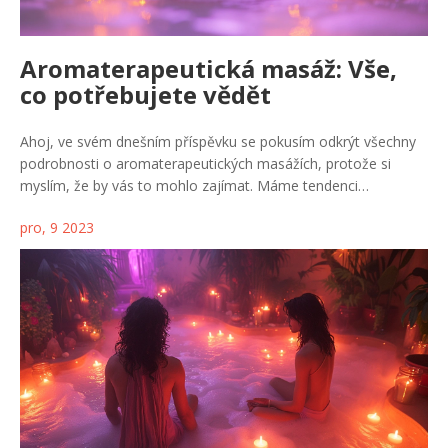
Aromaterapeutická masáž: Vše,
co potřebujete vědět
Ahoj, ve svém dnešním příspěvku se pokusím odkrýt všechny
podrobnosti o aromaterapeutických masážích, protože si
myslím, že by vás to mohlo zajímat. Máme tendenci
nevěnovat dostatečnou pozornost naprosto fascinujícímu
pro, 9 2023
světu aroma olejů a jejich úžasných léčivých účinků. Vysvětlím
vám, co je to aromaterapie, jak funguje a jaké benefity může
přinést. Tento příspěvek je velmi důležitý pro všechny, kdo se
chtějí dozvědět více o této úžasné alternativní léčebné metody.
Tak se pohodlně usaďte a připravte se na krásný výlet do
světa vůní.