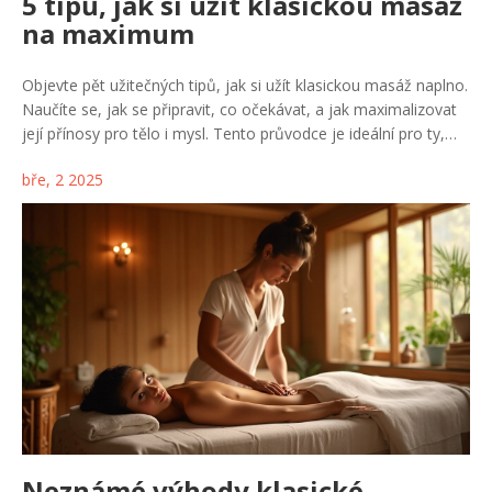
5 tipů, jak si užít klasickou masáž
na maximum
Objevte pět užitečných tipů, jak si užít klasickou masáž naplno.
Naučíte se, jak se připravit, co očekávat, a jak maximalizovat
její přínosy pro tělo i mysl. Tento průvodce je ideální pro ty,
kteří hledají uvolnění a celkovou pohodu. Díky správným
bře, 2 2025
postupům si odnesete z masáže maximum pozitivní energie.
Neznámé výhody klasické