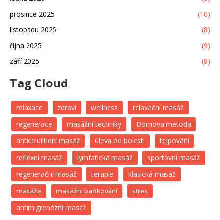
prosince 2025
(10)
listopadu 2025
(8)
října 2025
(9)
září 2025
(8)
Tag Cloud
relaxace
zdraví
wellness
relaxační masáž
regenerace
masážní techniky
Dornova metoda
anticelulitidní masáž
úleva od bolesti
tejpování
reflexní masáž
lymfatická masáž
sportovní masáž
regenerační masáž
terapie
klasická masáž
masáže
masážní baňkování
stres
antimigrenózní masáž