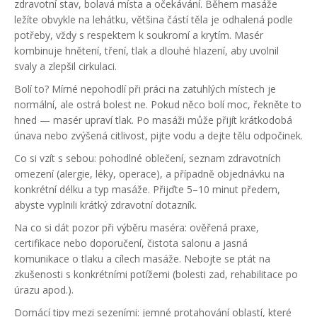
zdravotní stav, bolavá místa a očekávání. Během masáže
ležíte obvykle na lehátku, většina částí těla je odhalená podle
potřeby, vždy s respektem k soukromí a krytím. Masér
kombinuje hnětení, tření, tlak a dlouhé hlazení, aby uvolnil
svaly a zlepšil cirkulaci.
Bolí to? Mírné nepohodlí při práci na zatuhlých místech je
normální, ale ostrá bolest ne. Pokud něco bolí moc, řekněte to
hned — masér upraví tlak. Po masáži může přijít krátkodobá
únava nebo zvýšená citlivost, pijte vodu a dejte tělu odpočinek.
Co si vzít s sebou: pohodlné oblečení, seznam zdravotních
omezení (alergie, léky, operace), a případně objednávku na
konkrétní délku a typ masáže. Přijďte 5–10 minut předem,
abyste vyplnili krátký zdravotní dotazník.
Na co si dát pozor při výběru maséra: ověřená praxe,
certifikace nebo doporučení, čistota salonu a jasná
komunikace o tlaku a cílech masáže. Nebojte se ptát na
zkušenosti s konkrétními potížemi (bolesti zad, rehabilitace po
úrazu apod.).
Domácí tipy mezi sezeními: jemné protahování oblastí, které