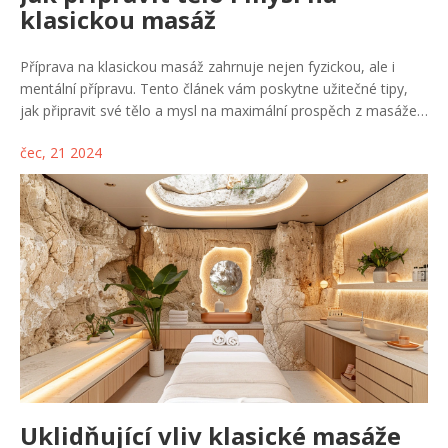
klasickou masáž
Příprava na klasickou masáž zahrnuje nejen fyzickou, ale i
mentální přípravu. Tento článek vám poskytne užitečné tipy,
jak připravit své tělo a mysl na maximální prospěch z masáže.
Dozvíte se, jak se správně hydratovat, jak relaxovat před
čec, 21 2024
masáží a proč je důležité čisté prostředí. Zjistíte také, jak
důležité je komunikovat s masérem a jaká cvičení můžete
provádět po masáži pro udržení účinků.
Uklidňující vliv klasické masáže