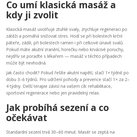
Co umí klasická masáž a
kdy ji zvolit
Klasická masáž uvolňuje ztuhlé svaly, zrychluje regeneraci po
zátěži a pomáhá snižovat stres. Hodí se při bolestech krční
páteře, zádě, při bolestech ramen i při celkové únavě svalů.
Pokud máte akutní zranění, horečku nebo krvácivé poruchy,
nejdřív se poraďte s lékařem — masáž v těchto případech
může být nevhodná.
Jak často chodit? Pokud řešíte akutní napětí, stačí 1× týdně po
dobu 3–6 týdnů. Pro udržení pohody a prevence stačí 1× za 2–
4 týdny. Delší terapie závisí na vašem cíli: rehabilitace,
sportovní regenerace nebo jen pravidelný relax.
Jak probíhá sezení a co
očekávat
Standardní sezení trvá 30–60 minut. Masér se zeptá na