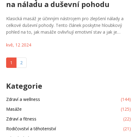
na náladu a duševní pohodu
Klasická masáž je účinným nástrojem pro zlepšení nálady a
celkové duševní pohody. Tento článek poskytne hloubkový
pohled na to, jak masáže ovlivňují emotivní stav a jak je
možné je začlenit do života pro maximální užitek. Nabídne
kvě, 12 2024
také praktické tipy pro výběr správného typu masáže a jak
přistupovat k sesílání masáže, aby bylo dosaženo optimálních
výsledků.
1
2
Kategorie
Zdraví a wellness
(144)
Masáže
(125)
Zdraví a fitness
(22)
Rodičovství a těhotenství
(21)