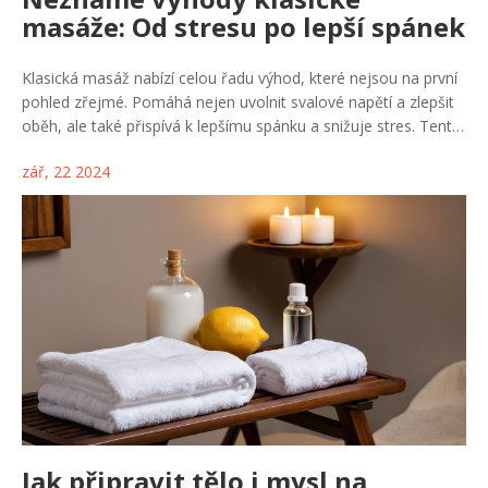
masáže: Od stresu po lepší spánek
Klasická masáž nabízí celou řadu výhod, které nejsou na první
pohled zřejmé. Pomáhá nejen uvolnit svalové napětí a zlepšit
oběh, ale také přispívá k lepšímu spánku a snižuje stres. Tento
článek se zaměřuje na méně známé přínosy masáže, které
zář, 22 2024
mohou pozitivně ovlivnit váš každodenní život.
Jak připravit tělo i mysl na