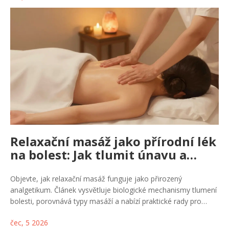
Relaxační masáž jako přírodní lék
na bolest: Jak tlumit únavu a
svalové křeče
Objevte, jak relaxační masáž funguje jako přirozený
analgetikum. Článek vysvětluje biologické mechanismy tlumení
bolesti, porovnává typy masáží a nabízí praktické rady pro
maximalizaci úlevy bez léků.
čec, 5 2026