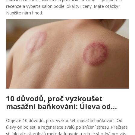
recenze a vyberte salon podle lokality i ceny. Máte otázky?
Napište nám hned.
10 důvodů, proč vyzkoušet
masážní baňkování: Úleva od
bolesti a lepší regenerace
Objevte 10 důvodů, proč vyzkoušet masážní baňkování. Od
úlevy od bolesti a regenerace svalů po snížení stresu. Přečtěte
si, jak tato starobylá metoda funguje a zda je vhodná pro vás.