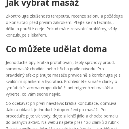
Jak vybrat masáž
Zkontrolujte zkušenosti terapeuta, recenze salonu a požádejte
o konzultaci před prvním zákrokem. Ptejte se na techniku,
délku a použité oleje. Pokud máte zdravotní problémy, vždy
konzultujte s lékařem.
Co můžete udělat doma
Jednoduché tipy: krátká protahování, teplý sprchový proud,
samomasáž chodidel nebo břicha podle návodu. Pro
pravidelný efekt plánujte masáže pravidelně a kombinujte je s
kvalitním spánkem a hydratací. Prohlédněte si naše články o
lymfatické, aromaterapeutické či antimigrenózní masáži a
vyberte, co vám sedne nejvíc.
Co očekávat při první návštěvě: krátká konzultace, domluva
tlaku a oblastí, jednoduché doporučení po masáži. Po
proceduře pijte víc vody, dejte si lehčí jídlo a choďte pomalu
do běžných aktivit. Na webu najdete přes 120 článků z rubrik
Zdraví a wellness, Masáže a praktické návody — projděte si