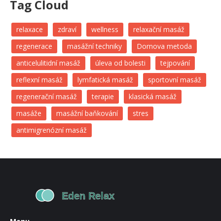
Tag Cloud
relaxace
zdraví
wellness
relaxační masáž
regenerace
masážní techniky
Dornova metoda
anticelulitidní masáž
úleva od bolesti
tejpování
reflexní masáž
lymfatická masáž
sportovní masáž
regenerační masáž
terapie
klasická masáž
masáže
masážní baňkování
stres
antimigrenózní masáž