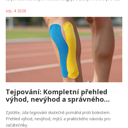
srp, 4 2026
Tejpování: Kompletní přehled
výhod, nevýhod a správného
použití
Zjistěte, zda tejpování skutečně pomáhá proti bolestem.
Přehled výhod, nevýhod, mýtů a praktického návodu pro
začátečníky.