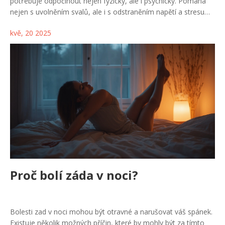
potřebuje odpočinout nejen fyzicky, ale i psychicky. Pomáhá
nejen s uvolněním svalů, ale i s odstraněním napětí a stresu
každodenního života. V článku najdete konkrétní tipy, jak z
kvě, 20 2025
reflexní masáže dostat maximum, i zajímavosti o jejím vlivu na
tělo i mysl. Prozradíme, jak si vybrat dobrého maséra a co si
hlídat při návštěvě salonu. Každý, kdo hledá efektivní způsob
relaxace, tu najde jasné odpovědi.
Proč bolí záda v noci?
Bolesti zad v noci mohou být otravné a narušovat váš spánek.
Existuje několik možných příčin, které by mohly být za tímto