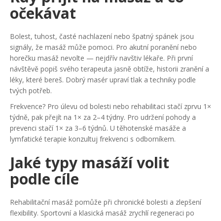
očekávat
Bolest, tuhost, časté nachlazení nebo špatný spánek jsou
signály, že masáž může pomoci. Pro akutní poranění nebo
horečku masáž nevolte — nejdřív navštiv lékaře. Při první
návštěvě popiš svého terapeuta jasně obtíže, historii zranění a
léky, které bereš. Dobrý masér upraví tlak a techniky podle
tvých potřeb.
Frekvence? Pro úlevu od bolesti nebo rehabilitaci stačí zprvu 1×
týdně, pak přejít na 1× za 2–4 týdny. Pro udržení pohody a
prevenci stačí 1× za 3–6 týdnů. U těhotenské masáže a
lymfatické terapie konzultuj frekvenci s odborníkem.
Jaké typy masáží volit
podle cíle
Rehabilitační masáž pomůže při chronické bolesti a zlepšení
flexibility. Sportovní a klasická masáž zrychlí regeneraci po