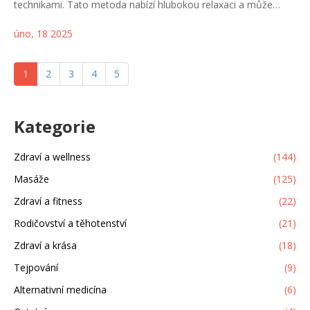
technikami. Tato metoda nabízí hlubokou relaxaci a může
pomoci zmírnit svalové napětí a zlepšit krevní oběh. Povíme si
úno, 18 2025
o tom, jak masáž probíhá, jaké jsou její klíčové výhody a proč
by mohla být příjemným obohacením vašeho wellness rituálu.
1
2
3
4
5
Kategorie
Zdraví a wellness
(144)
Masáže
(125)
Zdraví a fitness
(22)
Rodičovství a těhotenství
(21)
Zdraví a krása
(18)
Tejpování
(9)
Alternativní medicína
(6)