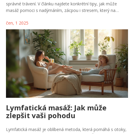
správné trávení. V článku najdete konkrétní tipy, jak může
masáž pomoci s nadýmáním, zácpou i stresem, který na
střeva působí. Zmíníme, jaké techniky při masáži použít a kdy
čen, 1 2025
si dávat pozor. Přidáme zajímavosti o propojení trávení a
psychiky. Praktické rady ocení každý, kdo chce svoje zažívání
řešit přirozenou cestou.
Lymfatická masáž: Jak může
zlepšit vaši pohodu
Lymfatická masáž je oblíbená metoda, která pomáhá s otoky,