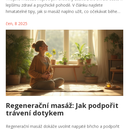
lepšímu zdraví a psychické pohodě. V článku najdete
hmatatelné tipy, jak si masáž naplno užít, co očekávat během
návštěvy thajského salonu a které mýty o thajských masážích
čen, 8 2025
rozhodně neplatí. Podíváme se i na různé druhy thajských
masáží a poradíme, jak si vybrat tu pravou. Praktické rady
ocení každý, kdo chce z masáže vytěžit maximum.
Regenerační masáž: Jak podpořit
trávení dotykem
Regenerační masáž dokáže uvolnit napjaté břicho a podpořit