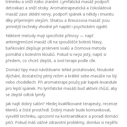
tréninku a sníží riziko zranění. Lymfatická masáž podpoří
detoxikaci a sníží otoky. Aromaterapeutická a čokoládová
masáž zase zklidní nervy, podpoří spánek a někdy i imunitu
díky příjemným olejům. Shiatsu a Breussova masáž jsou
jemnější techniky vhodné při napětí i psychickém vypětí.
Některé metody mají specifické přínosy — např.
antimigrenózní masáž cílí na spouštěče bolesti hlavy,
baňkování zlepšuje prokrvení svalů a Dornova metoda
pomáhá s bolestmi kloubů. Pokud si nejsi jistý, napiš si
předem, co chceš zlepšit, a zvol terapii podle cíle.
Domácí tipy mezi návštěvami: lehké protahování, hlouboké
dýchání, dostatečný pitný režim a krátké sebe-masáže na šíji
nebo chodidlech. Při aromaterapii použij pár kapek levandule
pro lepší spánek. Po lymfatické masáži buď aktivní chůzí, aby
se zlepšil odtok lymfy.
Jak najít dobrý salón? Hledej kvalifikované terapeuty, recenze
klientů a čisté prostředí. Dobrý masér bude komunikovat,
vysvětlí techniku, upozorní na kontraindikace a poradí domácí
péči. Pokud máš vážné zdravotní problémy, domluv si nejdřív