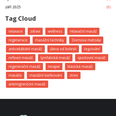
září 2025
(8)
Tag Cloud
relaxace
zdraví
wellness
relaxační masáž
regenerace
masážní techniky
Dornova metoda
anticelulitidní masáž
úleva od bolesti
tejpování
reflexní masáž
lymfatická masáž
sportovní masáž
regenerační masáž
terapie
klasická masáž
masáže
masážní baňkování
stres
antimigrenózní masáž