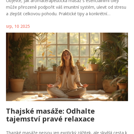
cestou
Objevte, jak aromaterapeutická masáž s esenciálními oleji
může přirozeně podpořit váš imunitní systém, ulevit od stresu
a zlepšit celkovou pohodu. Praktické tipy a konkrétní
informace, které můžete okamžitě vyzkoušet doma.
srp, 10 2025
Thajské masáže: Odhalte
tajemství pravé relaxace
Thajské masáže nejsou jen exotický zážitek, ale skvělá cesta k