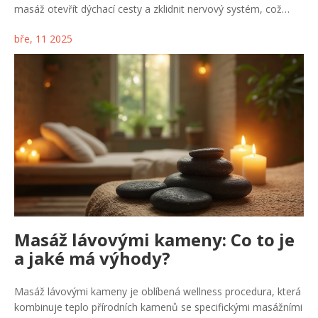
masáž otevřít dýchací cesty a zklidnit nervový systém, což
vede k hlubšímu a efektivnějšímu dýchání. Užitečné tipy a
bře, 11 2025
praktické rady nabídnou, jak si dopřát relaxační masáž přímo
doma. Přečtěte si, proč by masáž neměla být jen výjimečnou
záležitostí.
Masáž lávovými kameny: Co to je
a jaké má výhody?
Masáž lávovými kameny je oblíbená wellness procedura, která
kombinuje teplo přírodních kamenů se specifickými masážními