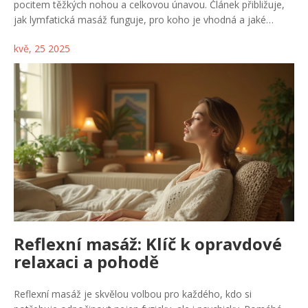
pocitem těžkých nohou a celkovou únavou. Článek přibližuje,
jak lymfatická masáž funguje, pro koho je vhodná a jaké
konkrétní benefity přináší tělu i psychice. Dozvíte se také, kdy ji
kvě, 25 2025
raději vynechat a jak vybrat dobrého maséra. Zajímavé tipy a
fakta vám pomůžou rozhodnout, jestli je tento typ péče právě
pro vás. Čekají vás i rady, jak podpořit lymfatický systém i
doma.
Reflexní masáž: Klíč k opravdové
relaxaci a pohodě
Reflexní masáž je skvělou volbou pro každého, kdo si