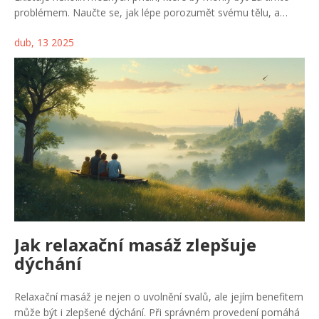
problémem. Naučte se, jak lépe porozumět svému tělu, a
zjistěte, jaké kroky můžete podniknout pro úlevu. Breussova
dub, 13 2025
masáž může být jedním z účinných řešení, jak se s těmito
nepříjemnostmi vypořádat.
Jak relaxační masáž zlepšuje
dýchání
Relaxační masáž je nejen o uvolnění svalů, ale jejím benefitem
může být i zlepšené dýchání. Při správném provedení pomáhá