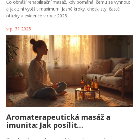
Co obnáší rehabilitační masáž, kdy pomáhá, čemu se vyhnout
a jak z ní vytěžit maximum. Jasné kroky, checklisty, časté
otázky a evidence v roce 2025.
srp, 31 2025
Aromaterapeutická masáž a
imunita: Jak posílit
obranyschopnost těla přirozenou