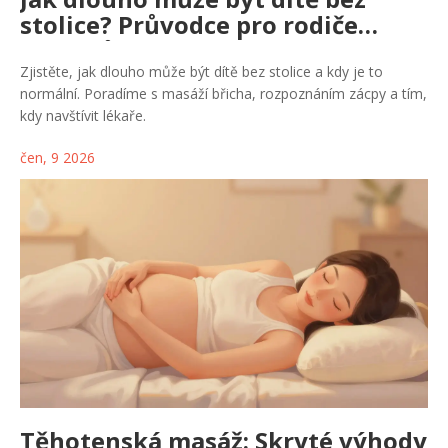
stolice? Průvodce pro rodiče
kojenců a batolat
Zjistěte, jak dlouho může být dítě bez stolice a kdy je to
normální. Poradíme s masáží břicha, rozpoznáním zácpy a tím,
kdy navštívit lékaře.
čen, 9 2026
Těhotenská masáž: Skryté výhody