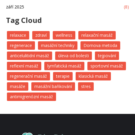
září 2025
(8)
Tag Cloud
relaxace
zdraví
wellness
relaxační masáž
regenerace
masážní techniky
Dornova metoda
anticelulitidní masáž
úleva od bolesti
tejpování
reflexní masáž
lymfatická masáž
sportovní masáž
regenerační masáž
terapie
klasická masáž
masáže
masážní baňkování
stres
antimigrenózní masáž