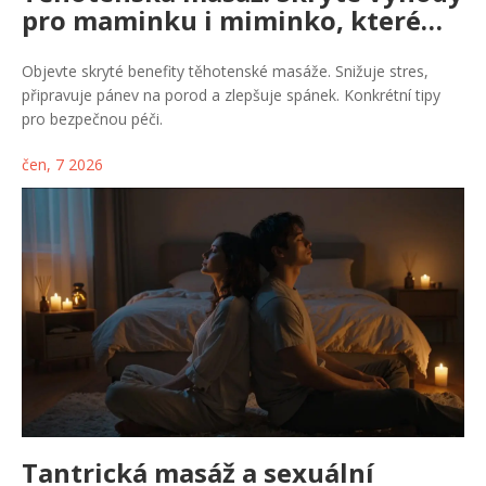
pro maminku i miminko, které
jste neznali
Objevte skryté benefity těhotenské masáže. Snižuje stres,
připravuje pánev na porod a zlepšuje spánek. Konkrétní tipy
pro bezpečnou péči.
čen, 7 2026
Tantrická masáž a sexuální