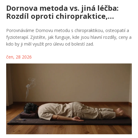
Dornova metoda vs. jiná léčba:
Rozdíl oproti chiropraktice,
osteopatii a fyzioterapii
Porovnáváme Dornovu metodu s chiropraktikou, osteopatií a
fyzioterapií. Zjistěte, jak funguje, kde jsou hlavní rozdíly, ceny a
kdo by ji měl využít pro úlevu od bolestí zad.
čen, 28 2026