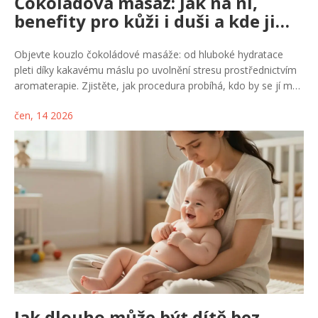
Čokoládová masáž: Jak na ni,
benefity pro kůži i duši a kde ji
zkusit
Objevte kouzlo čokoládové masáže: od hluboké hydratace
pleti díky kakavému máslu po uvolnění stresu prostřednictvím
aromaterapie. Zjistěte, jak procedura probíhá, kdo by se jí měl
vyhnout a jak si podobný zážitek vytvořit doma.
čen, 14 2026
Jak dlouho může být dítě bez