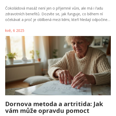
Čokoládová masáž není jen o příjemné vůni, ale má i řadu
zdravotních benefitů. Dozvíte se, jak funguje, co během ní
očekávat a proč je oblíbená mezi lidmi, kteří hledají odpočinek
i něco víc. Přidám i pár praktických tipů, na co si dát pozor při
kvě, 6 2025
výběru salónu a proč se vyplatí ji vyzkoušet. Čokoláda umí
zvednout náladu nejen na talíři, ale i na kůži. Jestli hledáte
netradiční zážitek, u této masáže rozhodně nešlápnete vedle.
Dornova metoda a artritida: Jak
vám může opravdu pomoct