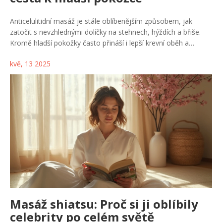
Anticelulitidní masáž je stále oblíbenějším způsobem, jak
zatočit s nevzhlednými dolíčky na stehnech, hýždích a břiše.
Kromě hladší pokožky často přináší i lepší krevní oběh a
příjemný pocit z péče o vlastní tělo. V článku zjistíš, jak masáž
kvě, 13 2025
probíhá, co čekat od výsledků a jaká praktická pravidla fungují
nejlíp. Podíváme se i na to, na co dát bacha, když si masáž
chceš udělat doma. Přidám tipy z praxe, které tě možná
překvapí.
Masáž shiatsu: Proč si ji oblíbily
celebrity po celém světě