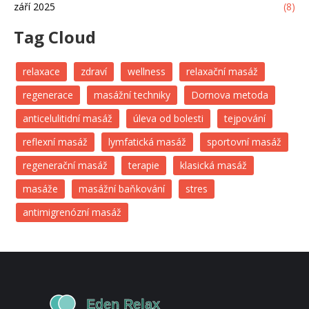
září 2025
(8)
Tag Cloud
relaxace
zdraví
wellness
relaxační masáž
regenerace
masážní techniky
Dornova metoda
anticelulitidní masáž
úleva od bolesti
tejpování
reflexní masáž
lymfatická masáž
sportovní masáž
regenerační masáž
terapie
klasická masáž
masáže
masážní baňkování
stres
antimigrenózní masáž