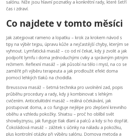
salónu. Níže jsou hlavní poznatky a konkrétní rady, které šetří
čas i zdraví.
Co najdete v tomto měsíci
Jak zatejpovat rameno a lopatku – krok za krokem návod s
tipy na výběr tejpu, úpravu kůže a nejčastější chyby, kterým se
vyhnout. Lymfatická masáž – co od ní čekat, kdy ji zvolit a jak
podpořit lymfu i doma jednoduchými cviky a správným pitným
režimem. Reflexní masáž – jak působí na tělo i mysl, na co se
zaměřit při výběru terapeuta a jak prodloužit efekt doma
pomocí lehkých tlaků na chodidla.
Breussova masáž – šetrná technika pro uvolnění zad, popis
průběhu procedury a rady, kdy ji kombinovat s lehkým
cvičením. Anticelulitidní masáž – reálná očekávání, jak
postupovat doma, a co funguje nejlépe pro zlepšení krevního
oběhu a vzhledu pokožky. Shiatsu – proč ho oblíbil svět
showbyznysu, jak funguje tlak dlaní a palců a kdy si ho dopřát.
Čokoládová masáž – zážitek s účinky na náladu a pokožku,
plus kontrolní otázky při výběru salónu. Dornova metoda a