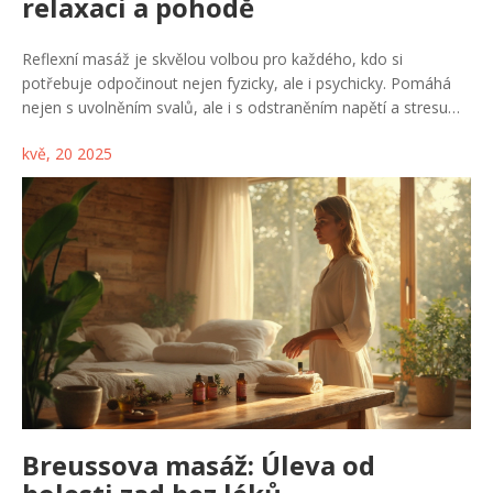
relaxaci a pohodě
Reflexní masáž je skvělou volbou pro každého, kdo si
potřebuje odpočinout nejen fyzicky, ale i psychicky. Pomáhá
nejen s uvolněním svalů, ale i s odstraněním napětí a stresu
každodenního života. V článku najdete konkrétní tipy, jak z
kvě, 20 2025
reflexní masáže dostat maximum, i zajímavosti o jejím vlivu na
tělo i mysl. Prozradíme, jak si vybrat dobrého maséra a co si
hlídat při návštěvě salonu. Každý, kdo hledá efektivní způsob
relaxace, tu najde jasné odpovědi.
Breussova masáž: Úleva od