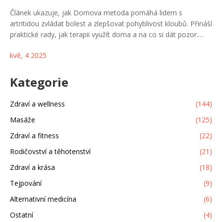
Článek ukazuje, jak Dornova metoda pomáhá lidem s
artritidou zvládat bolest a zlepšovat pohyblivost kloubů. Přináší
praktické rady, jak terapii využít doma a na co si dát pozor.
Seznamuje s průběhem ošetření a ukazuje reálné výsledky.
kvě, 4 2025
Zmiňuje také zajímavosti o jejím vzniku a bezpečnosti. Vše
psáno jasně a lidsky, aby si každý mohl udělat obrázek, zda
mu metoda může vyhovovat.
Kategorie
Zdraví a wellness
(144)
Masáže
(125)
Zdraví a fitness
(22)
Rodičovství a těhotenství
(21)
Zdraví a krása
(18)
Tejpování
(9)
Alternativní medicína
(6)
Ostatní
(4)