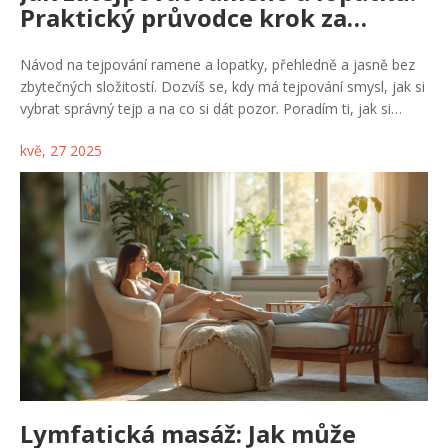
Praktický průvodce krok za
krokem
Návod na tejpování ramene a lopatky, přehledně a jasně bez
zbytečných složitostí. Dozvíš se, kdy má tejpování smysl, jak si
vybrat správný tejp a na co si dát pozor. Poradím ti, jak si
připravit pokožku a na co myslet před samotným nalepením.
kvě, 27 2025
Najdeš tu jednoduchý postup i triky, které šetří čas i nervy. Vše
založeno na reálných zkušenostech a praktických tipech.
Lymfatická masáž: Jak může