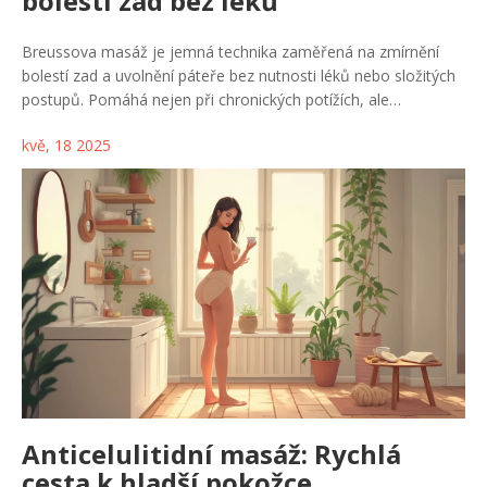
bolesti zad bez léků
Breussova masáž je jemná technika zaměřená na zmírnění
bolestí zad a uvolnění páteře bez nutnosti léků nebo složitých
postupů. Pomáhá nejen při chronických potížích, ale
doporučuje se i jako prevence a relaxace. Proces je šetrný,
kvě, 18 2025
využívá přírodní oleje a specielní tahy, které pomohou tělu i
mysli. Tento článek vysvětlí, jak Breussova masáž funguje, kdy
ji zkusit a dá tipy na výběr správného terapeuta.
Samozřejmostí jsou i rady, jak si maximálně užít tento zážitek.
Anticelulitidní masáž: Rychlá
cesta k hladší pokožce