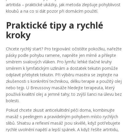
artritida – praktické ukázky, jak metoda zlepšuje pohyblivost
kloubů a na co si dát pozor při domácím použití.
Praktické tipy a rychlé
kroky
Chcete rychlý start? Pro tejpování: očistěte pokožku, nařežte
pásky podle pohybu ramene, napněte jen mírně a přilepte
směrem svalových vláken. Pro lymfu: lehké tlačné kruhy
směrem k lymfatickým uzlinám a dostatek tekutin pomůže
odplavit přebytek tekutin. Při výběru maséra se zeptejte na
zkušenosti s konkrétní technikou, délku terapie a použitý olej
nebo tejp. U Breussovy masáže hledejte terapeuta, který
používá kvalitní olej a jemné tahy; to zvýší šanci na úlevu bez
bolesti.
Pokud chcete zkusit anticelulitidní péči doma, kombinujte
masáž s peelingem a pravidelným pohybem místo rychlých
slibů. Shiatsu a reflexní masáž jsou skvělé, když potřebujete
rychlé uvolnění napětí a lepší spánek. A když řešíte artritidu,