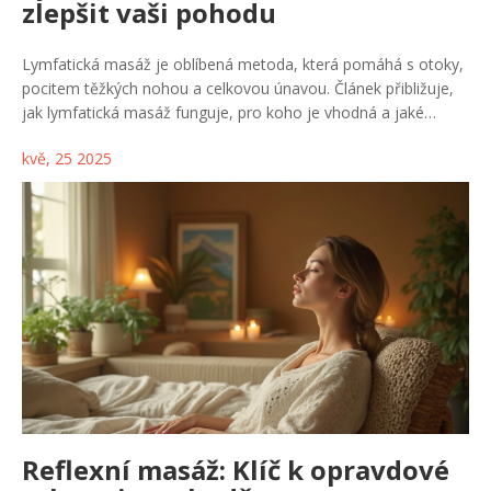
zlepšit vaši pohodu
Lymfatická masáž je oblíbená metoda, která pomáhá s otoky,
pocitem těžkých nohou a celkovou únavou. Článek přibližuje,
jak lymfatická masáž funguje, pro koho je vhodná a jaké
konkrétní benefity přináší tělu i psychice. Dozvíte se také, kdy ji
kvě, 25 2025
raději vynechat a jak vybrat dobrého maséra. Zajímavé tipy a
fakta vám pomůžou rozhodnout, jestli je tento typ péče právě
pro vás. Čekají vás i rady, jak podpořit lymfatický systém i
doma.
Reflexní masáž: Klíč k opravdové