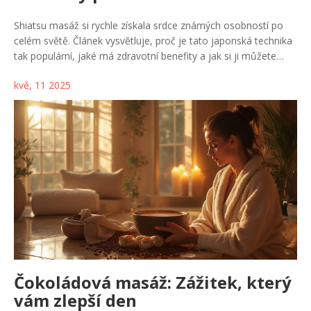
Shiatsu masáž si rychle získala srdce známých osobností po
celém světě. Článek vysvětluje, proč je tato japonská technika
tak populární, jaké má zdravotní benefity a jak si ji můžete
dopřát i doma. Čtenář se dozví tipy na výběr dobrého
kvě, 11 2025
terapeuta a konkrétní zkušenosti ze světa šoubyznysu.
Nechybí ani praktický pohled na to, co od shiatsu čekat. Ideální
pro všechny, kteří hledají nový způsob, jak si ulevit od stresu a
zlepšit fyzickou i psychickou pohodu.
Čokoládová masáž: Zážitek, který
vám zlepší den