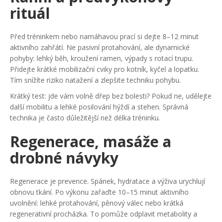
rituál
Před tréninkem nebo namáhavou prací si dejte 8–12 minut
aktivního zahřátí. Ne pasivní protahování, ale dynamické
pohyby: lehký běh, kroužení ramen, výpady s rotací trupu.
Přidejte krátké mobilizační cviky pro kotník, kyčel a lopatku.
Tím snížíte riziko natažení a zlepšite techniku pohybu.
Krátký test: jde vám volně dřep bez bolesti? Pokud ne, udělejte
další mobilitu a lehké posilování hýždí a stehen. Správná
technika je často důležitější než délka tréninku.
Regenerace, masáže a
drobné návyky
Regenerace je prevence. Spánek, hydratace a výživa urychlují
obnovu tkání. Po výkonu zařaďte 10–15 minut aktivního
uvolnění: lehké protahování, pěnový válec nebo krátká
regenerativní procházka. To pomůže odplavit metabolity a