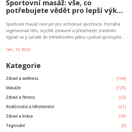
Sportovní masáž: vše, co
potřebujete vědět pro lepší výkon
i regeneraci
Sportovní masáž není jen pro vrcholové sportovce. Pomáhá
regenerovat tělo, urychlit zotavení a předcházet zraněním.
Vyplatí se ji zařadit do tréninkového plánu i pokud sportujete
jen rekreačně. Dozvíte se, jak funguje, kdy ji využívat a na co si
čen, 15 2025
dát pozor. Článek přináší i užitečné rady, jak z masáže vytěžit
maximum.
Kategorie
Zdraví a wellness
(144)
Masáže
(125)
Zdraví a fitness
(22)
Rodičovství a těhotenství
(21)
Zdraví a krása
(18)
Tejpování
(9)