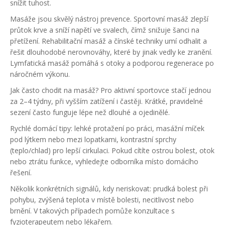
snížit tuhost.
Masáže jsou skvělý nástroj prevence. Sportovní masáž zlepší
průtok krve a sníží napětí ve svalech, čímž snižuje šanci na
přetížení. Rehabilitační masáž a čínské techniky umí odhalit a
řešit dlouhodobé nerovnováhy, které by jinak vedly ke zranění.
Lymfatická masáž pomáhá s otoky a podporou regenerace po
náročném výkonu.
Jak často chodit na masáž? Pro aktivní sportovce stačí jednou
za 2–4 týdny, při vyšším zatížení i častěji. Krátké, pravidelné
sezení často funguje lépe než dlouhé a ojedinělé.
Rychlé domácí tipy: lehké protažení po práci, masážní míček
pod lýtkem nebo mezi lopatkami, kontrastní sprchy
(teplo/chlad) pro lepší cirkulaci. Pokud cítíte ostrou bolest, otok
nebo ztrátu funkce, vyhledejte odborníka místo domácího
řešení.
Několik konkrétních signálů, kdy neriskovat: prudká bolest při
pohybu, zvýšená teplota v místě bolesti, necitlivost nebo
brnění. V takových případech pomůže konzultace s
fyzioterapeutem nebo lékařem.