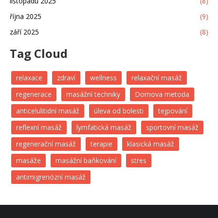
listopadu 2025
(8)
října 2025
(9)
září 2025
(8)
Tag Cloud
relaxace
zdraví
wellness
relaxační masáž
regenerace
masážní techniky
Dornova metoda
anticelulitidní masáž
úleva od bolesti
tejpování
reflexní masáž
lymfatická masáž
sportovní masáž
regenerační masáž
terapie
klasická masáž
masáže
masážní baňkování
stres
antimigrenózní masáž