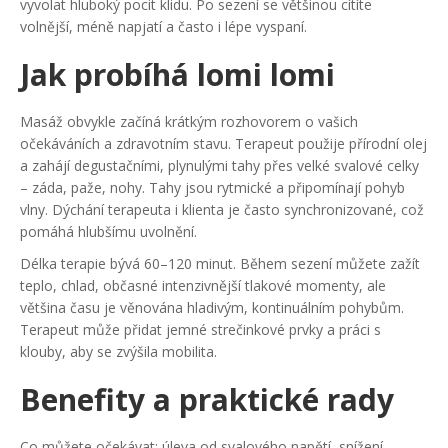
vyvolat hluboký pocit klidu. Po sezení se většinou cítíte
volnější, méně napjatí a často i lépe vyspaní.
Jak probíhá lomi lomi
Masáž obvykle začíná krátkým rozhovorem o vašich
očekáváních a zdravotním stavu. Terapeut použije přírodní olej
a zahájí degustačními, plynulými tahy přes velké svalové celky
– záda, paže, nohy. Tahy jsou rytmické a připomínají pohyb
vlny. Dýchání terapeuta i klienta je často synchronizované, což
pomáhá hlubšímu uvolnění.
Délka terapie bývá 60–120 minut. Během sezení můžete zažít
teplo, chlad, občasné intenzivnější tlakové momenty, ale
většina času je věnována hladivým, kontinuálním pohybům.
Terapeut může přidat jemné strečinkové prvky a práci s
klouby, aby se zvýšila mobilita.
Benefity a praktické rady
Co můžete očekávat: úleva od svalového napětí, snížení