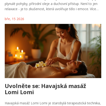
plynulé pohyby, přírodní oleje a duchovní přístup. Není to jen
relaxace - je to zkušenost, která uvolňuje tělo i emoce. Více
než 90 minut klidu, které mohou změnit váš vztah k vlastnímu
bře, 15 2026
tělu.
Uvolněte se: Havajská masáž
Lomi Lomi
Havajská masáž Lomi Lomi je starobylá terapeutická technika,