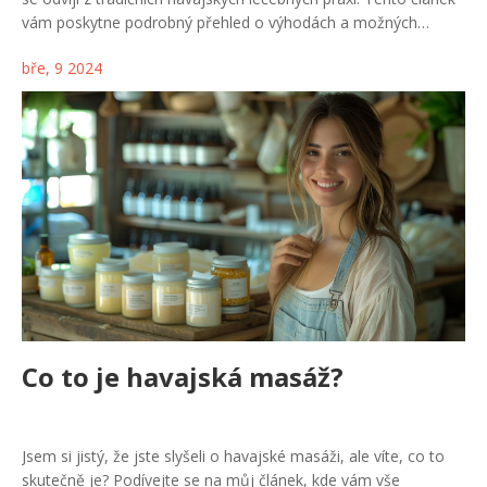
vám poskytne podrobný přehled o výhodách a možných
nevýhodách tohoto typu masáže. Zabýváme se klíčovými
bře, 9 2024
aspekty Havajské masáže Lomi Lomi, včetně její historie,
technik a vlivu na fyzické i psychické zdraví. Nabízíme také
praktické tipy, jak vybrat kvalifikovaného maséra a na co se
připravit před samotnou masáží.
Co to je havajská masáž?
Jsem si jistý, že jste slyšeli o havajské masáži, ale víte, co to
skutečně je? Podívejte se na můj článek, kde vám vše