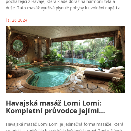
pocházející z Havaje, která klade důraz na harmonii těla a
duše. Tato masáž využívá plynulé pohyby k uvolnění napětí a
stresu, čímž podporuje přirozenou schopnost těla k uzdravení.
lis, 26 2024
Naučte se, jak může Lomi Lomi zlepšit vaše fyzické i psychické
zdraví a jaké jsou její hlavní benefity. Součástí článku jsou i
doporučení pro ty, kteří zvažují vyzkoušet tuto neobvyklou
masáž poprvé. Objevte sílu a moudrost staré havajské tradice.
Havajská masáž Lomi Lomi:
Kompletní průvodce jejími
výhodami a možnými nevýhody
Havajská masáž Lomi Lomi je jedinečná forma masáže, která
se odvíjí z tradičních havajských léčebných praxí. Tento článek