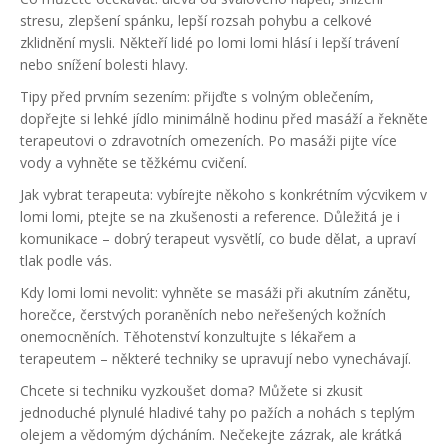
stresu, zlepšení spánku, lepší rozsah pohybu a celkové
zklidnění mysli. Někteří lidé po lomi lomi hlásí i lepší trávení
nebo snížení bolesti hlavy.
Tipy před prvním sezením: přijďte s volným oblečením,
dopřejte si lehké jídlo minimálně hodinu před masáží a řekněte
terapeutovi o zdravotních omezeních. Po masáži pijte více
vody a vyhněte se těžkému cvičení.
Jak vybrat terapeuta: vybírejte někoho s konkrétním výcvikem v
lomi lomi, ptejte se na zkušenosti a reference. Důležitá je i
komunikace – dobrý terapeut vysvětlí, co bude dělat, a upraví
tlak podle vás.
Kdy lomi lomi nevolit: vyhněte se masáži při akutním zánětu,
horečce, čerstvých poraněních nebo neřešených kožních
onemocněních. Těhotenství konzultujte s lékařem a
terapeutem – některé techniky se upravují nebo vynechávají.
Chcete si techniku vyzkoušet doma? Můžete si zkusit
jednoduché plynulé hladivé tahy po pažích a nohách s teplým
olejem a vědomým dýcháním. Nečekejte zázrak, ale krátká