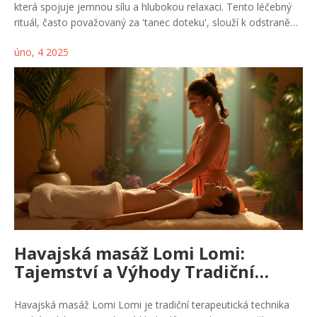
která spojuje jemnou sílu a hlubokou relaxaci. Tento léčebný
rituál, často považovaný za 'tanec doteku', slouží k odstranění
napětí a stresu z těla i duše. Masáž vyniká svou plynulostí a
úno, 4 2025
harmonickým tempem, které přináší nejen fyzické uvolnění, ale
i duševní klid. Navštívením zkušeného terapeuta zažijete
jedinečnou cestu k harmonii a vnitřní rovnováze.
Havajská masáž Lomi Lomi:
Tajemství a Výhody Tradiční
Terapie
Havajská masáž Lomi Lomi je tradiční terapeutická technika