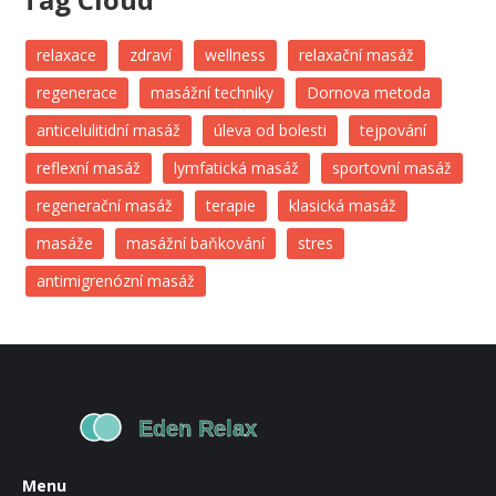
relaxace
zdraví
wellness
relaxační masáž
regenerace
masážní techniky
Dornova metoda
anticelulitidní masáž
úleva od bolesti
tejpování
reflexní masáž
lymfatická masáž
sportovní masáž
regenerační masáž
terapie
klasická masáž
masáže
masážní baňkování
stres
antimigrenózní masáž
Menu