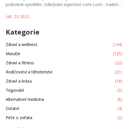
podrobně vysvětlím. Odkrývám tajemství Lomi Lomi - tradiční
havajské masáže, která je úžasná pro relaxaci a obnovu
zář, 23 2023
energie. Také se dozvíte o výhodách tohoto typu masáže,
které mohou mít velmi pozitivní dopad na vaše zdraví a
pohodu. Přečtěte si můj článek a objevte kouzlo havajské
Kategorie
masáže.
Zdraví a wellness
(144)
Masáže
(125)
Zdraví a fitness
(22)
Rodičovství a těhotenství
(21)
Zdraví a krása
(18)
Tejpování
(9)
Alternativní medicína
(6)
Ostatní
(4)
Péče o zvířata
(2)