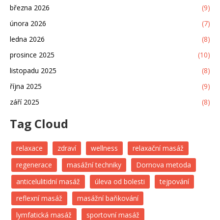
března 2026
(9)
února 2026
(7)
ledna 2026
(8)
prosince 2025
(10)
listopadu 2025
(8)
října 2025
(9)
září 2025
(8)
Tag Cloud
relaxace
zdraví
wellness
relaxační masáž
regenerace
masážní techniky
Dornova metoda
anticelulitidní masáž
úleva od bolesti
tejpování
reflexní masáž
masážní baňkování
lymfatická masáž
sportovní masáž