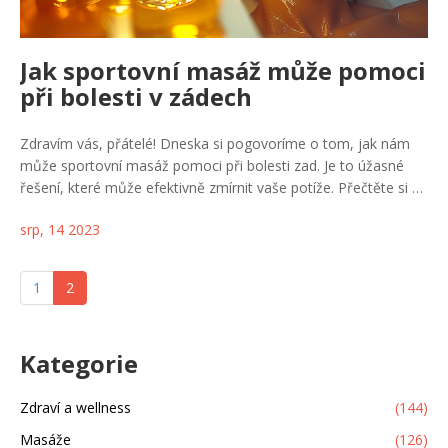
Jak sportovní masáž může pomoci
při bolesti v zádech
Zdravím vás, přátelé! Dneska si pogovoríme o tom, jak nám
může sportovní masáž pomoci při bolesti zad. Je to úžasné
řešení, které může efektivně zmírnit vaše potíže. Přečtěte si o
tom, jak může sportovní masáž poskytnout úlevu od bolesti a
srp, 14 2023
zároveň předcházet dalším zdravotním komplikacím. Těším se
na vás v dalším příspěvku, ahoj!
1
2
Kategorie
Zdraví a wellness
(144)
Masáže
(126)