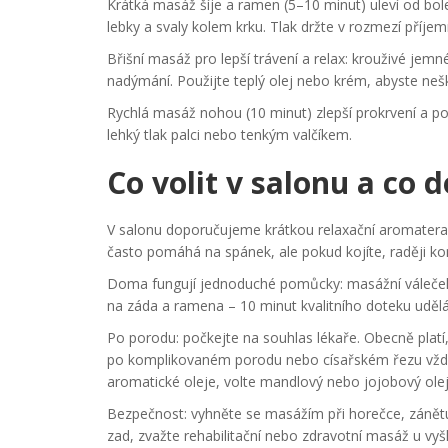
Krátká masáž šíje a ramen (5–10 minut) uleví od bole
lebky a svaly kolem krku. Tlak držte v rozmezí příjem
Břišní masáž pro lepší trávení a relax: krouživé je
nadýmání. Použijte teplý olej nebo krém, abyste nešk
Rychlá masáž nohou (10 minut) zlepší prokrvení a po
lehký tlak palci nebo tenkým valčíkem.
Co volit v salonu a co
V salonu doporučujeme krátkou relaxační aromatera
často pomáhá na spánek, ale pokud kojíte, raději konz
Doma fungují jednoduché pomůcky: masážní váleček, 
na záda a ramena – 10 minut kvalitního doteku udělá 
Po porodu: počkejte na souhlas lékaře. Obecně platí
po komplikovaném porodu nebo císařském řezu vždy k
aromatické oleje, volte mandlový nebo jojobový olej
Bezpečnost: vyhněte se masážím při horečce, zánětu
zad, zvažte rehabilitační nebo zdravotní masáž u vy