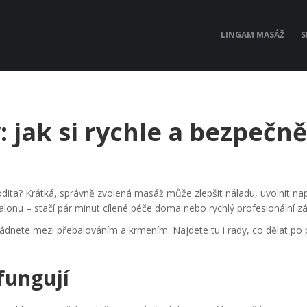
LINGAM MASÁŽ
S
jak si rychle a bezpečně
dita? Krátká, správně zvolená masáž může zlepšit náladu, uvolnit nap
salonu – stačí pár minut cílené péče doma nebo rychlý profesionální z
ládnete mezi přebalováním a krmením. Najdete tu i rady, co dělat po
fungují