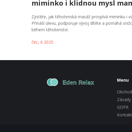
miminko i klidnou mysl ma
Zjistěte, jak těhotenská masáž prospívá miminku i v
Přináší úlevu, podporuje vývoj dítěte a pomáhá snižo
během těhotenství.
čec, 6 2025
Menu
Obchod
Zásady 
GDPR
Kontakt