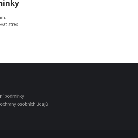
minky
ám.
vat stres
ní podmínky
ochrany osobních údajů