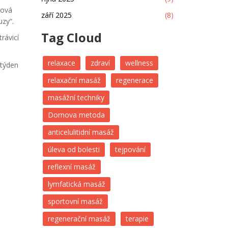
zová
září 2025
(8)
zy“.
Tag Cloud
rávicí
relaxace
zdraví
wellness
 týden
relaxační masáž
regenerace
masážní techniky
Dornova metoda
anticelulitidní masáž
úleva od bolesti
tejpování
reflexní masáž
lymfatická masáž
sportovní masáž
regenerační masáž
terapie