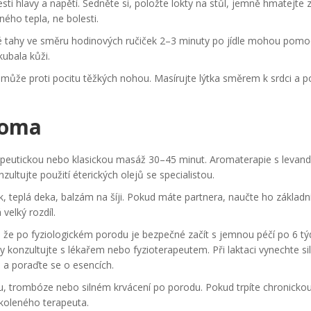
sti hlavy a napětí. Sedněte si, položte lokty na stůl, jemně hmatejte 
ného tepla, ne bolesti.
mné tahy ve směru hodinových ručiček 2–3 minuty po jídle mohou pomo
ubala kůži.
může proti pocitu těžkých nohou. Masírujte lýtka směrem k srdci a p
 doma
peutickou nebo klasickou masáž 30–45 minut. Aromaterapie s levand
ultujte použití éterických olejů se specialistou.
teplá deka, balzám na šíji. Pokud máte partnera, naučte ho základn
velký rozdíl.
, že po fyziologickém porodu je bezpečné začít s jemnou péčí po 6 t
onzultujte s lékařem nebo fyzioterapeutem. Při laktaci vynechte si
 a poraďte se o esencích.
, trombóze nebo silném krvácení po porodu. Pokud trpíte chronickou
školeného terapeuta.