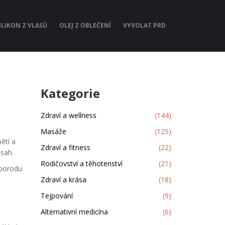
ILIKON Z VLASŮ
OLEJ Z OBLEČENÍ
VYVOLAT PRD
Kategorie
Zdraví a wellness
(144)
Masáže
(125)
ětí a
Zdraví a fitness
(22)
ásah.
Rodičovství a těhotenství
(21)
 porodu
Zdraví a krása
(18)
Tejpování
(9)
Alternativní medicína
(6)