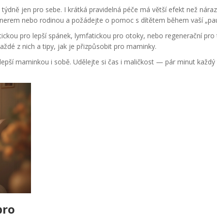
 týdně jen pro sebe. I krátká pravidelná péče má větší efekt než nára
rtnerem nebo rodinou a požádejte o pomoc s dítětem během vaší „pau
kou pro lepší spánek, lymfatickou pro otoky, nebo regenerační pro t
dé z nich a tipy, jak je přizpůsobit pro maminky.
 lepší maminkou i sobě. Udělejte si čas i maličkost — pár minut každý
pro