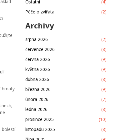
základ
Ostatní
(4)
Péče o zvířata
(2)
ci
Archivy
oužijte
srpna 2026
(2)
července 2026
(8)
června 2026
(9)
května 2026
(9)
ulí
dubna 2026
(8)
í hmaty
března 2026
(9)
února 2026
(7)
ýdnech,
ledna 2026
(8)
lné
prosince 2025
(10)
 bolestí
listopadu 2025
(8)
října 2025
(9)