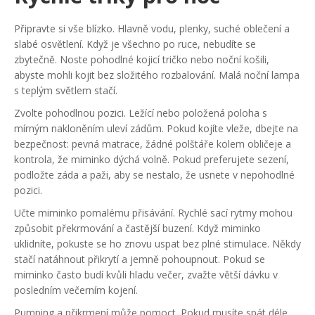
Připravte si vše blízko. Hlavně vodu, plenky, suché oblečení a
slabé osvětlení. Když je všechno po ruce, nebudíte se
zbytečně. Noste pohodlné kojicí tričko nebo noční košili,
abyste mohli kojit bez složitého rozbalování. Malá noční lampa
s teplým světlem stačí.
Zvolte pohodlnou pozici. Ležící nebo položená poloha s
mírným nakloněním uleví zádům. Pokud kojíte vleže, dbejte na
bezpečnost: pevná matrace, žádné polštáře kolem obličeje a
kontrola, že miminko dýchá volně. Pokud preferujete sezení,
podložte záda a paži, aby se nestalo, že usnete v nepohodlné
pozici.
Učte miminko pomalému přisávání. Rychlé sací rytmy mohou
způsobit překrmování a častější buzení. Když miminko
uklidníte, pokuste se ho znovu uspat bez plné stimulace. Někdy
stačí natáhnout přikrytí a jemně pohoupnout. Pokud se
miminko často budí kvůli hladu večer, zvažte větší dávku v
posledním večerním kojení.
Pumping a přikrmení může pomoct. Pokud musíte spát déle