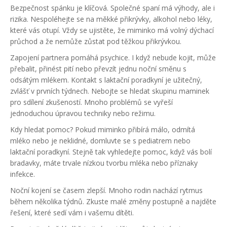
Bezpečnost spánku je klíčová. Společné spaní má výhody, ale i
rizika. Nespoléhejte se na měkké přikrývky, alkohol nebo léky,
které vás otupí. Vždy se ujistěte, že miminko má volný dýchací
průchod a že nemůže zůstat pod těžkou přikrývkou.
Zapojení partnera pomáhá psychice. I když nebude kojit, může
přebalit, přinést pití nebo převzít jednu noční směnu s
odsátým mlékem. Kontakt s laktační poradkyní je užitečný,
zvlášť v prvních týdnech. Nebojte se hledat skupinu maminek
pro sdílení zkušeností. Mnoho problémů se vyřeší
jednoduchou úpravou techniky nebo režimu.
Kdy hledat pomoc? Pokud miminko přibírá málo, odmítá
mléko nebo je neklidné, domluvte se s pediatrem nebo
laktační poradkyní. Stejně tak vyhledejte pomoc, když vás bolí
bradavky, máte trvale nízkou tvorbu mléka nebo příznaky
infekce.
Noční kojení se časem zlepší. Mnoho rodin nachází rytmus
během několika týdnů. Zkuste malé změny postupně a najděte
řešení, které sedí vám i vašemu dítěti.