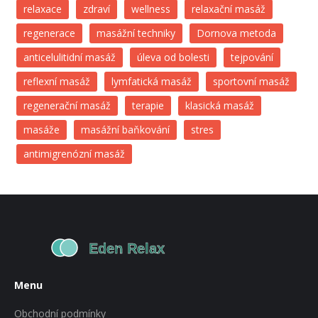
relaxace
zdraví
wellness
relaxační masáž
regenerace
masážní techniky
Dornova metoda
anticelulitidní masáž
úleva od bolesti
tejpování
reflexní masáž
lymfatická masáž
sportovní masáž
regenerační masáž
terapie
klasická masáž
masáže
masážní baňkování
stres
antimigrenózní masáž
Menu
Obchodní podmínky