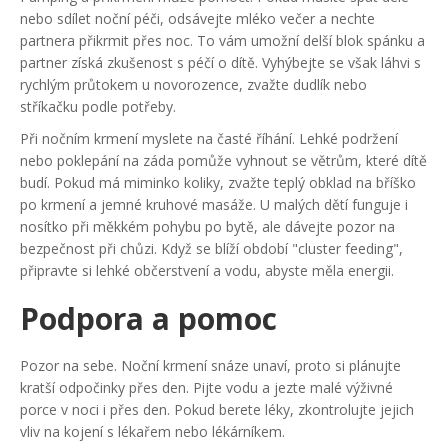
nebo sdílet noční péči, odsávejte mléko večer a nechte
partnera přikrmit přes noc. To vám umožní delší blok spánku a
partner získá zkušenost s péčí o dítě. Vyhýbejte se však láhvi s
rychlým průtokem u novorozence, zvažte dudlík nebo
stříkačku podle potřeby.
Při nočním krmení myslete na časté říhání. Lehké podržení
nebo poklepání na záda pomůže vyhnout se větrům, které dítě
budí. Pokud má miminko koliky, zvažte teplý obklad na bříško
po krmení a jemné kruhové masáže. U malých dětí funguje i
nosítko při měkkém pohybu po bytě, ale dávejte pozor na
bezpečnost při chůzi. Když se blíží období "cluster feeding",
připravte si lehké občerstvení a vodu, abyste měla energii.
Podpora a pomoc
Pozor na sebe. Noční krmení snáze unaví, proto si plánujte
kratší odpočinky přes den. Pijte vodu a jezte malé výživné
porce v noci i přes den. Pokud berete léky, zkontrolujte jejich
vliv na kojení s lékařem nebo lékárníkem.