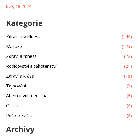
pro lepší noční režim.
kvě, 18 2024
Kategorie
Zdraví a wellness
(144)
Masáže
(125)
Zdraví a fitness
(22)
Rodičovství a těhotenství
(21)
Zdraví a krása
(18)
Tejpování
(9)
Alternativní medicína
(6)
Ostatní
(4)
Péče o zvířata
(2)
Archivy