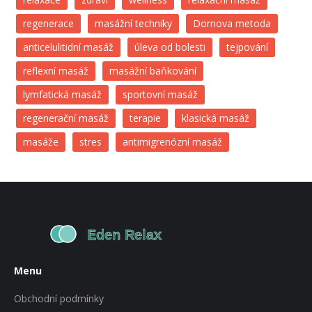
regenerace
masážní techniky
Dornova metoda
anticelulitidní masáž
úleva od bolesti
tejpování
reflexní masáž
masážní baňkování
lymfatická masáž
sportovní masáž
regenerační masáž
terapie
klasická masáž
masáže
stres
antimigrenózní masáž
Menu
Obchodní podmínky