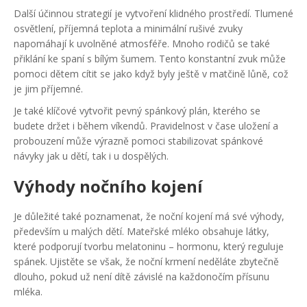
Další účinnou strategií je vytvoření klidného prostředí. Tlumené
osvětlení, příjemná teplota a minimální rušivé zvuky
napomáhají k uvolněné atmosféře. Mnoho rodičů se také
přiklání ke spaní s bílým šumem. Tento konstantní zvuk může
pomoci dětem cítit se jako když byly ještě v matčině lůně, což
je jim příjemné.
Je také klíčové vytvořit pevný spánkový plán, kterého se
budete držet i během víkendů. Pravidelnost v čase uložení a
probouzení může výrazně pomoci stabilizovat spánkové
návyky jak u dětí, tak i u dospělých.
Výhody nočního kojení
Je důležité také poznamenat, že noční kojení má své výhody,
především u malých dětí. Mateřské mléko obsahuje látky,
které podporují tvorbu melatoninu – hormonu, který reguluje
spánek. Ujistěte se však, že noční krmení neděláte zbytečně
dlouho, pokud už není dítě závislé na každonočím přísunu
mléka.