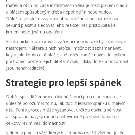
matek a otců po čase instinktivně rozlišuje mezi pláčem hladu
a pláčem způsobeným třeba nepohodlím nebo nudou.
Důležité je také nezapomínat na možnost nechat dítě pár
sekund plakat a sledovat jeho reakce, než přistoupíte ke
krmení nebo jinému opatření.
Elektronické monitorovací zařízení mohou také být užitečným
nástrojem. Některé z nich nabízejí možnost zaznamenávat,
kdy a jak dlouho dítě pláče, což může rodiče navést k lepšímu
pochopení potřeb jejich dítěte. Avšak, lidský dotek a pozornost
jsou nenahraditelné.
Strategie pro lepší spánek
Dobře spící dítě znamená klidnější noci pro celou rodinu. Je
důležité porozumět tomu, jak docílit lepšího spánku u malých
dětí. Tento proces může vyžadovat určitou dávku trpělivosti,
ale správné návyky mohou mít výrazně pozitivní dopad na
celkový režim vaší domácnosti.
Jednou z prvních věcí, kterých si mnoho rodičů všimne, je, že