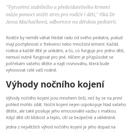
"Vytvoření stabilního a předvídatelného krmení
může pomoci snížit stres pro rodiče i děti," říká Dr.
Anna Machačková, odbornice na dětskou pediatrii.
Rodiče by neměli váhat hledat radu od svého pediatra, pokud
mají pochybnosti o frekvenci nebo množství krmení. Každá
rodina a každé dítě je unikátní, a to, co funguje pro jedno dítě,
nemusí nutně fungovat pro jiné. Klíčem je přizpůsobit se
potřebám vašeho dítěte a najít rovnováhu, která bude
vyhovovat celé vaší rodině.
Výhody nočního kojení
Výhody nočního kojení jsou mnohem širší, než by se na první
pohled mohlo zdát. Noční kojení nejen uspokojuje hlad vašeho
dítěte, ale také posiluje jeho emocionální vazbu s matkou.
Když dítě cítí blízkost a teplo, cítí se bezpečně a uklidněně.
Jedna z největších výhod nočního kojení je jeho dopad na