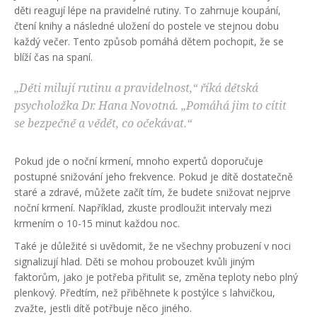
děti reagují lépe na pravidelné rutiny. To zahrnuje koupání,
čtení knihy a následné uložení do postele ve stejnou dobu
každý večer. Tento způsob pomáhá dětem pochopit, že se
blíží čas na spaní.
„Děti milují rutinu a pravidelnost,“ říká dětská
psycholožka Dr. Hana Novotná. „Pomáhá jim to cítit
se bezpečně a vědět, co očekávat.“
Pokud jde o noční krmení, mnoho expertů doporučuje
postupné snižování jeho frekvence. Pokud je dítě dostatečně
staré a zdravé, můžete začít tím, že budete snižovat nejprve
noční krmení. Například, zkuste prodloužit intervaly mezi
krmením o 10-15 minut každou noc.
Také je důležité si uvědomit, že ne všechny probuzení v noci
signalizují hlad. Děti se mohou probouzet kvůli jiným
faktorům, jako je potřeba přitulit se, změna teploty nebo plný
plenkový. Předtím, než přiběhnete k postýlce s lahvičkou,
zvažte, jestli dítě potřbuje něco jiného.