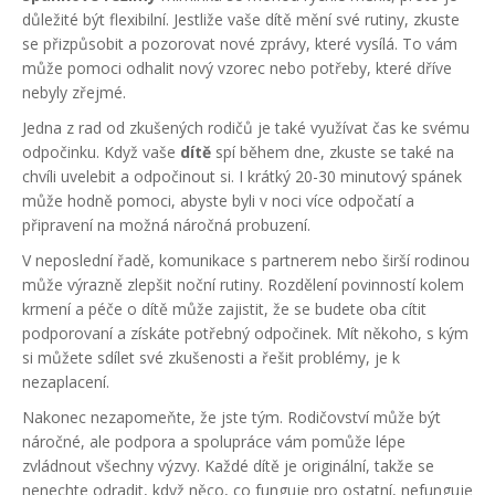
důležité být flexibilní. Jestliže vaše dítě mění své rutiny, zkuste
se přizpůsobit a pozorovat nové zprávy, které vysílá. To vám
může pomoci odhalit nový vzorec nebo potřeby, které dříve
nebyly zřejmé.
Jedna z rad od zkušených rodičů je také využívat čas ke svému
odpočinku. Když vaše
dítě
spí během dne, zkuste se také na
chvíli uvelebit a odpočinout si. I krátký 20-30 minutový spánek
může hodně pomoci, abyste byli v noci více odpočatí a
připravení na možná náročná probuzení.
V neposlední řadě, komunikace s partnerem nebo širší rodinou
může výrazně zlepšit noční rutiny. Rozdělení povinností kolem
krmení a péče o dítě může zajistit, že se budete oba cítit
podporovaní a získáte potřebný odpočinek. Mít někoho, s kým
si můžete sdílet své zkušenosti a řešit problémy, je k
nezaplacení.
Nakonec nezapomeňte, že jste tým. Rodičovství může být
náročné, ale podpora a spolupráce vám pomůže lépe
zvládnout všechny výzvy. Každé dítě je originální, takže se
nenechte odradit, když něco, co funguje pro ostatní, nefunguje