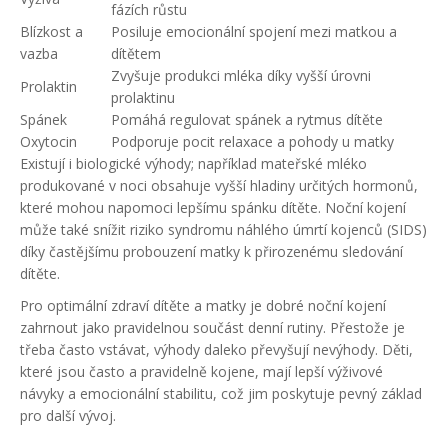
fázích růstu
Blízkost a
Posiluje emocionální spojení mezi matkou a
vazba
dítětem
Zvyšuje produkci mléka díky vyšší úrovni
Prolaktin
prolaktinu
Spánek
Pomáhá regulovat spánek a rytmus dítěte
Oxytocin
Podporuje pocit relaxace a pohody u matky
Existují i biologické výhody; například mateřské mléko
produkované v noci obsahuje vyšší hladiny určitých hormonů,
které mohou napomoci lepšímu spánku dítěte. Noční kojení
může také snížit riziko syndromu náhlého úmrtí kojenců (SIDS)
díky častějšímu probouzení matky k přirozenému sledování
dítěte.
Pro optimální zdraví dítěte a matky je dobré noční kojení
zahrnout jako pravidelnou součást denní rutiny. Přestože je
třeba často vstávat, výhody daleko převyšují nevýhody. Děti,
které jsou často a pravidelně kojene, mají lepší výživové
návyky a emocionální stabilitu, což jim poskytuje pevný základ
pro další vývoj.