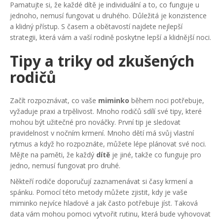
Pamatujte si, že každé dítě je individuální a to, co funguje u
jednoho, nemusí fungovat u druhého. Důležitá je konzistence
a klidný přístup. S časem a obětavostí najdete nejlepší
strategii, která vám a vaší rodině poskytne lepší a klidnější noci.
Tipy a triky od zkušených
rodičů
Začít rozpoznávat, co vaše
miminko
během noci potřebuje,
vyžaduje praxi a trpělivost. Mnoho rodičů sdílí své tipy, které
mohou být užitečné pro nováčky. První tip je sledovat
pravidelnost v nočním krmení. Mnoho dětí má svůj vlastní
rytmus a když ho rozpoznáte, můžete lépe plánovat své noci.
Mějte na paměti, že každý
dítě
je jiné, takže co funguje pro
jedno, nemusí fungovat pro druhé.
Někteří rodiče doporučují zaznamenávat si časy krmení a
spánku. Pomocí této metody můžete zjistit, kdy je vaše
miminko nejvíce hladové a jak často potřebuje jíst. Taková
data vám mohou pomoci vytvořit rutinu, která bude vyhovovat