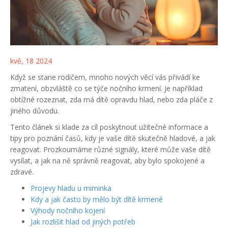
kvě, 18 2024
Když se stane rodičem, mnoho nových věcí vás přivádí ke
zmatení, obzvláště co se týče nočního krmení. Je například
obtížné rozeznat, zda má dítě opravdu hlad, nebo zda pláče z
jiného důvodu.
Tento článek si klade za cíl poskytnout užitečné informace a
tipy pro poznání časů, kdy je vaše dítě skutečně hladové, a jak
reagovat. Prozkoumáme různé signály, které může vaše dítě
vysílat, a jak na ně správně reagovat, aby bylo spokojené a
zdravé.
Projevy hladu u miminka
Kdy a jak často by mělo být dítě krmené
Výhody nočního kojení
Jak rozlišit hlad od jiných potřeb