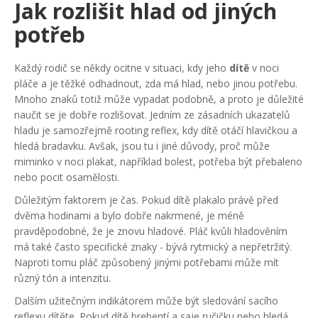
Jak rozlišit hlad od jiných
potřeb
Každý rodič se někdy ocitne v situaci, kdy jeho
dítě
v noci
pláče a je těžké odhadnout, zda má hlad, nebo jinou potřebu.
Mnoho znaků totiž může vypadat podobně, a proto je důležité
naučit se je dobře rozlišovat. Jedním ze zásadních ukazatelů
hladu je samozřejmě rooting reflex, kdy dítě otáčí hlavičkou a
hledá bradavku. Avšak, jsou tu i jiné důvody, proč může
miminko v noci plakat, například bolest, potřeba být přebaleno
nebo pocit osamělosti.
Důležitým faktorem je čas. Pokud dítě plakalo právě před
dvěma hodinami a bylo dobře nakrmené, je méně
pravděpodobné, že je znovu hladové. Pláč kvůli hladověním
má také často specifické znaky - bývá rytmický a nepřetržitý.
Naproti tomu pláč způsobený jinými potřebami může mít
různý tón a intenzitu.
Dalším užitečným indikátorem může být sledování sacího
reflexu dítěte. Pokud dítě brebentí a saje ručičku nebo hledá