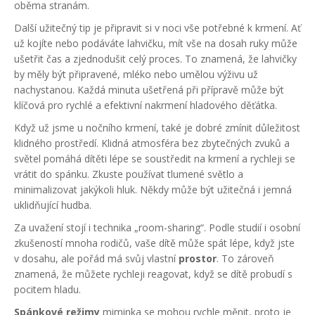
oběma stranám.
Další užitečný tip je připravit si v noci vše potřebné k krmení. Ať
už kojíte nebo podáváte lahvičku, mít vše na dosah ruky může
ušetřit čas a zjednodušit celý proces. To znamená, že lahvičky
by měly být připravené, mléko nebo umělou výživu už
nachystanou. Každá minuta ušetřená při přípravě může být
klíčová pro rychlé a efektivní nakrmení hladového děťátka.
Když už jsme u nočního krmení, také je dobré zmínit důležitost
klidného prostředí. Klidná atmosféra bez zbytečných zvuků a
světel pomáhá dítěti lépe se soustředit na krmení a rychleji se
vrátit do spánku. Zkuste používat tlumené světlo a
minimalizovat jakýkoli hluk. Někdy může být užitečná i jemná
uklidňující hudba.
Za uvažení stojí i technika „room-sharing“. Podle studií i osobní
zkušeností mnoha rodičů, vaše dítě může spát lépe, když jste
v dosahu, ale pořád má svůj vlastní
prostor
. To zároveň
znamená, že můžete rychleji reagovat, když se dítě probudí s
pocitem hladu.
Spánkové režimy
miminka se mohou rychle měnit, proto je