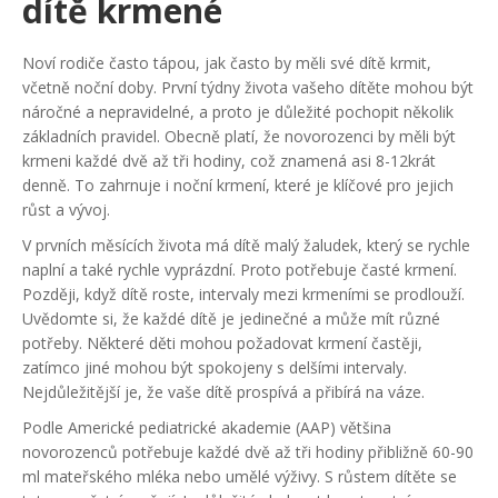
dítě krmené
Noví rodiče často tápou, jak často by měli své dítě krmit,
včetně noční doby. První týdny života vašeho dítěte mohou být
náročné a nepravidelné, a proto je důležité pochopit několik
základních pravidel. Obecně platí, že novorozenci by měli být
krmeni každé dvě až tři hodiny, což znamená asi 8-12krát
denně. To zahrnuje i noční krmení, které je klíčové pro jejich
růst a vývoj.
V prvních měsících života má dítě malý žaludek, který se rychle
naplní a také rychle vyprázdní. Proto potřebuje časté krmení.
Později, když dítě roste, intervaly mezi krmeními se prodlouží.
Uvědomte si, že každé dítě je jedinečné a může mít různé
potřeby. Některé děti mohou požadovat krmení častěji,
zatímco jiné mohou být spokojeny s delšími intervaly.
Nejdůležitější je, že vaše dítě prospívá a přibírá na váze.
Podle Americké pediatrické akademie (AAP) většina
novorozenců potřebuje každé dvě až tři hodiny přibližně 60-90
ml mateřského mléka nebo umělé výživy. S růstem dítěte se