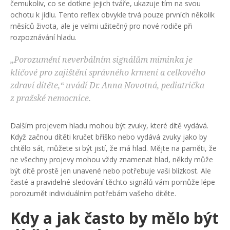
čemukoliv, co se dotkne jejich tváře, ukazuje tím na svou
ochotu k jídlu. Tento reflex obvykle trvá pouze prvních několik
měsíců života, ale je velmi užitečný pro nové rodiče při
rozpoznávání hladu.
„Porozumění neverbálním signálům miminka je
klíčové pro zajištění správného krmení a celkového
zdraví dítěte,“ uvádí Dr. Anna Novotná, pediatrička
z pražské nemocnice.
Dalším projevem hladu mohou být zvuky, které dítě vydává.
Když začnou dítěti kručet bříško nebo vydává zvuky jako by
chtělo sát, můžete si být jistí, že má hlad. Mějte na paměti, že
ne všechny projevy mohou vždy znamenat hlad, někdy může
být dítě prostě jen unavené nebo potřebuje vaši blízkost. Ale
časté a pravidelné sledování těchto signálů vám pomůže lépe
porozumět individuálním potřebám vašeho dítěte.
Kdy a jak často by mělo být