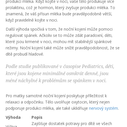
produkci mléka. Když kojíte v noci, vaše tělo produkuje více
prolaktinu, což je hormon, který zvyšuje produkci mléka. To
znamená, že váš přísun mléka bude pravděpodobně větší,
když pravidelně kojíte v noci.
Další výhoda spočívá v tom, že noční kojení může pomoci
regulovat spánek. Ačkoliv se to může zdát paradoxní, děti,
které jsou krmené v noci, mohou mít stabilnější spánkové
režimy. Noční kojení také může snížit pravděpodobnost, že se
dítě probudí hladové.
Podle studie publikované v časopise Pediatrics, děti,
které jsou kojene minimálně osmkrát denně, jsou
méně náchylné k problémům se spánkem v noci.
Pro matky samotné noční kojení poskytuje příležitost k
relaxaci a odpočinku. Tělo uvolňuje oxytocin, který nejen
podporuje produkci mléka, ale také uklidňuje
nervový systém
.
Výhoda
Popis
Zajišťuje dostatek potravy pro dítě ve všech
Výživa