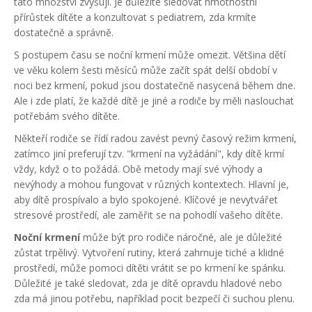
tato množství zvyšují. Je důležité sledovat hmotnostní
přírůstek dítěte a konzultovat s pediatrem, zda krmíte
dostatečně a správně.
S postupem času se noční krmení může omezit. Většina dětí
ve věku kolem šesti měsíců může začít spát delší období v
noci bez krmení, pokud jsou dostatečně nasycená během dne.
Ale i zde platí, že každé dítě je jiné a rodiče by měli naslouchat
potřebám svého dítěte.
Někteří rodiče se řídí radou zavést pevný časový režim krmení,
zatímco jiní preferují tzv. "krmení na vyžádání", kdy dítě krmí
vždy, když o to požádá. Obě metody mají své výhody a
nevýhody a mohou fungovat v různých kontextech. Hlavní je,
aby dítě prospívalo a bylo spokojené. Klíčové je nevytvářet
stresové prostředí, ale zaměřit se na pohodlí vašeho dítěte.
Noční krmení
může být pro rodiče náročné, ale je důležité
zůstat trpělivý. Vytvoření rutiny, která zahrnuje tiché a klidné
prostředí, může pomoci dítěti vrátit se po krmení ke spánku.
Důležité je také sledovat, zda je dítě opravdu hladové nebo
zda má jinou potřebu, například pocit bezpečí či suchou plenu.