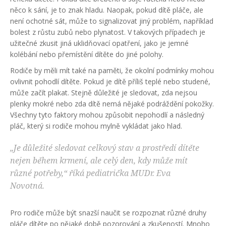
něco k sání, je to znak hladu. Naopak, pokud dítě pláče, ale
není ochotné sát, může to signalizovat jiný problém, například
bolest z růstu zubů nebo plynatost. V takových případech je
užitečné zkusit jiná uklidňovací opatření, jako je jemné
kolébání nebo přemístění dítěte do jiné polohy.
Rodiče by měli mít také na paměti, že okolní podmínky mohou
ovlivnit pohodlí dítěte. Pokud je dítě příliš teplé nebo studené,
může začít plakat. Stejně důležité je sledovat, zda nejsou
plenky mokré nebo zda dítě nemá nějaké podráždění pokožky.
Všechny tyto faktory mohou způsobit nepohodlí a následný
pláč, který si rodiče mohou mylně vykládat jako hlad.
„Je důležité sledovat celkový stav a prostředí dítěte
nejen během krmení, ale celý den, kdy může mít
různé potřeby,“ říká pediatrička MUDr. Eva
Novotná.
Pro rodiče může být snazší naučit se rozpoznat různé druhy
pláče dítěte po nějaké době pozorování a zkušeností. Mnoho