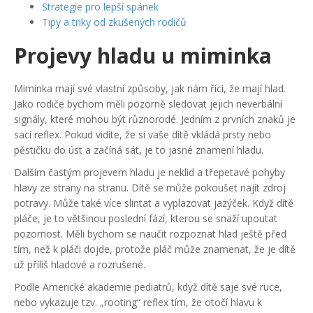
Strategie pro lepší spánek
Tipy a triky od zkušených rodičů
Projevy hladu u miminka
Miminka mají své vlastní způsoby, jak nám říci, že mají hlad.
Jako rodiče bychom měli pozorně sledovat jejich neverbální
signály, které mohou být různorodé. Jedním z prvních znaků je
sací reflex. Pokud vidíte, že si vaše dítě vkládá prsty nebo
pěstičku do úst a začíná sát, je to jasné znamení hladu.
Dalším častým projevem hladu je neklid a třepetavé pohyby
hlavy ze strany na stranu. Dítě se může pokoušet najít zdroj
potravy. Může také více slintat a vyplazovat jazýček. Když dítě
pláče, je to většinou poslední fází, kterou se snaží upoutat
pozornost. Měli bychom se naučit rozpoznat hlad ještě před
tím, než k pláči dojde, protože pláč může znamenat, že je dítě
už příliš hladové a rozrušené.
Podle Americké akademie pediatrů, když dítě saje své ruce,
nebo vykazuje tzv. „rooting“ reflex tím, že otočí hlavu k