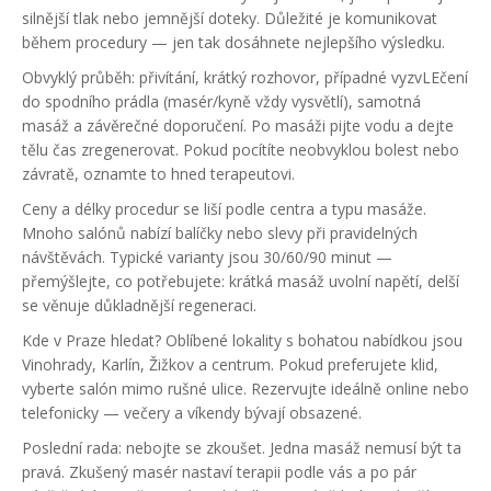
silnější tlak nebo jemnější doteky. Důležité je komunikovat
během procedury — jen tak dosáhnete nejlepšího výsledku.
Obvyklý průběh: přivítání, krátký rozhovor, případné vyzvLEčení
do spodního prádla (masér/kyně vždy vysvětlí), samotná
masáž a závěrečné doporučení. Po masáži pijte vodu a dejte
tělu čas zregenerovat. Pokud pocítíte neobvyklou bolest nebo
závratě, oznamte to hned terapeutovi.
Ceny a délky procedur se liší podle centra a typu masáže.
Mnoho salónů nabízí balíčky nebo slevy při pravidelných
návštěvách. Typické varianty jsou 30/60/90 minut —
přemýšlejte, co potřebujete: krátká masáž uvolní napětí, delší
se věnuje důkladnější regeneraci.
Kde v Praze hledat? Oblíbené lokality s bohatou nabídkou jsou
Vinohrady, Karlín, Žižkov a centrum. Pokud preferujete klid,
vyberte salón mimo rušné ulice. Rezervujte ideálně online nebo
telefonicky — večery a víkendy bývají obsazené.
Poslední rada: nebojte se zkoušet. Jedna masáž nemusí být ta
pravá. Zkušený masér nastaví terapii podle vás a po pár