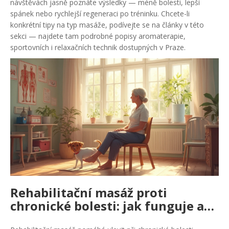
návštěvách jasně poznáte výsledky — méně bolesti, lepší
spánek nebo rychlejší regeneraci po tréninku. Chcete-li
konkrétní tipy na typ masáže, podívejte se na články v této
sekci — najdete tam podrobné popisy aromaterapie,
sportovních i relaxačních technik dostupných v Praze.
Rehabilitační masáž proti
chronické bolesti: jak funguje a
kdy pomáhá