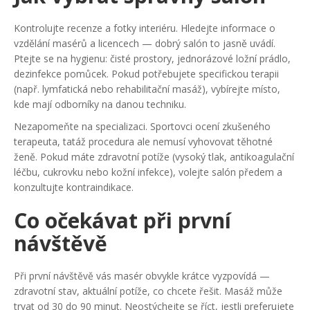
Kontrolujte recenze a fotky interiéru. Hledejte informace o
vzdělání masérů a licencech — dobrý salón to jasně uvádí.
Ptejte se na hygienu: čisté prostory, jednorázové ložní prádlo,
dezinfekce pomůcek. Pokud potřebujete specifickou terapii
(např. lymfatická nebo rehabilitační masáž), vybírejte místo,
kde mají odborníky na danou techniku.
Nezapomeňte na specializaci. Sportovci ocení zkušeného
terapeuta, tatáž procedura ale nemusí vyhovovat těhotné
ženě. Pokud máte zdravotní potíže (vysoký tlak, antikoagulační
léčbu, cukrovku nebo kožní infekce), volejte salón předem a
konzultujte kontraindikace.
Co očekávat při první
návštěvě
Při první návštěvě vás masér obvykle krátce vyzpovídá —
zdravotní stav, aktuální potíže, co chcete řešit. Masáž může
trvat od 30 do 90 minut. Neostýchejte se říct, jestli preferujete