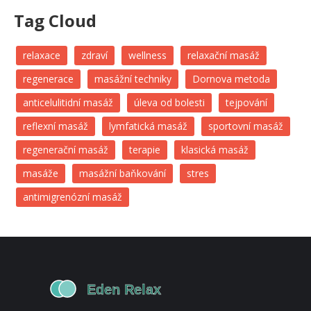
Tag Cloud
relaxace
zdraví
wellness
relaxační masáž
regenerace
masážní techniky
Dornova metoda
anticelulitidní masáž
úleva od bolesti
tejpování
reflexní masáž
lymfatická masáž
sportovní masáž
regenerační masáž
terapie
klasická masáž
masáže
masážní baňkování
stres
antimigrenózní masáž