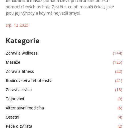
Rehabilitační masáž pomáhá ulevit při chronické bolesti
pomocí cílených technik. Zjistěte, co při masáži čekat, jaké
jsou její výhody a kdy má největší smysl.
srp, 12 2025
Kategorie
Zdraví a wellness
(144)
Masáže
(125)
Zdraví a fitness
(22)
Rodičovství a těhotenství
(21)
Zdraví a krása
(18)
Tejpování
(9)
Alternativní medicína
(6)
Ostatní
(4)
Péče o zvířata
(2)