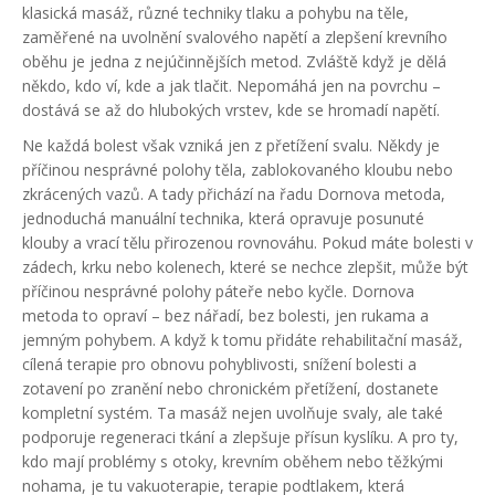
klasická masáž
,
různé techniky tlaku a pohybu na těle,
zaměřené na uvolnění svalového napětí a zlepšení krevního
oběhu
je jedna z nejúčinnějších metod. Zvláště když je dělá
někdo, kdo ví, kde a jak tlačit. Nepomáhá jen na povrchu –
dostává se až do hlubokých vrstev, kde se hromadí napětí.
Ne každá bolest však vzniká jen z přetížení svalu. Někdy je
příčinou nesprávné polohy těla, zablokovaného kloubu nebo
zkrácených vazů. A tady přichází na řadu
Dornova metoda
,
jednoduchá manuální technika, která opravuje posunuté
klouby a vrací tělu přirozenou rovnováhu
. Pokud máte bolesti v
zádech, krku nebo kolenech, které se nechce zlepšit, může být
příčinou nesprávné polohy páteře nebo kyčle. Dornova
metoda to opraví – bez nářadí, bez bolesti, jen rukama a
jemným pohybem. A když k tomu přidáte
rehabilitační masáž
,
cílená terapie pro obnovu pohyblivosti, snížení bolesti a
zotavení po zranění nebo chronickém přetížení
, dostanete
kompletní systém. Ta masáž nejen uvolňuje svaly, ale také
podporuje regeneraci tkání a zlepšuje přísun kyslíku. A pro ty,
kdo mají problémy s otoky, krevním oběhem nebo těžkými
nohama, je tu
vakuoterapie
,
terapie podtlakem, která