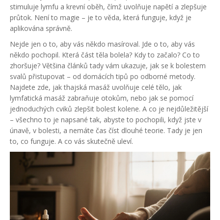
stimuluje lymfu a krevní oběh, čímž uvolňuje napětí a zlepšuje
průtok
. Není to magie – je to věda, která funguje, když je
aplikována správně.
Nejde jen o to, aby vás někdo masíroval. Jde o to, aby vás
někdo pochopil. Která část těla bolela? Kdy to začalo? Co to
zhoršuje? Většina článků tady vám ukazuje, jak se k bolestem
svalů přistupovat – od domácích tipů po odborné metody.
Najdete zde, jak thajská masáž uvolňuje celé tělo, jak
lymfatická masáž zabraňuje otokům, nebo jak se pomocí
jednoduchých cviků zlepšit bolest kolene. A co je nejdůležitější
– všechno to je napsané tak, abyste to pochopili, když jste v
únavě, v bolesti, a nemáte čas číst dlouhé teorie. Tady je jen
to, co funguje. A co vás skutečně uleví.