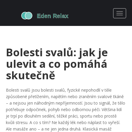
Bolesti svalů: jak je
ulevit a co pomáhá
skutečně
Bolesti svalů jsou
bolesti svalů
,
fyzické nepohodlí v těle
způsobené přetížením, napětím nebo zraněním svalové tkáně
– a nejsou jen náhodným nepříjemností. Jsou to signál, že tělo
potřebuje odpočinek, pohyb nebo odbornou péči. Většina lidí
je trpí po dlouhém sedění, těžké práci, sportu nebo prostě
kvůli stresu. A co s tím? Ne každý lék nebo náplast to vyřeší.
Ale masáže ano – a ne jen jedna druhá. Klasická masáž