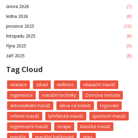
února 2026
(7)
ledna 2026
(8)
prosince 2025
(10)
listopadu 2025
(8)
října 2025
(9)
září 2025
(8)
Tag Cloud
relaxace
zdraví
wellness
relaxační masáž
regenerace
masážní techniky
Dornova metoda
anticelulitidní masáž
úleva od bolesti
tejpování
reflexní masáž
lymfatická masáž
sportovní masáž
regenerační masáž
terapie
klasická masáž
masáže
masážní baňkování
stres