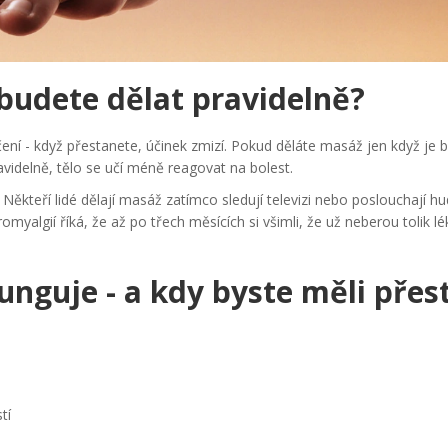
ebudete dělat pravidelně?
čení - když přestanete, účinek zmizí. Pokud děláte masáž jen když je b
avidelně, tělo se učí méně reagovat na bolest.
ěkteří lidé dělají masáž zatímco sledují televizi nebo poslouchají hu
romyalgií říká, že až po třech měsících si všimli, že už neberou tolik l
unguje - a kdy byste měli přes
tí