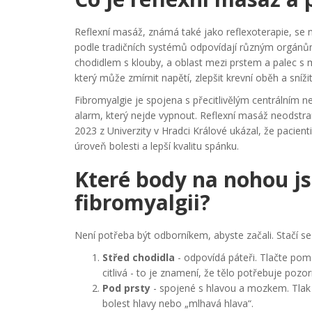
Reflexní masáž, známá také jako reflexoterapie, se 
podle tradičních systémů odpovídají různým orgánům 
chodidlem s klouby, a oblast mezi prstem a palec s 
který může zmírnit napětí, zlepšit krevní oběh a sní
Fibromyalgie je spojena s přecitlivělým centrálním n
alarm, který nejde vypnout. Reflexní masáž neodstr
2023 z Univerzity v Hradci Králové ukázal, že pacient
úroveň bolesti a lepší kvalitu spánku.
Které body na nohou js
fibromyalgii?
Není potřeba být odborníkem, abyste začali. Stačí se
Střed chodidla
- odpovídá páteři. Tlačte pomal
citlivá - to je znamení, že tělo potřebuje pozor
Pod prsty
- spojené s hlavou a mozkem. Tlak 
bolest hlavy nebo „mlhavá hlava“.