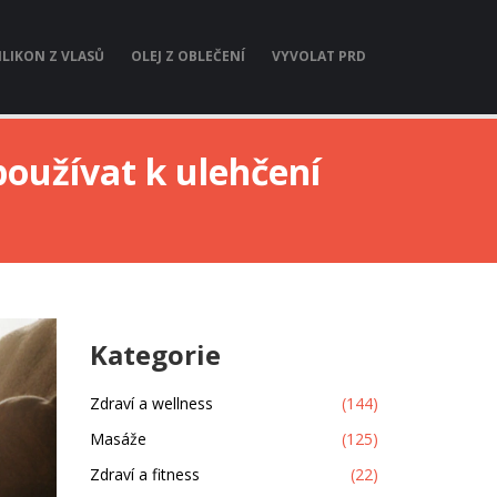
ILIKON Z VLASŮ
OLEJ Z OBLEČENÍ
VYVOLAT PRD
používat k ulehčení
Kategorie
Zdraví a wellness
(144)
Masáže
(125)
Zdraví a fitness
(22)