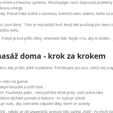
ce břišní a trávicímu systému. Fibromyalgie často doprovází problémy
kovou energii.
valy. Pokud máte bolest v ramenou, koleních nebo zádech, tlačte na t
 „bod úlevy“. Toto je nejčastější bod, který lidé používají pro úlevu 
každou nohu.
. Pokud je bod příliš citlivý, zmenšete tlak. Nejde o to, aby to bolelo -
 masáž doma - krok za krokem
o, kdy je tělo ještě nezatížené. Potřebujete jen ruce, mírný olej (na
lo nebo na gumač.
epší klouzání a sníží tření.
 Používejte palec - není potřeba držet prsty, stačí jedna ruka.
tlačení dýcháte pomalu a hluboce - to zvyšuje účinek.
uje vodu, aby odstranilo odpadní látky, které se uvolnily.
 - někdo se cítí unavenější, protože tělo začíná „čistit“. Po třech t