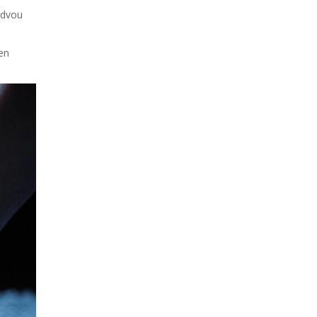
 dvou
en