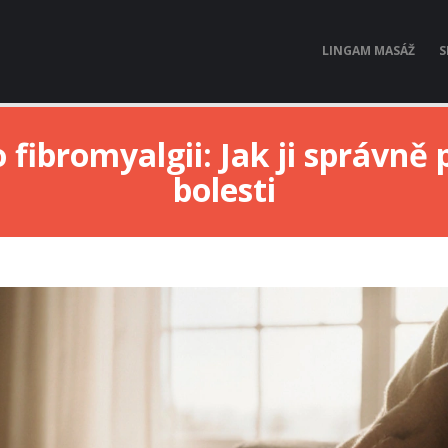
LINGAM MASÁŽ
S
 fibromyalgii: Jak ji správně 
bolesti