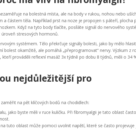
nezaměřuje na bolestná místa, ale na body v rukou, nohou nebo uších
a částem těla. Například prst na noze je propojen s páteří, plocha 
mozkem. Když na tyto body tlačíte, posíláte signál do nervového syst
žit úroveň stresových hormonů.
ervovým systémem. Tělo překrčuje signály bolesti, jako by mělo hlasi
aní bolest okamžitě, ale pomáhá „přeprogramovat“ nervy. Výzkum z r
i, kteří prováděli reflexní masáž 3x týdně po dobu 8 týdnů, měli o 34 %
ou nejdůležitější pro
 zaměřit na pět klíčových bodů na chodidlech:
u, jako byste měli v ruce kuličku. Při fibromyalgii je tato oblast čast
nost.
na tuto oblast může pomoci uvolnit napětí, které se často projevuje