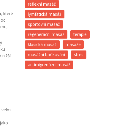
reflexní masáž
, které
lymfatická masáž
pod
sportovní masáž
ému,
regenerační masáž
terapie
tý
klasická masáž
masáže
oku
masážní baňkování
stres
 nižší
antimigrenózní masáž
o velmi
 jako