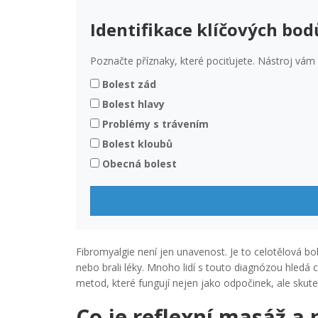
Identifikace klíčových bod
Poznačte příznaky, které pociťujete. Nástroj vám
Bolest zád
Bolest hlavy
Problémy s trávením
Bolest kloubů
Obecná bolest
Fibromyalgie není jen unavenost. Je to celotělová bol
nebo brali léky. Mnoho lidí s touto diagnózou hledá ce
metod, které fungují nejen jako odpočinek, ale skuteč
Co je reflexní masáž a 