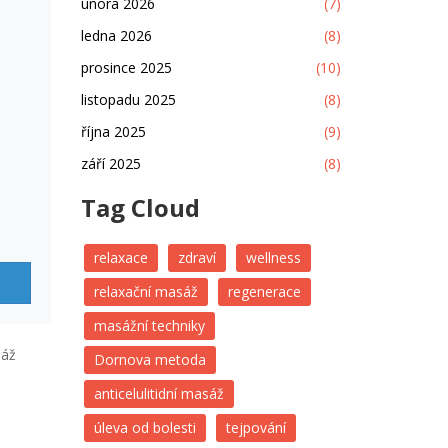
února 2026
(7)
ledna 2026
(8)
prosince 2025
(10)
listopadu 2025
(8)
října 2025
(9)
září 2025
(8)
Tag Cloud
relaxace
zdraví
wellness
relaxační masáž
regenerace
masážní techniky
sáž
Dornova metoda
h
anticelulitidní masáž
úleva od bolesti
tejpování