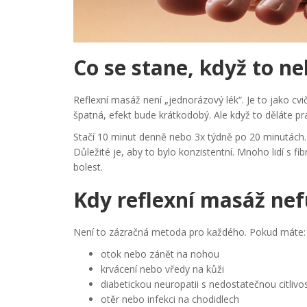
Co se stane, když to n
Reflexní masáž není „jednorázový lék“. Je to jako cvi
špatná, efekt bude krátkodobý. Ale když to děláte pr
Stačí 10 minut denně nebo 3x týdně po 20 minutách. N
Důležité je, aby to bylo konzistentní. Mnoho lidí s fib
bolest.
Kdy reflexní masáž nef
Není to zázračná metoda pro každého. Pokud máte:
otok nebo zánět na nohou
krvácení nebo vředy na kůži
diabetickou neuropatii s nedostatečnou citlivos
otěr nebo infekci na chodidlech