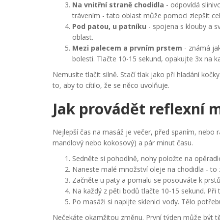
Na vnitřní straně chodidla
- odpovídá sliniv
trávením - tato oblast může pomoci zlepšit cel
Pod patou, u patníku
- spojena s klouby a s
oblast.
Mezi palecem a prvním prstem
- známá jako
bolesti. Tlačte 10-15 sekund, opakujte 3x na 
Nemusíte tlačit silně. Stačí tlak jako při hladání kočky
to, aby to cítilo, že se něco uvolňuje.
Jak provádět reflexní
Nejlepší čas na masáž je večer, před spaním, nebo rán
mandlový nebo kokosový) a pár minut času.
Sedněte si pohodlně, nohy položte na opěrad
Naneste malé množství oleje na chodidla - to zl
Začněte u paty a pomalu se posouváte k prstům.
Na každý z pěti bodů tlačte 10-15 sekund. Při 
Po masáži si napijte sklenici vody. Tělo potřeb
Nečekáte okamžitou změnu. První týden může být těžší