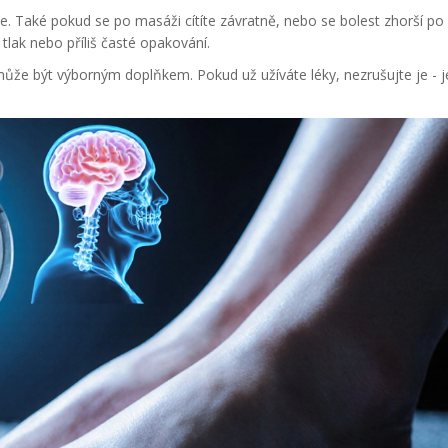
. Také pokud se po masáži cítíte závratně, nebo se bolest zhorší po
ý tlak nebo příliš časté opakování.
může být výborným doplňkem. Pokud už užíváte léky, nezrušujte je - j