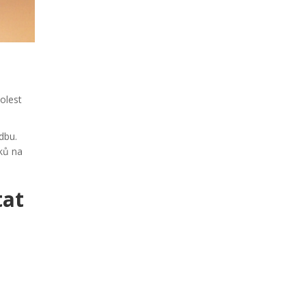
olest
dbu.
éků na
tat