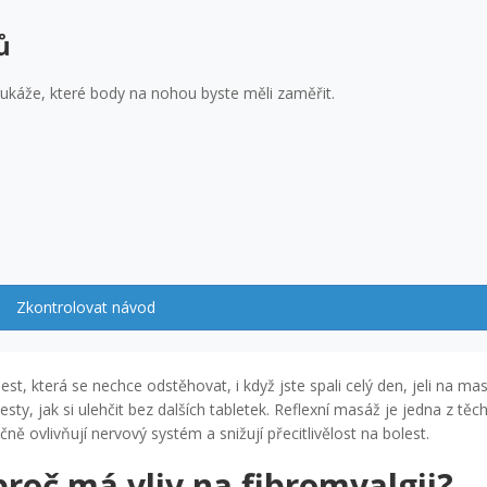
ů
 ukáže, které body na nohou byste měli zaměřit.
Zkontrolovat návod
est, která se nechce odstěhovat, i když jste spali celý den, jeli na ma
sty, jak si ulehčit bez dalších tabletek. Reflexní masáž je jedna z těc
ně ovlivňují nervový systém a snižují přecitlivělost na bolest.
proč má vliv na fibromyalgii?