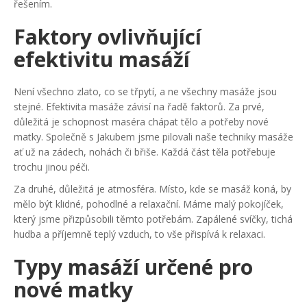
řešením.
Faktory ovlivňující
efektivitu masáží
Není všechno zlato, co se třpytí, a ne všechny masáže jsou
stejné. Efektivita masáže závisí na řadě faktorů. Za prvé,
důležitá je schopnost maséra chápat tělo a potřeby nové
matky. Společně s Jakubem jsme pilovali naše techniky masáže
ať už na zádech, nohách či břiše. Každá část těla potřebuje
trochu jinou péči.
Za druhé, důležitá je atmosféra. Místo, kde se masáž koná, by
mělo být klidné, pohodlné a relaxační. Máme malý pokojíček,
který jsme přizpůsobili těmto potřebám. Zapálené svíčky, tichá
hudba a příjemně teplý vzduch, to vše přispívá k relaxaci.
Typy masáží určené pro
nové matky