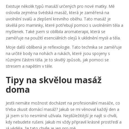
Existuje několik typů masáží určených pro nové matky. Mě
oslovila zejména švédská masáž, která je zaměřená na
uvolnění svalů a zlepšení krevního oběhu. Tato masáž je
skvělá pro maminky, které potřebují pomoci s uvolněním těla a
myšlenek. Také jsem si oblíbila aromaterapii, která se
zaměřuje na použití esenciálních olejů k uklidnění mysli a těla.
Moje další oblíbená je reflexologie. Tato technika se zaměřuje
na určité body na nohách a rukách, které jsou spojeny s
různými částmi těla. Je to skvělý způsob, jak pomoci se
stresem a napětím v těle.
Tipy na skvělou masáž
doma
Jestli nemáte možnost docházet na profesionální masáže, co
třeba zkusit domácí masáž? Jakub se mi věnoval každý den a
já jsem si to nesmírně užívala. Nejdůležitější je najít si chvíli,
kdy nebudete rušeni. Jakub mi vždy připravil krásné prostředí a
já věděla, že tato chvíle je jen pro mě.