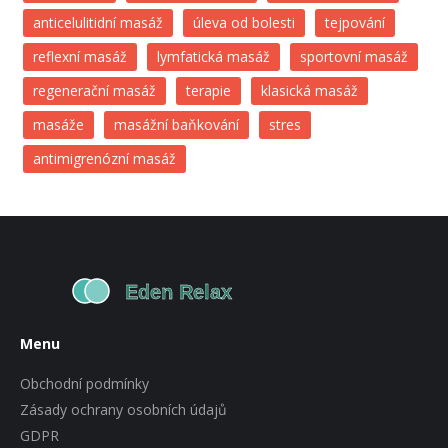
anticelulitidní masáž
úleva od bolesti
tejpování
reflexní masáž
lymfatická masáž
sportovní masáž
regenerační masáž
terapie
klasická masáž
masáže
masážní baňkování
stres
antimigrenózní masáž
Menu
Obchodní podmínky
Zásady ochrany osobních údajů
GDPR