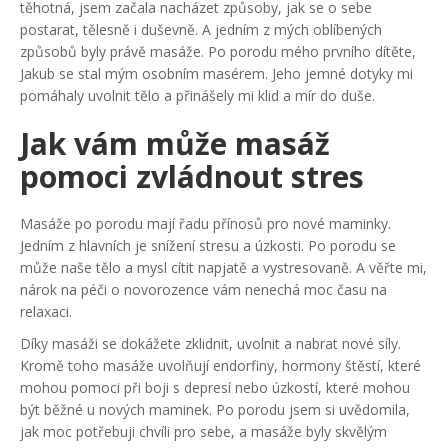
těhotná, jsem začala nacházet způsoby, jak se o sebe
postarat, tělesně i duševně. A jedním z mých oblíbených
způsobů byly právě masáže. Po porodu mého prvního dítěte,
Jakub se stal mým osobním masérem. Jeho jemné dotyky mi
pomáhaly uvolnit tělo a přinášely mi klid a mír do duše.
Jak vám může masáž
pomoci zvládnout stres
Masáže po porodu mají řadu přínosů pro nové maminky.
Jedním z hlavních je snížení stresu a úzkosti. Po porodu se
může naše tělo a mysl cítit napjatě a vystresovaně. A věřte mi,
nárok na péči o novorozence vám nenechá moc času na
relaxaci.
Díky masáži se dokážete zklidnit, uvolnit a nabrat nové síly.
Kromě toho masáže uvolňují endorfiny, hormony štěstí, které
mohou pomoci při boji s depresí nebo úzkostí, které mohou
být běžné u nových maminek. Po porodu jsem si uvědomila,
jak moc potřebuji chvíli pro sebe, a masáže byly skvělým