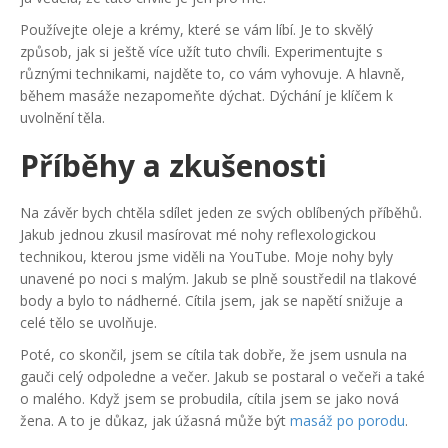
Používejte oleje a krémy, které se vám líbí. Je to skvělý
způsob, jak si ještě více užít tuto chvíli. Experimentujte s
různými technikami, najděte to, co vám vyhovuje. A hlavně,
během masáže nezapomeňte dýchat. Dýchání je klíčem k
uvolnění těla.
Příběhy a zkušenosti
Na závěr bych chtěla sdílet jeden ze svých oblíbených příběhů.
Jakub jednou zkusil masírovat mé nohy reflexologickou
technikou, kterou jsme viděli na YouTube. Moje nohy byly
unavené po noci s malým. Jakub se plně soustředil na tlakové
body a bylo to nádherné. Cítila jsem, jak se napětí snižuje a
celé tělo se uvolňuje.
Poté, co skončil, jsem se cítila tak dobře, že jsem usnula na
gauči celý odpoledne a večer. Jakub se postaral o večeři a také
o malého. Když jsem se probudila, cítila jsem se jako nová
žena. A to je důkaz, jak úžasná může být
masáž po porodu
.