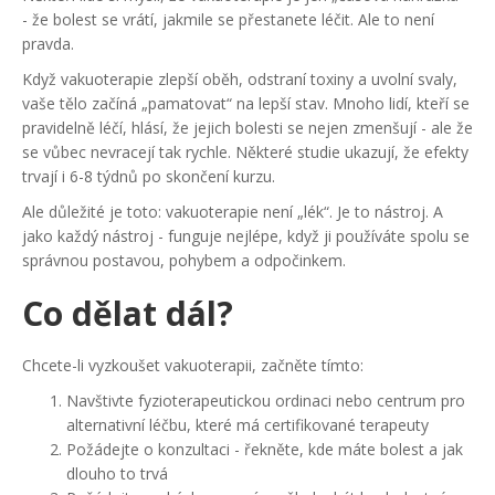
- že bolest se vrátí, jakmile se přestanete léčit. Ale to není
pravda.
Když vakuoterapie zlepší oběh, odstraní toxiny a uvolní svaly,
vaše tělo začíná „pamatovat“ na lepší stav. Mnoho lidí, kteří se
pravidelně léčí, hlásí, že jejich bolesti se nejen zmenšují - ale že
se vůbec nevracejí tak rychle. Některé studie ukazují, že efekty
trvají i 6-8 týdnů po skončení kurzu.
Ale důležité je toto: vakuoterapie není „lék“. Je to nástroj. A
jako každý nástroj - funguje nejlépe, když ji používáte spolu se
správnou postavou, pohybem a odpočinkem.
Co dělat dál?
Chcete-li vyzkoušet vakuoterapii, začněte tímto:
Navštivte fyzioterapeutickou ordinaci nebo centrum pro
alternativní léčbu, které má certifikované terapeuty
Požádejte o konzultaci - řekněte, kde máte bolest a jak
dlouho to trvá