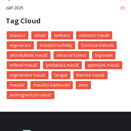
září 2025
(8)
Tag Cloud
relaxace
zdraví
wellness
relaxační masáž
regenerace
masážní techniky
Dornova metoda
anticelulitidní masáž
úleva od bolesti
tejpování
reflexní masáž
lymfatická masáž
sportovní masáž
regenerační masáž
terapie
klasická masáž
masáže
masážní baňkování
stres
antimigrenózní masáž