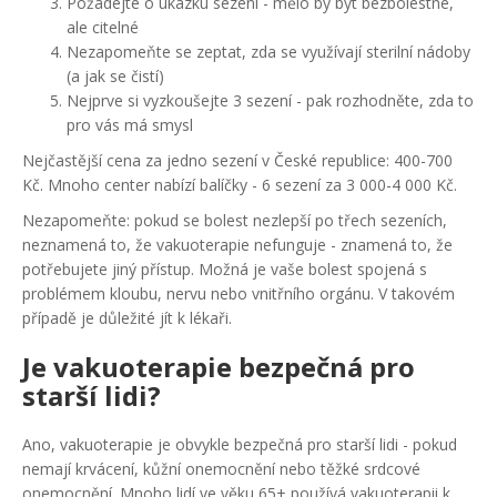
Požádejte o ukázku sezení - mělo by být bezbolestné,
ale citelné
Nezapomeňte se zeptat, zda se využívají sterilní nádoby
(a jak se čistí)
Nejprve si vyzkoušejte 3 sezení - pak rozhodněte, zda to
pro vás má smysl
Nejčastější cena za jedno sezení v České republice: 400-700
Kč. Mnoho center nabízí balíčky - 6 sezení za 3 000-4 000 Kč.
Nezapomeňte: pokud se bolest nezlepší po třech sezeních,
neznamená to, že vakuoterapie nefunguje - znamená to, že
potřebujete jiný přístup. Možná je vaše bolest spojená s
problémem kloubu, nervu nebo vnitřního orgánu. V takovém
případě je důležité jít k lékaři.
Je vakuoterapie bezpečná pro
starší lidi?
Ano, vakuoterapie je obvykle bezpečná pro starší lidi - pokud
nemají krvácení, kůžní onemocnění nebo těžké srdcové
onemocnění. Mnoho lidí ve věku 65+ používá vakuoterapii k