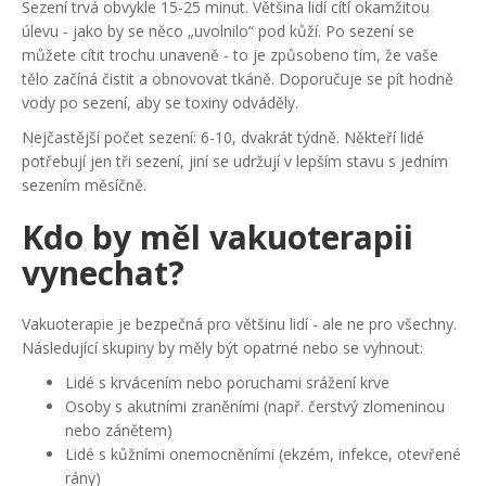
Sezení trvá obvykle 15-25 minut. Většina lidí cítí okamžitou
úlevu - jako by se něco „uvolnilo“ pod kůží. Po sezení se
můžete cítit trochu unaveně - to je způsobeno tím, že vaše
tělo začíná čistit a obnovovat tkáně. Doporučuje se pít hodně
vody po sezení, aby se toxiny odváděly.
Nejčastější počet sezení: 6-10, dvakrát týdně. Někteří lidé
potřebují jen tři sezení, jiní se udržují v lepším stavu s jedním
sezením měsíčně.
Kdo by měl vakuoterapii
vynechat?
Vakuoterapie je bezpečná pro většinu lidí - ale ne pro všechny.
Následující skupiny by měly být opatrné nebo se vyhnout:
Lidé s krvácením nebo poruchami srážení krve
Osoby s akutními zraněními (např. čerstvý zlomeninou
nebo zánětem)
Lidé s kůžními onemocněními (ekzém, infekce, otevřené
rány)