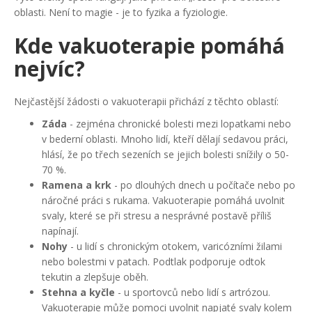
oblasti. Není to magie - je to fyzika a fyziologie.
Kde vakuoterapie pomáhá
nejvíc?
Nejčastější žádosti o vakuoterapii přichází z těchto oblastí:
Záda
- zejména chronické bolesti mezi lopatkami nebo
v bederní oblasti. Mnoho lidí, kteří dělají sedavou práci,
hlásí, že po třech sezeních se jejich bolesti snížily o 50-
70 %.
Ramena a krk
- po dlouhých dnech u počítače nebo po
náročné práci s rukama. Vakuoterapie pomáhá uvolnit
svaly, které se při stresu a nesprávné postavě příliš
napínají.
Nohy
- u lidí s chronickým otokem, varicózními žilami
nebo bolestmi v patach. Podtlak podporuje odtok
tekutin a zlepšuje oběh.
Stehna a kyčle
- u sportovců nebo lidí s artrózou.
Vakuoterapie může pomoci uvolnit napjaté svaly kolem