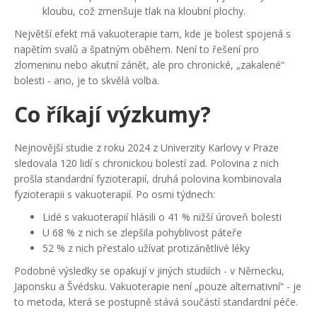
kloubu, což zmenšuje tlak na kloubní plochy.
Největší efekt má vakuoterapie tam, kde je bolest spojená s
napětím svalů a špatným oběhem. Není to řešení pro
zlomeninu nebo akutní zánět, ale pro chronické, „zakalené“
bolesti - ano, je to skvělá volba.
Co říkají výzkumy?
Nejnovější studie z roku 2024 z Univerzity Karlovy v Praze
sledovala 120 lidí s chronickou bolestí zad. Polovina z nich
prošla standardní fyzioterapií, druhá polovina kombinovala
fyzioterapii s vakuoterapií. Po osmi týdnech:
Lidé s vakuoterapií hlásili o 41 % nižší úroveň bolesti
U 68 % z nich se zlepšila pohyblivost páteře
52 % z nich přestalo užívat protizánětlivé léky
Podobné výsledky se opakují v jiných studiích - v Německu,
Japonsku a Švédsku. Vakuoterapie není „pouze alternativní“ - je
to metoda, která se postupně stává součástí standardní péče.