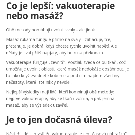
Co je lepší: vakuoterapie
nebo masáž?
Obě metody pomáhají uvolnit svaly - ale jinak.
Masáž rukama funguje přímo na svaly - zatlačuje, tře,
přetahuje. Je dobrá, když chcete rychle uvolnit napětí. Ale
někdy je sval příliš napjatý, aby ho ruka překonala.
Vakuoterapie funguje „zevnitř“. Podtlak zvedá celou tkáň, což
umožňuje uvolnit oblasti, které masáž nedokáže dosáhnout. Je
to jako když zvednete koberce a pod ním najdete všechny
nečistoty, které jste nikdy neviděli.
Nejlepší výsledky mají lidé, kteří kombinují obě metody:
nejprve vakuoterapie, aby se tkáň uvolnila, a pak jemná
masáž, aby se výsledek uzavřel.
Je to jen dočasná úleva?
Někteří lidé si myslí, že vakuoterapie je jen „časová náhražka“