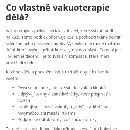
Co vlastně vakuoterapie
dělá?
Vakuoterapie využívá speciální zařízení, které vytváří podtlak
na kůži. Tento podtlak přitahuje kůži a podkožní tkáně dovnitř
skleněné nebo plastové nádoby. Výsledkem je mírné roztažení
tkání, které zvyšuje přítok krve a lymfy do oblasti. To není jen
„příjemné tlačení“ - je to fyzikální stimulace, která mění
prostředí v těle.
Když se kůže a podkožní tkáně roztaží, dojde k několika
věcem:
Zvýší se přísun kyslíku a živin do svalů a kloubů
Odplývají toxiny a zánětlivé látky, které přispívají k
bolesti
Uvolňují se svalové zákruty a „uzly“ - ty, které se
nevymažou ani masáží rukama
Podpoří se odtok lymfy, což snižuje otoky
Tyto efekty spolu fungují jako přírodní „reset“ pro bolestivé