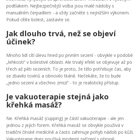
podtlakem. Nejbezpečnější volba jsou malé nádoby s
manuálním čerpadlem - a vždy začněte s nejnižším výkonem.
Pokud cítíte bolest, zastavte se.
Jak dlouho trvá, než se objeví
účinek?
Mnoho lidí cítí úlevu hned po prvním sezení - obvykle v podobě
„lehkosti“ v bolestivé oblasti. Ale trvalý efekt se objevuje až po
třech až pěti sezeních. To je proto, že tělo potřebuje čas, aby
se zbavilo toxínů a obnovilo tkáně. Nečekáte, že to bude
„jedno sezení a všechno zmizí“ - to je realistický přístup.
Je vakuoterapie stejná jako
křehká masáž?
Ne. Křehká masáž (cupping) je částí vakuoterapie - ale jen
jednou z jejích forem. Křehká masáž se obvykle používá v
tradiční čínské medicíně a často zahrnuje pohyb nádob po kůži.
Vakuoterapie dnes používá moderní zařízení s přesně