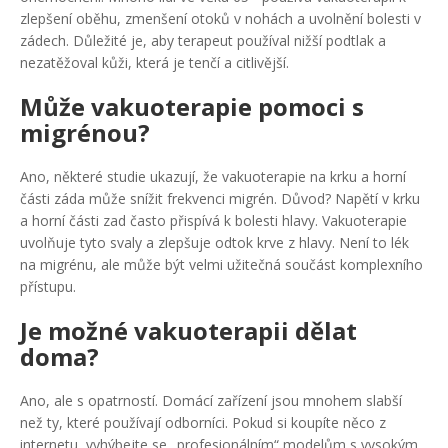
zlepšení oběhu, zmenšení otoků v nohách a uvolnění bolesti v
zádech. Důležité je, aby terapeut používal nižší podtlak a
nezatěžoval kůži, která je tenčí a citlivější.
Může vakuoterapie pomoci s
migrénou?
Ano, některé studie ukazují, že vakuoterapie na krku a horní
části záda může snížit frekvenci migrén. Důvod? Napětí v krku
a horní části zad často přispívá k bolesti hlavy. Vakuoterapie
uvolňuje tyto svaly a zlepšuje odtok krve z hlavy. Není to lék
na migrénu, ale může být velmi užitečná součást komplexního
přístupu.
Je možné vakuoterapii dělat
doma?
Ano, ale s opatrností. Domácí zařízení jsou mnohem slabší
než ty, které používají odborníci. Pokud si koupíte něco z
internetu, vyhýbejte se „profesionálním“ modelům s vysokým