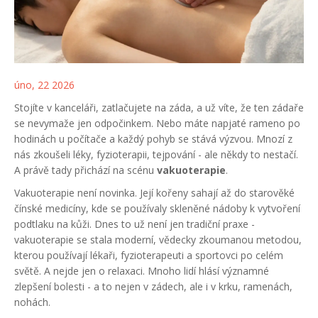
úno, 22 2026
Stojíte v kanceláři, zatlačujete na záda, a už víte, že ten zádaře
se nevymaže jen odpočinkem. Nebo máte napjaté rameno po
hodinách u počítače a každý pohyb se stává výzvou. Mnozí z
nás zkoušeli léky, fyzioterapii, tejpování - ale někdy to nestačí.
A právě tady přichází na scénu
vakuoterapie
.
Vakuoterapie není novinka. Její kořeny sahají až do starověké
čínské medicíny, kde se používaly skleněné nádoby k vytvoření
podtlaku na kůži. Dnes to už není jen tradiční praxe -
vakuoterapie se stala moderní, vědecky zkoumanou metodou,
kterou používají lékaři, fyzioterapeuti a sportovci po celém
světě. A nejde jen o relaxaci. Mnoho lidí hlásí významné
zlepšení bolesti - a to nejen v zádech, ale i v krku, ramenách,
nohách.