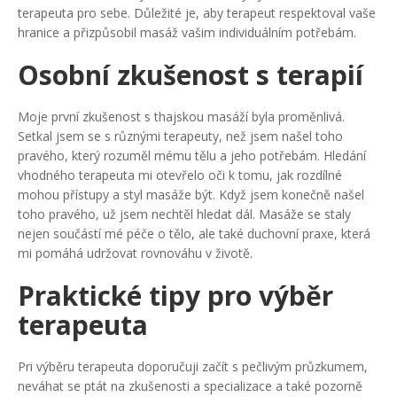
terapeuta pro sebe. Důležité je, aby terapeut respektoval vaše
hranice a přizpůsobil masáž vašim individuálním potřebám.
Osobní zkušenost s terapií
Moje první zkušenost s thajskou masáží byla proměnlivá.
Setkal jsem se s různými terapeuty, než jsem našel toho
pravého, který rozuměl mému tělu a jeho potřebám. Hledání
vhodného terapeuta mi otevřelo oči k tomu, jak rozdílné
mohou přístupy a styl masáže být. Když jsem konečně našel
toho pravého, už jsem nechtěl hledat dál. Masáže se staly
nejen součástí mé péče o tělo, ale také duchovní praxe, která
mi pomáhá udržovat rovnováhu v životě.
Praktické tipy pro výběr
terapeuta
Pri výběru terapeuta doporučuji začít s pečlivým průzkumem,
neváhat se ptát na zkušenosti a specializace a také pozorně