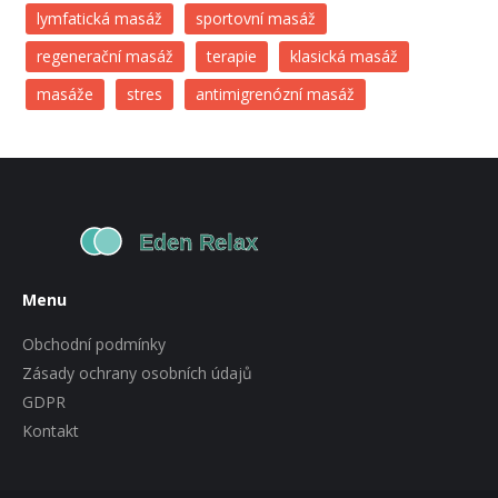
lymfatická masáž
sportovní masáž
regenerační masáž
terapie
klasická masáž
masáže
stres
antimigrenózní masáž
Menu
Obchodní podmínky
Zásady ochrany osobních údajů
GDPR
Kontakt