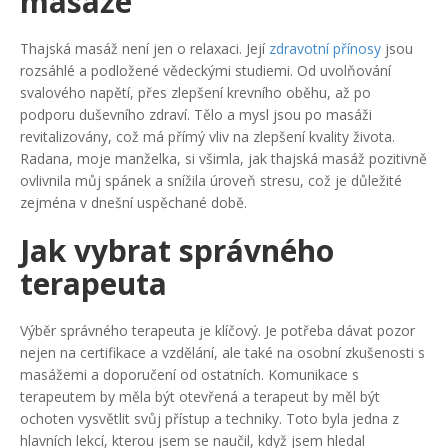
masáže
Thajská masáž není jen o relaxaci. Její
zdravotní přínosy
jsou
rozsáhlé a podložené vědeckými studiemi. Od uvolňování
svalového napětí, přes zlepšení krevního oběhu, až po
podporu duševního zdraví. Tělo a mysl jsou po masáži
revitalizovány, což má přímý vliv na zlepšení kvality života.
Radana, moje manželka, si všimla, jak thajská masáž pozitivně
ovlivnila můj spánek a snížila úroveň stresu, což je důležité
zejména v dnešní uspěchané době.
Jak vybrat správného
terapeuta
Výběr správného terapeuta je klíčový. Je potřeba dávat pozor
nejen na certifikace a vzdělání, ale také na osobní zkušenosti s
masážemi a doporučení od ostatních. Komunikace s
terapeutem by měla být otevřená a terapeut by měl být
ochoten vysvětlit svůj přístup a techniky. Toto byla jedna z
hlavních lekcí, kterou jsem se naučil, když jsem hledal