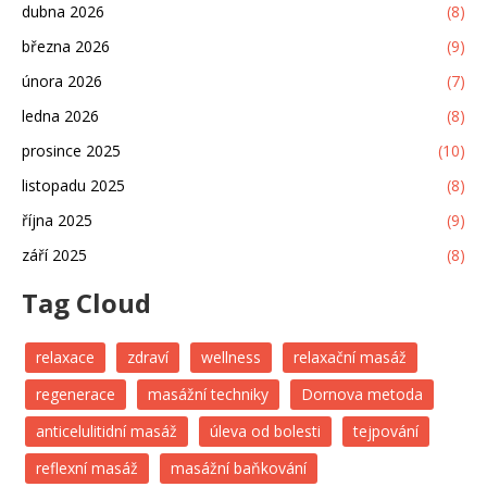
dubna 2026
(8)
března 2026
(9)
února 2026
(7)
ledna 2026
(8)
prosince 2025
(10)
listopadu 2025
(8)
října 2025
(9)
září 2025
(8)
Tag Cloud
relaxace
zdraví
wellness
relaxační masáž
regenerace
masážní techniky
Dornova metoda
anticelulitidní masáž
úleva od bolesti
tejpování
reflexní masáž
masážní baňkování