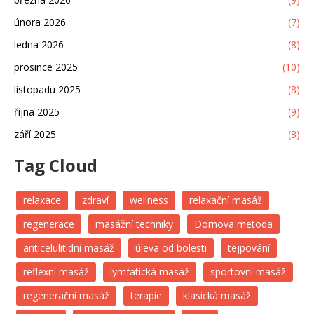
února 2026
(7)
ledna 2026
(8)
prosince 2025
(10)
listopadu 2025
(8)
října 2025
(9)
září 2025
(8)
Tag Cloud
relaxace
zdraví
wellness
relaxační masáž
regenerace
masážní techniky
Dornova metoda
anticelulitidní masáž
úleva od bolesti
tejpování
reflexní masáž
lymfatická masáž
sportovní masáž
regenerační masáž
terapie
klasická masáž