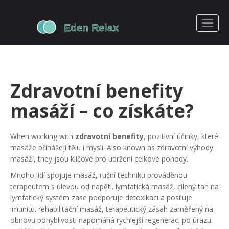
Zdravotní benefity
masáží – co získáte?
When working with
zdravotní benefity
,
pozitivní účinky, které
masáže přinášejí tělu i mysli
. Also known as
zdravotní výhody
masáží
, they jsou klíčové pro udržení celkové pohody.
Mnoho lidí spojuje
masáž
,
ruční techniku prováděnou
terapeutem
s úlevou od napětí.
lymfatická masáž
,
cílený tah na
lymfatický systém
zase podporuje detoxikaci a posiluje
imunitu.
rehabilitační masáž
,
terapeutický zásah zaměřený na
obnovu pohyblivosti
napomáhá rychlejší regeneraci po úrazu.