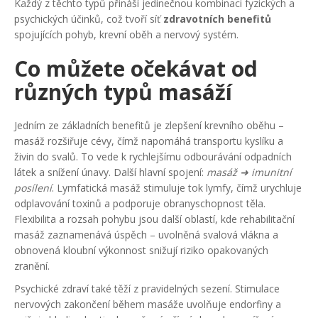
Každý z těchto typů přináší jedinečnou kombinaci fyzických a
psychických účinků, což tvoří síť
zdravotních benefitů
spojujících pohyb, krevní oběh a nervový systém.
Co můžete očekávat od
různých typů masáží
Jedním ze základních benefitů je zlepšení krevního oběhu –
masáž rozšiřuje cévy, čímž napomáhá transportu kyslíku a
živin do svalů. To vede k rychlejšímu odbourávání odpadních
látek a snížení únavy. Další hlavní spojení:
masáž ➜ imunitní
posílení
. Lymfatická masáž stimuluje tok lymfy, čímž urychluje
odplavování toxinů a podporuje obranyschopnost těla.
Flexibilita a rozsah pohybu jsou další oblastí, kde rehabilitační
masáž zaznamenává úspěch – uvolněná svalová vlákna a
obnovená kloubní výkonnost snižují riziko opakovaných
zranění.
Psychické zdraví také těží z pravidelných sezení. Stimulace
nervových zakončení během masáže uvolňuje endorfiny a