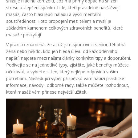
snižuje hladinu kortizolu, což má přímý dopad na snížení
stresu a zlepšení spánku. Lidé, kteří pravidelně navštěvují
masáž, často hlásí lepší náladu a vyšší mentální
soustředěnost. Toto propojení mezi tělem a myslí je
základním kamenem celkových zdravotních benefitů, které
masáže poskytují.
V praxi to znamená, že ať už jste sportovec, senior, těhotná
žena nebo někdo, kdo jen hledá úlevu od každodenního
napětí, najdete mezi našimi články konkrétní tipy a doporučení.
Podívejte se na jednotlivé typy, zjistěte, jaké benefity můžete
očekávat, a vyberte si ten, který nejlépe odpovídá vašim
potřebám. Následující výběr příspěvků vám nabízí praktické
informace, návody i odborné rady, takže můžete rozhodnout,
která masáž vám přinese největší užitek.