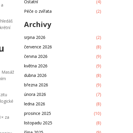
Ostatní
(4)
 a
Péče o zvířata
(2)
 hledáš
Archivy
krétní
srpna 2026
(2)
u
července 2026
(8)
června 2026
(9)
května 2026
(9)
. Masáž
dubna 2026
(8)
ním
března 2026
(9)
února 2026
(7)
zitu
logické
ledna 2026
(8)
prosince 2025
(10)
1× za
listopadu 2025
(8)
října 2025
(9)