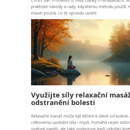
Chceš dál? Prohlédni si naše články o rehabilitační, 
praktické návody a rady, kdy kterou metodu použít. K
masér pozná, co tě opravdu uvolní.
Využijte síly relaxační masá
odstranění bolesti
Relaxační masáž může být klíčem k úlevě od bolesti 
celkovému uvolnění těla i mysli. Pomáhá nejen snižo
svalové napětí, ale také podporuje lepší cirkulaci krv