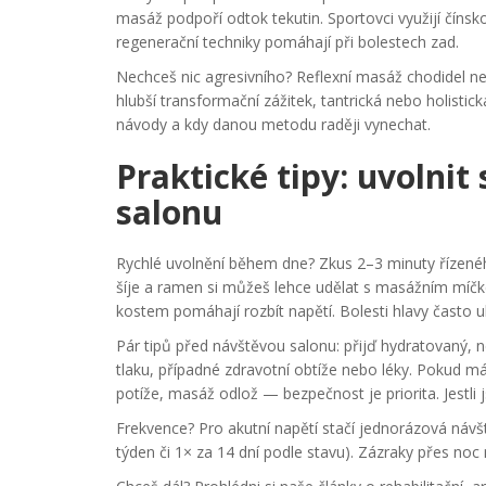
masáž podpoří odtok tekutin. Sportovci využijí číns
regenerační techniky pomáhají při bolestech zad.
Nechceš nic agresivního? Reflexní masáž chodidel n
hlubší transformační zážitek, tantrická nebo holistic
návody a kdy danou metodu raději vynechat.
Praktické tipy: uvolnit
salonu
Rychlé uvolnění během dne? Zkus 2–3 minuty řízené
šíje a ramen si můžeš lehce udělat s masážním mí
kostem pomáhají rozbít napětí. Bolesti hlavy často ul
Pár tipů před návštěvou salonu: přijď hydratovaný,
tlaku, případné zdravotní obtíže nebo léky. Pokud m
potíže, masáž odlož — bezpečnost je priorita. Jestli
Frekvence? Pro akutní napětí stačí jednorázová návš
týden či 1× za 14 dní podle stavu). Zázraky přes no