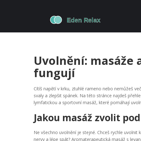
Uvolnění: masáže 
fungují
Cítíš napětí v krku, ztuhlé rameno nebo nemůžeš več
svaly a zlepšit spánek. Na této stránce najdeš přeh
lymfatickou a sportovní masáž, které pomáhají uvolnit
Jakou masáž zvolit po
Ne všechno uvolnění je stejné. Chceš rychle uvolnit 
nervy a lépe spát? Aromaterapeutická masáž s levan