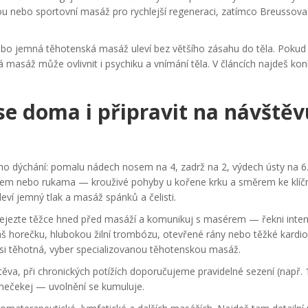
kou nebo sportovní masáž pro rychlejší regeneraci, zatímco Breussova
ebo jemná těhotenská masáž uleví bez většího zásahu do těla. Pokud
ká masáž může ovlivnit i psychiku a vnímání těla. V článcích najdeš kon
 se doma i připravit na návštěv
ho dýchání: pomalu nádech nosem na 4, zadrž na 2, výdech ústy na 6
čkem nebo rukama — krouživé pohyby u kořene krku a směrem ke klíč
eví jemný tlak a masáž spánků a čelisti.
 nejezte těžce hned před masáží a komunikuj s masérem — řekni inten
áš horečku, hlubokou žilní trombózu, otevřené rány nebo těžké kardio
 jsi těhotná, vyber specializovanou těhotenskou masáž.
těva, při chronických potížích doporučujeme pravidelné sezení (např. 
c nečekej — uvolnění se kumuluje.