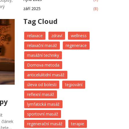
popisy,
brý
září 2025
(8)
Tag Cloud
relaxace
zdraví
wellness
relaxační masáž
regenerace
masážní techniky
Dornova metoda
anticelulitidní masáž
úleva od bolesti
tejpování
reflexní masáž
ipy
lymfatická masáž
sportovní masáž
ít
o článek
regenerační masáž
terapie
ůžete