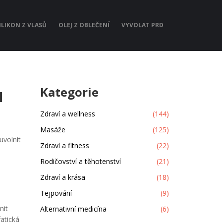
ILIKON Z VLASŮ
OLEJ Z OBLEČENÍ
VYVOLAT PRD
u
Kategorie
Zdraví a wellness
(144)
Masáže
(125)
uvolnit
Zdraví a fitness
(22)
Rodičovství a těhotenství
(21)
Zdraví a krása
(18)
Tejpování
(9)
nit
Alternativní medicína
(6)
atická