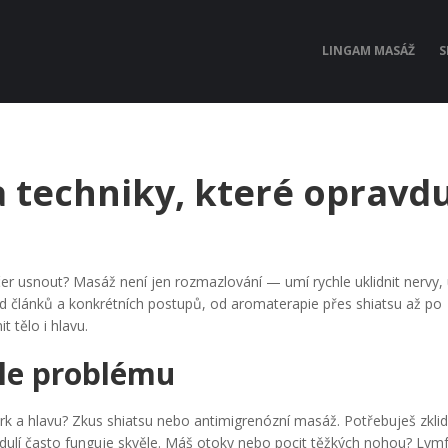
LINGAM MASÁŽ
S
a techniky, které opravd
er usnout? Masáž není jen rozmazlování — umí rychle uklidnit nervy, 
led článků a konkrétních postupů, od aromaterapie přes shiatsu až po
 tělo i hlavu.
dle problému
krk a hlavu? Zkus shiatsu nebo antimigrenózní masáž. Potřebuješ zklid
dulí často funguje skvěle. Máš otoky nebo pocit těžkých nohou? Lymf