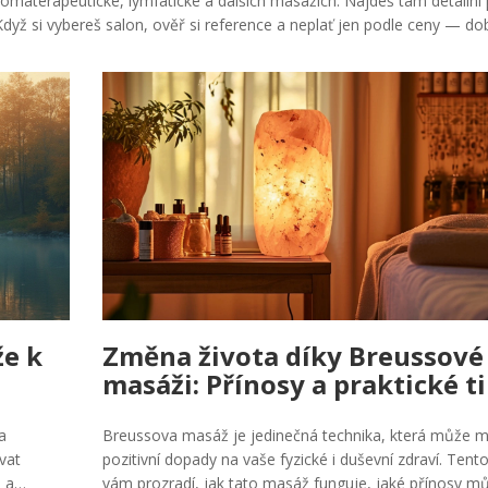
aromaterapeutické, lymfatické a dalších masážích. Najdeš tam detailní 
dyž si vybereš salon, ověř si reference a neplať jen podle ceny — do
že k
Změna života díky Breussové
masáži: Přínosy a praktické t
a
Breussova masáž je jedinečná technika, která může m
vat
pozitivní dopady na vaše fyzické i duševní zdraví. Tent
e a
vám prozradí, jak tato masáž funguje, jaké přínosy m