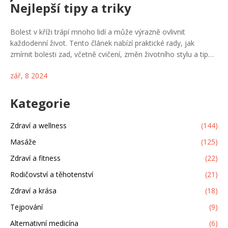
Nejlepší tipy a triky
Bolest v kříži trápí mnoho lidí a může výrazně ovlivnit
každodenní život. Tento článek nabízí praktické rady, jak
zmírnit bolesti zad, včetně cvičení, změn životního stylu a tipů
léčby. Naučíte se, jak předcházet bolestem a jak si pomoci,
zář, 8 2024
když vás záda bolí. Čtěte dál a objevte nejlepší způsoby, jak se
zbavit nepříjemné bolesti v kříži.
Kategorie
Zdraví a wellness
(144)
Masáže
(125)
Zdraví a fitness
(22)
Rodičovství a těhotenství
(21)
Zdraví a krása
(18)
Tejpování
(9)
Alternativní medicína
(6)