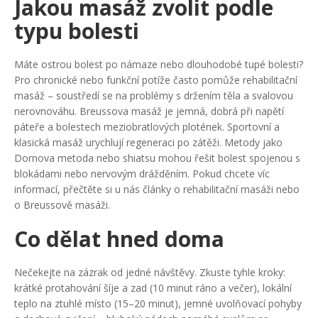
Jakou masáž zvolit podle
typu bolesti
Máte ostrou bolest po námaze nebo dlouhodobé tupé bolesti?
Pro chronické nebo funkční potíže často pomůže rehabilitační
masáž – soustředí se na problémy s držením těla a svalovou
nerovnováhu. Breussova masáž je jemná, dobrá při napětí
páteře a bolestech meziobratlových plotének. Sportovní a
klasická masáž urychlují regeneraci po zátěži. Metody jako
Dornova metoda nebo shiatsu mohou řešit bolest spojenou s
blokádami nebo nervovým drážděním. Pokud chcete víc
informací, přečtěte si u nás články o rehabilitační masáži nebo
o Breussově masáži.
Co dělat hned doma
Nečekejte na zázrak od jedné návštěvy. Zkuste tyhle kroky:
krátké protahování šíje a zad (10 minut ráno a večer), lokální
teplo na ztuhlé místo (15–20 minut), jemné uvolňovací pohyby