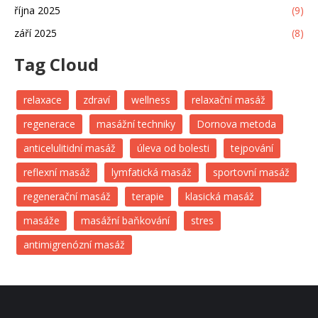
října 2025
(9)
září 2025
(8)
Tag Cloud
relaxace
zdraví
wellness
relaxační masáž
regenerace
masážní techniky
Dornova metoda
anticelulitidní masáž
úleva od bolesti
tejpování
reflexní masáž
lymfatická masáž
sportovní masáž
regenerační masáž
terapie
klasická masáž
masáže
masážní baňkování
stres
antimigrenózní masáž