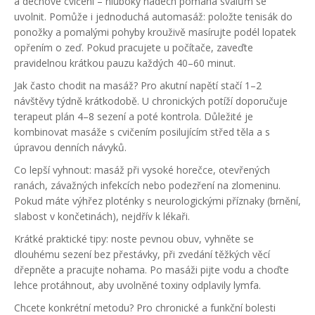
a dechové cvičení – hluboký nádech pomáhá svalům se
uvolnit. Pomůže i jednoduchá automasáž: položte tenisák do
ponožky a pomalými pohyby krouživě masírujte podél lopatek
opřením o zeď. Pokud pracujete u počítače, zaveďte
pravidelnou krátkou pauzu každých 40–60 minut.
Jak často chodit na masáž? Pro akutní napětí stačí 1–2
návštěvy týdně krátkodobě. U chronických potíží doporučuje
terapeut plán 4–8 sezení a poté kontrola. Důležité je
kombinovat masáže s cvičením posilujícím střed těla a s
úpravou denních návyků.
Co lepší vyhnout: masáž při vysoké horečce, otevřených
ranách, závažných infekcích nebo podezření na zlomeninu.
Pokud máte výhřez ploténky s neurologickými příznaky (brnění,
slabost v končetinách), nejdřív k lékaři.
Krátké praktické tipy: noste pevnou obuv, vyhněte se
dlouhému sezení bez přestávky, při zvedání těžkých věcí
dřepněte a pracujte nohama. Po masáži pijte vodu a choďte
lehce protáhnout, aby uvolněné toxiny odplavily lymfa.
Chcete konkrétní metodu? Pro chronické a funkční bolesti