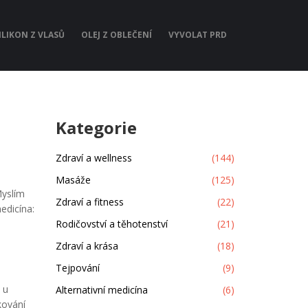
ILIKON Z VLASŮ
OLEJ Z OBLEČENÍ
VYVOLAT PRD
Kategorie
Zdraví a wellness
(144)
Masáže
(125)
Myslím
Zdraví a fitness
(22)
edicína:
Rodičovství a těhotenství
(21)
Zdraví a krása
(18)
Tejpování
(9)
 u
Alternativní medicína
(6)
kování