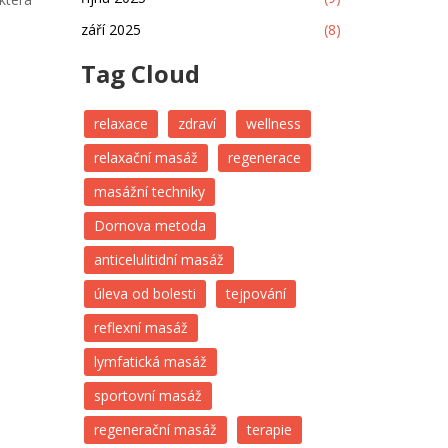
září 2025
(8)
Tag Cloud
relaxace
zdraví
wellness
relaxační masáž
regenerace
masážní techniky
Dornova metoda
anticelulitidní masáž
úleva od bolesti
tejpování
reflexní masáž
lymfatická masáž
sportovní masáž
regenerační masáž
terapie