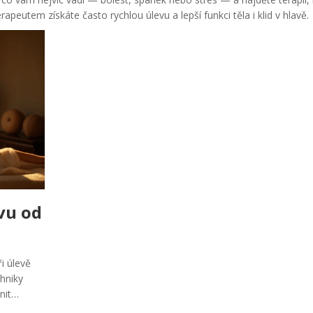
apeutem získáte často rychlou úlevu a lepší funkci těla i klid v hlavě.
vu od
i úlevě
hniky
nit
aného