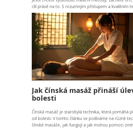
cílí právě na to. S rozumným přístupem a kvalitním ter
Jak čínská masáž přináší úle
bolesti
Čínská masáž je starobylá technika, která pomáhá př
od bolesti. V tomto článku se podíváme na různé tec
čínské masáže, jak fungují a jak mohou pomoci zmír
bolesti. Také přinášíme tipy, jak si vybrat kvalifikov