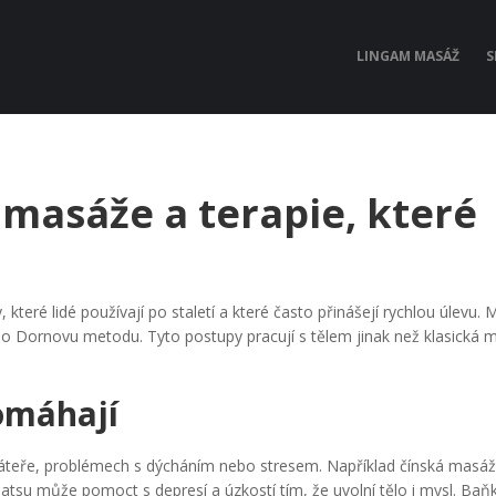
LINGAM MASÁŽ
S
 masáže a terapie, které
které lidé používají po staletí a které často přinášejí rychlou úlevu. 
bo Dornovu metodu. Tyto postupy pracují s tělem jinak než klasická m
omáhají
í páteře, problémech s dýcháním nebo stresem. Například čínská masáž
Shiatsu může pomoct s depresí a úzkostí tím, že uvolní tělo i mysl. Baň