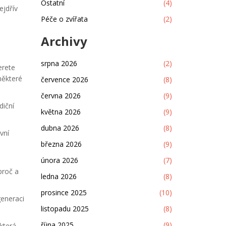
Ostatní
(4)
ejdřív
Péče o zvířata
(2)
Archivy
srpna 2026
(2)
erete
některé
července 2026
(8)
června 2026
(9)
diční
května 2026
(9)
dubna 2026
(8)
vní
března 2026
(9)
února 2026
(7)
proč a
ledna 2026
(8)
prosince 2025
(10)
generaci
listopadu 2025
(8)
října 2025
(9)
která