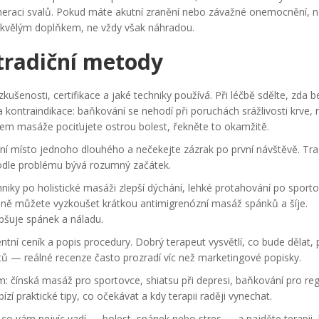
eraci svalů. Pokud máte akutní zranění nebo závažné onemocnění, n
 skvělým doplňkem, ne vždy však náhradou.
tradiční metody
kušenosti, certifikace a jaké techniky používá. Při léčbě sdělte, zda b
kontraindikace: baňkování se nehodí při poruchách srážlivosti krve, 
hem masáže pociťujete ostrou bolest, řekněte to okamžitě.
zení místo jednoho dlouhého a nečekejte zázrak po první návštěvě. Tra
podle problému bývá rozumný začátek.
ky po holistické masáži zlepší dýchání, lehké protahování po sporto
réně můžete vyzkoušet krátkou antimigrenózní masáž spánků a šíje.
pšuje spánek a náladu.
arentní ceník a popis procedury. Dobrý terapeut vysvětlí, co bude dělat, 
entů — reálné recenze často prozradí víc než marketingové popisky.
: čínská masáž pro sportovce, shiatsu při depresi, baňkování pro re
í praktické tipy, co očekávat a kdy terapii raději vynechat.
, co vám nejvíc vadí — bolest, spánek nebo stres — a najděte terapii, 