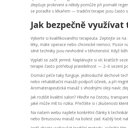
zlepšuje prokrvení a někdy pomůže při pomalé regen
se poraďte s lékařem — tradiční terapie jsou často
Jak bezpečně využívat 
Vyberte si kvalifikovaného terapeuta. Zeptejte se na z
léky, máte operace nebo chronické nemoci. Pozor na 
silné techniky jsou nevhodné v těhotenství. Když bě
Vyplatí se začít jemně. Naplánujte si víc kratších se
terapie často potřebují pravidelnost — 2–6 sezení 
Domácí péče taky funguje. Jednoduché dechové techni
nebo rehabilitační masáži podpoří účinek, a při mig
Aromaterapeutická masáž s vhodnými oleji navíc zle
Jak rozlišit kvalitní salon? Hleďte na čistotu, transp
jaké může mít to rizika. Přečtěte si i zkušenosti kli
Na našem webu najdete konkrétní články k technikám
nebo Breussovu masáž na bolest zad. Každý text nabíz
Jestli chcete vyzkoušet tradiční metody, začněte tím