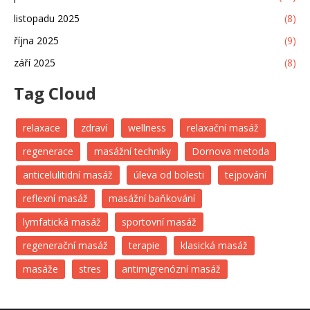
listopadu 2025
(8)
října 2025
(9)
září 2025
(8)
Tag Cloud
relaxace
zdraví
wellness
relaxační masáž
regenerace
masážní techniky
Dornova metoda
anticelulitidní masáž
úleva od bolesti
tejpování
reflexní masáž
masážní baňkování
lymfatická masáž
sportovní masáž
regenerační masáž
terapie
klasická masáž
masáže
stres
antimigrenózní masáž