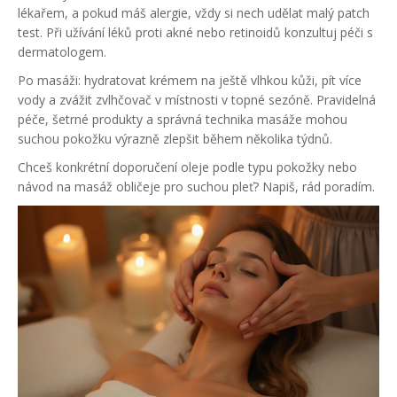
lékařem, a pokud máš alergie, vždy si nech udělat malý patch
test. Při užívání léků proti akné nebo retinoidů konzultuj péči s
dermatologem.
Po masáži: hydratovat krémem na ještě vlhkou kůži, pít více
vody a zvážit zvlhčovač v místnosti v topné sezóně. Pravidelná
péče, šetrné produkty a správná technika masáže mohou
suchou pokožku výrazně zlepšit během několika týdnů.
Chceš konkrétní doporučení oleje podle typu pokožky nebo
návod na masáž obličeje pro suchou pleť? Napiš, rád poradím.