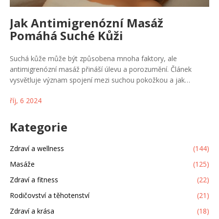
Jak Antimigrenózní Masáž
Pomáhá Suché Kůži
Suchá kůže může být způsobena mnoha faktory, ale
antimigrenózní masáž přináší úlevu a porozumění. Článek
vysvětluje význam spojení mezi suchou pokožkou a jak
antistresová masáž může pomoci zlepšit nejen vzhled, ale i
říj, 6 2024
zdraví kůže. Dopřejte si uvolnění a zlepšete hydrataci pokožky
pomocí těchto jednoduchých technik. Naučte se, jak zmírnit
stresové faktory, které mohou vést k problémům s pokožkou.
Kategorie
Zdraví a wellness
(144)
Masáže
(125)
Zdraví a fitness
(22)
Rodičovství a těhotenství
(21)
Zdraví a krása
(18)