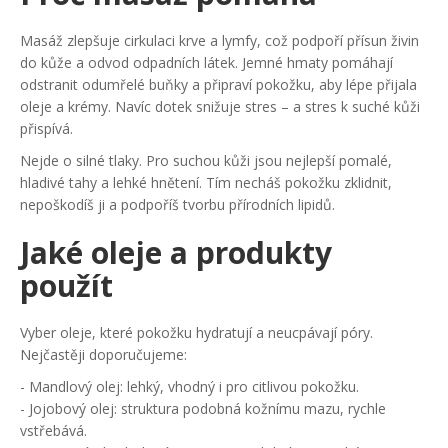
Masáž zlepšuje cirkulaci krve a lymfy, což podpoří přísun živin
do kůže a odvod odpadních látek. Jemné hmaty pomáhají
odstranit odumřelé buňky a připraví pokožku, aby lépe přijala
oleje a krémy. Navíc dotek snižuje stres – a stres k suché kůži
přispívá.
Nejde o silné tlaky. Pro suchou kůži jsou nejlepší pomalé,
hladivé tahy a lehké hnětení. Tím necháš pokožku zklidnit,
nepoškodíš ji a podpoříš tvorbu přírodních lipidů.
Jaké oleje a produkty
použít
Vyber oleje, které pokožku hydratují a neucpávají póry.
Nejčastěji doporučujeme:
- Mandlový olej: lehký, vhodný i pro citlivou pokožku.
- Jojobový olej: struktura podobná kožnímu mazu, rychle
vstřebává.