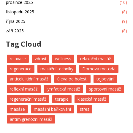
prosince 2025
(10)
listopadu 2025
(8)
října 2025
(9)
září 2025
(8)
Tag Cloud
relaxace
zdraví
wellness
relaxační masáž
regenerace
masážní techniky
Dornova metoda
anticelulitidní masáž
úleva od bolesti
tejpování
reflexní masáž
lymfatická masáž
sportovní masáž
regenerační masáž
terapie
klasická masáž
masáže
masážní baňkování
stres
antimigrenózní masáž