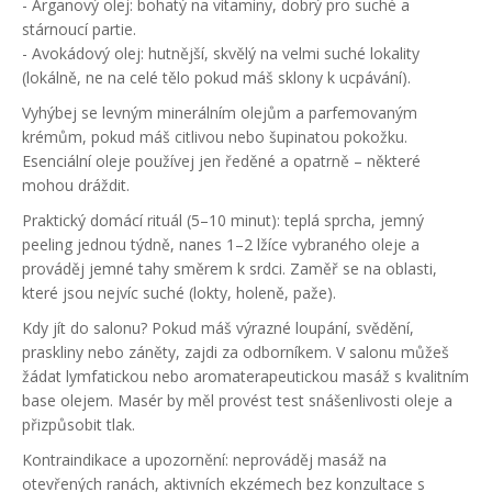
- Arganový olej: bohatý na vitaminy, dobrý pro suché a
stárnoucí partie.
- Avokádový olej: hutnější, skvělý na velmi suché lokality
(lokálně, ne na celé tělo pokud máš sklony k ucpávání).
Vyhýbej se levným minerálním olejům a parfemovaným
krémům, pokud máš citlivou nebo šupinatou pokožku.
Esenciální oleje používej jen ředěné a opatrně – některé
mohou dráždit.
Praktický domácí rituál (5–10 minut): teplá sprcha, jemný
peeling jednou týdně, nanes 1–2 lžíce vybraného oleje a
prováděj jemné tahy směrem k srdci. Zaměř se na oblasti,
které jsou nejvíc suché (lokty, holeně, paže).
Kdy jít do salonu? Pokud máš výrazné loupání, svědění,
praskliny nebo záněty, zajdi za odborníkem. V salonu můžeš
žádat lymfatickou nebo aromaterapeutickou masáž s kvalitním
base olejem. Masér by měl provést test snášenlivosti oleje a
přizpůsobit tlak.
Kontraindikace a upozornění: neprováděj masáž na
otevřených ranách, aktivních ekzémech bez konzultace s