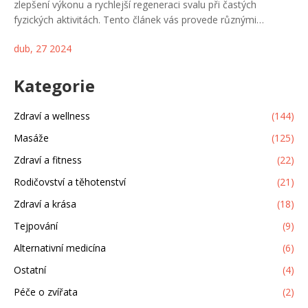
zlepšení výkonu a rychlejší regeneraci svalu při častých
fyzických aktivitách. Tento článek vás provede různými
technikami tejpování, typy tejpu, které můžete použít, a jak
dub, 27 2024
předejít potenciálním chybám při aplikaci tejpů. Tejpování
může být účinným řešením pro sportovce různých disciplín i
pro ty, kteří se teprve chtějí aktivitě věnovat.
Kategorie
Zdraví a wellness
(144)
Masáže
(125)
Zdraví a fitness
(22)
Rodičovství a těhotenství
(21)
Zdraví a krása
(18)
Tejpování
(9)
Alternativní medicína
(6)
Ostatní
(4)
Péče o zvířata
(2)