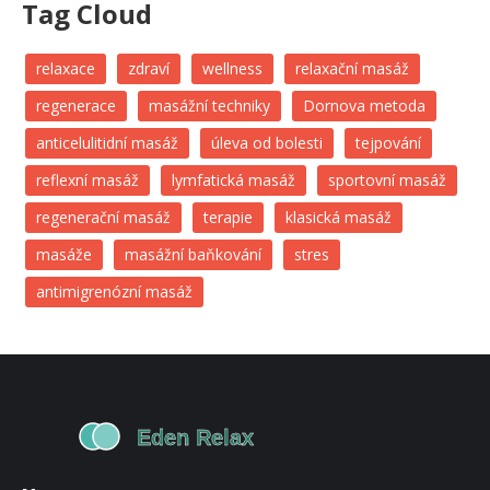
Tag Cloud
relaxace
zdraví
wellness
relaxační masáž
regenerace
masážní techniky
Dornova metoda
anticelulitidní masáž
úleva od bolesti
tejpování
reflexní masáž
lymfatická masáž
sportovní masáž
regenerační masáž
terapie
klasická masáž
masáže
masážní baňkování
stres
antimigrenózní masáž