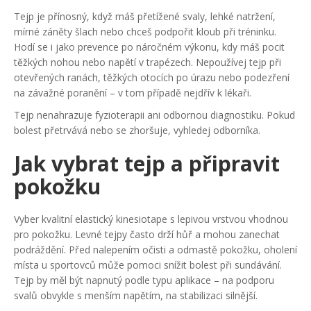
Tejp je přínosný, když máš přetížené svaly, lehké natržení,
mírné záněty šlach nebo chceš podpořit kloub při tréninku.
Hodí se i jako prevence po náročném výkonu, kdy máš pocit
těžkých nohou nebo napětí v trapézech. Nepoužívej tejp při
otevřených ranách, těžkých otocích po úrazu nebo podezření
na závažné poranění – v tom případě nejdřív k lékaři.
Tejp nenahrazuje fyzioterapii ani odbornou diagnostiku. Pokud
bolest přetrvává nebo se zhoršuje, vyhledej odborníka.
Jak vybrat tejp a připravit
pokožku
Vyber kvalitní elastický kinesiotape s lepivou vrstvou vhodnou
pro pokožku. Levné tejpy často drží hůř a mohou zanechat
podráždění. Před nalepením očisti a odmastě pokožku, oholení
místa u sportovců může pomoci snížit bolest při sundávání.
Tejp by měl být napnutý podle typu aplikace – na podporu
svalů obvykle s menším napětím, na stabilizaci silnější.