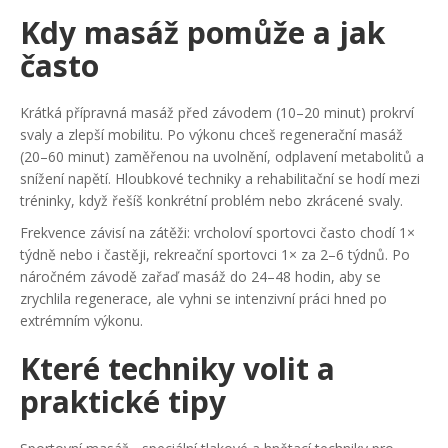
Kdy masáž pomůže a jak
často
Krátká přípravná masáž před závodem (10–20 minut) prokrví
svaly a zlepší mobilitu. Po výkonu chceš regenerační masáž
(20–60 minut) zaměřenou na uvolnění, odplavení metabolitů a
snížení napětí. Hloubkové techniky a rehabilitační se hodí mezi
tréninky, když řešíš konkrétní problém nebo zkrácené svaly.
Frekvence závisí na zátěži: vrcholoví sportovci často chodí 1×
týdně nebo i častěji, rekreační sportovci 1× za 2–6 týdnů. Po
náročném závodě zařaď masáž do 24–48 hodin, aby se
zrychlila regenerace, ale vyhni se intenzivní práci hned po
extrémním výkonu.
Které techniky volit a
praktické tipy