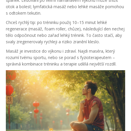
spánek. Ledování po velmi namáhavém výkonu může snížit
otok a bolest; lymfatická masáž nebo lehké masáže pomohou
s odtokem tekutin.
Chceš rychlý tip: po tréninku použij 10–15 minut lehké
regenerace (masáž, foam roller, chůze), následující den nechej
tělo odpočinout nebo zařaď lehký trénink. To často stačí, aby
svaly zregenerovaly rychleji a riziko zranění kleslo.
Masáž je investice do výkonu i zdraví. Najdi maséra, který
rozumí tvému sportu, nebo se poraď s fyzioterapeutem –
správná kombinace tréninku a terapie udělá největší rozdíl.