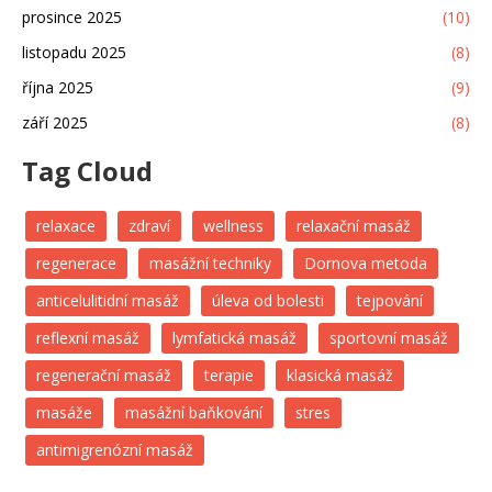
prosince 2025
(10)
listopadu 2025
(8)
října 2025
(9)
září 2025
(8)
Tag Cloud
relaxace
zdraví
wellness
relaxační masáž
regenerace
masážní techniky
Dornova metoda
anticelulitidní masáž
úleva od bolesti
tejpování
reflexní masáž
lymfatická masáž
sportovní masáž
regenerační masáž
terapie
klasická masáž
masáže
masážní baňkování
stres
antimigrenózní masáž