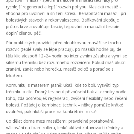
Sportovní masáž - speciální tlakové a hnětací techniky pro
rychlejší regeneraci a lepší rozsah pohybu. Klasická masáž -
vhodná pro uvolnění a snížení stresu. Rehabilitační masáž - při
bolestivých stavech a rekonvalescenci. Baňkování zlepšuje
průtok krve a uvolňuje fascie; tejpování a manuální terapie
doplní cílenou péči.
Pár praktických pravidel: před hloubkovou masáží se trochu
rozcvič (teplé svaly se lépe pracují), po masáži hodně pij, dej
tělu klid alespoň 12–24 hodin po intenzivním zásahu a vyhni se
silnému tréninku bez rozumného rozcvičení. Pokud máš akutní
zranění, zánět nebo horečku, masáž odlož a poraď se s
lékařem.
Komunikuj s masérem jasně: ukaž, kde to bolí, vysvětli typ
tréninku a cíle. Dobrý terapeut přizpůsobí tlak a techniky podle
toho, zda potřebuješ regeneraci, zvýšení flexibility nebo řešení
bolesti. Požádej o kombinaci technik – někdy pomůže krátké
uvolnění, pak hlubší práce na konkrétním místě.
Co dělat doma mezi masážemi: pravidelné protahování,
válcování na foam rolleru, lehké aktivní zotavovací tréninky a