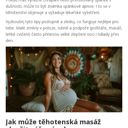
dušností, může to být známka spánkové apnoe. I to se v
těhotenství objevuje a vyžaduje lékařské vyšetření.
Vyzkoušej tyto tipy postupně a sleduj, co funguje nejlépe pro
tebe. Malé změny v poloze, rutině a podpoře (polštáře, masáž,
lehké cvičení) často přinesou velké zlepšení noci i nálady přes
den.
Jak může těhotenská masáž