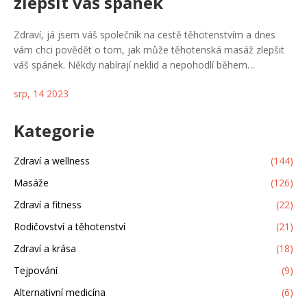
zlepšit váš spánek
Zdraví, já jsem váš společník na cestě těhotenstvím a dnes
vám chci povědět o tom, jak může těhotenská masáž zlepšit
váš spánek. Někdy nabírají neklid a nepohodlí během
těhotenství na obrátkách a narušují náš spánek, což je pro nás
srp, 14 2023
i pro miminko nepříznivé. Mnohé studie ukázaly, že pravidelné
masáže mohou zvýšit kvalitu našeho spánku tím, že snižují
stres a napětí. Připravil jsem pro vás příspěvek, kde se dozvíte
Kategorie
více o tom, jak může těhotenská masáž pomoci. Už se těším
na vaše reakce a komentáře!
Zdraví a wellness
(144)
Masáže
(126)
Zdraví a fitness
(22)
Rodičovství a těhotenství
(21)
Zdraví a krása
(18)
Tejpování
(9)
Alternativní medicína
(6)