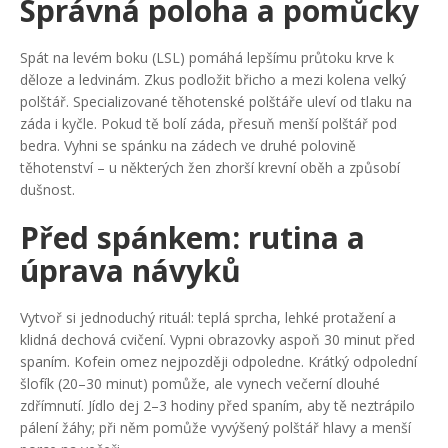
Správná poloha a pomůcky
Spát na levém boku (LSL) pomáhá lepšímu průtoku krve k
děloze a ledvinám. Zkus podložit břicho a mezi kolena velký
polštář. Specializované těhotenské polštáře uleví od tlaku na
záda i kyčle. Pokud tě bolí záda, přesuň menší polštář pod
bedra. Vyhni se spánku na zádech ve druhé polovině
těhotenství – u některých žen zhorší krevní oběh a způsobí
dušnost.
Před spánkem: rutina a
úprava návyků
Vytvoř si jednoduchý rituál: teplá sprcha, lehké protažení a
klidná dechová cvičení. Vypni obrazovky aspoň 30 minut před
spaním. Kofein omez nejpozději odpoledne. Krátký odpolední
šlofík (20–30 minut) pomůže, ale vynech večerní dlouhé
zdřímnutí. Jídlo dej 2–3 hodiny před spaním, aby tě neztrápilo
pálení žáhy; při něm pomůže vyvýšený polštář hlavy a menší