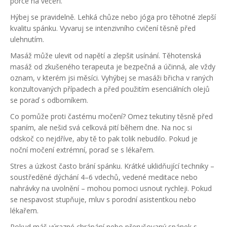
porce na večeři.
Hýbej se pravidelně. Lehká chůze nebo jóga pro těhotné zlepší
kvalitu spánku. Vyvaruj se intenzivního cvičení těsně před
ulehnutím.
Masáž může ulevit od napětí a zlepšit usínání. Těhotenská
masáž od zkušeného terapeuta je bezpečná a účinná, ale vždy
oznam, v kterém jsi měsíci. Vyhýbej se masáži břicha v raných
konzultovaných případech a před použitím esenciálních olejů
se poraď s odborníkem.
Co pomůže proti častému močení? Omez tekutiny těsně před
spaním, ale nešid svá celková pití během dne. Na noc si
odskoč co nejdříve, aby tě to pak tolik nebudilo. Pokud je
noční močení extrémní, poraď se s lékařem.
Stres a úzkost často brání spánku. Krátké uklidňující techniky –
soustředěné dýchání 4–6 vdechů, vedené meditace nebo
nahrávky na uvolnění – mohou pomoci usnout rychleji. Pokud
se nespavost stupňuje, mluv s porodní asistentkou nebo
lékařem.
Pokud máš výrazné chrápání nebo přerušovaný spánek s