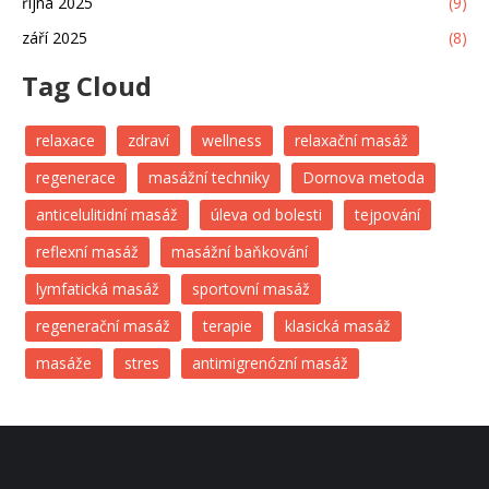
října 2025
(9)
září 2025
(8)
Tag Cloud
relaxace
zdraví
wellness
relaxační masáž
regenerace
masážní techniky
Dornova metoda
anticelulitidní masáž
úleva od bolesti
tejpování
reflexní masáž
masážní baňkování
lymfatická masáž
sportovní masáž
regenerační masáž
terapie
klasická masáž
masáže
stres
antimigrenózní masáž