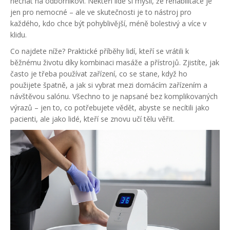
nechat na odborníkovi. Někteří lidé si myslí, že rehabilitace je
jen pro nemocné – ale ve skutečnosti je to nástroj pro
každého, kdo chce být pohyblivější, méně bolestivý a více v
klidu.
Co najdete níže? Praktické příběhy lidí, kteří se vrátili k
běžnému životu díky kombinaci masáže a přístrojů. Zjistíte, jak
často je třeba používat zařízení, co se stane, když ho
použijete špatně, a jak si vybrat mezi domácím zařízením a
návštěvou salónu. Všechno to je napsané bez komplikovaných
výrazů – jen to, co potřebujete vědět, abyste se necítili jako
pacienti, ale jako lidé, kteří se znovu učí tělu věřit.