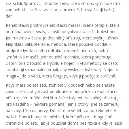
starší lidi. Sportovci, těhotné ženy, lidé s chronickými bolestmi
zad nebo ti, kteří se vrací po zlomenině, ho využívají každý
den.
Rehabilitační přístroj
rehabilitační masáž
,
cílená terapie, která
pomáhá uvolnit svaly, zlepšit pohyblivost a snížit bolest
není
jen rukama – často je doplněný přístroji, které zvyšují účinek.
Například
vakuoterapie
,
metoda, která používá podtlak k
podpoře lymfatického odtoku a zmenšení otoků
, nebo
lymfatická masáž
,
jednoduchá technika, která podporuje
čištění těla z toxinů a zrychluje hojení
. Tyto metody se často
kombinují s manuální terapií, aby výsledek byl trvalý. Nejde o
magii – jde o vědu, která funguje, když ji použijete správně.
Když máte bolest zad, ztuhlost v kloubech nebo se snažíte
zase získat pohyblivost po dlouhém odpočinku, rehabilitační
přístroj vám může ušetřit měsíce trápení. Ne každý přístroj je
pro každého – některé pomáhají jen s otoky, jiné se zaměřují
na svaly, třetí na nervy. Důležité je vědět, co potřebujete. V
našich článcích najdete přehled, které přístroje fungují při
chronické bolesti, jak je používat doma bez rizika a kdy je lepší