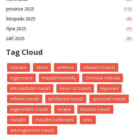
prosince 2025
(10)
listopadu 2025
(8)
října 2025
(9)
září 2025
(8)
Tag Cloud
relaxace
zdraví
wellness
relaxační masáž
regenerace
masážní techniky
Dornova metoda
anticelulitidní masáž
úleva od bolesti
tejpování
reflexní masáž
lymfatická masáž
sportovní masáž
regenerační masáž
terapie
klasická masáž
masáže
masážní baňkování
stres
antimigrenózní masáž