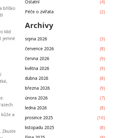
Ostatní
(4)
a bříško
Péče o zvířata
(2)
él
Archivy
o klid
it jemné
srpna 2026
(3)
července 2026
(8)
června 2026
(9)
května 2026
(9)
í
dubna 2026
(8)
tké,
března 2026
(9)
e.
února 2026
(7)
razech.
ledna 2026
(8)
 kůže a
prosince 2025
(10)
listopadu 2025
(8)
. Zkuste
října 2025
(9)
y.