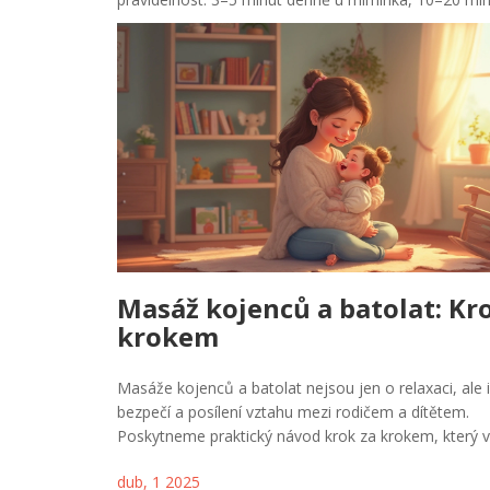
Masáž kojenců a batolat: Kr
krokem
Masáže kojenců a batolat nejsou jen o relaxaci, ale 
bezpečí a posílení vztahu mezi rodičem a dítětem.
Poskytneme praktický návod krok za krokem, který 
provede celým procesem. Navíc se dozvíte zajímavá 
dub, 1 2025
včetně toho, jak masáže mohou pomoci při bolesti b