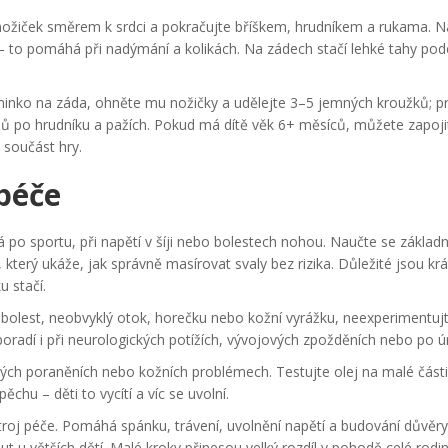
 nožiček směrem k srdci a pokračujte bříškem, hrudníkem a rukama. N
– to pomáhá při nadýmání a kolikách. Na zádech stačí lehké tahy pod
iminko na záda, ohněte mu nožičky a udělejte 3–5 jemných kroužků; pr
ů po hrudníku a pažích. Pokud má dítě věk 6+ měsíců, můžete zapoj
součást hry.
 péče
 po sportu, při napětí v šíji nebo bolestech nohou. Naučte se základn
který ukáže, jak správně masírovat svaly bez rizika. Důležité jsou krá
 stačí.
 bolest, neobvyklý otok, horečku nebo kožní vyrážku, neexperimentujt
poradí i při neurologických potížích, vývojových zpožděních nebo po ú
ých poraněních nebo kožních problémech. Testujte olej na malé části
ěchu – děti to vycítí a víc se uvolní.
roj péče. Pomáhá spánku, trávení, uvolnění napětí a budování důvěry
 u větších dětí. Malé kroky přinesou velký rozdíl v pohodě celé rodin