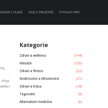
ILIKON Z VLASŮ
OLEJ Z OBLEČENÍ
VYVOLAT PRD
Kategorie
Zdraví a wellness
(144)
Masáže
(126)
roj,
Zdraví a fitness
(22)
Rodičovství a těhotenství
(21)
. Před
pánku i
Zdraví a krása
(18)
Tejpování
(9)
Alternativní medicína
(6)