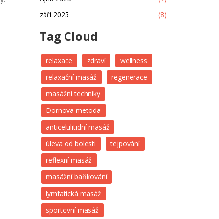
září 2025
(8)
Tag Cloud
relaxace
zdraví
wellness
relaxační masáž
regenerace
masážní techniky
Dornova metoda
anticelulitidní masáž
úleva od bolesti
tejpování
reflexní masáž
masážní baňkování
lymfatická masáž
sportovní masáž