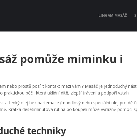
LINGAM MASÁŽ
S
masáž pomůže miminku i
 nebo prostě posílit kontakt mezi vámi? Masáž je jednoduchý nást
 praktickou péči, která uklidní dítě, zlepší trávení a podpoří vztah.
t a tenký olej bez parfemace (mandlový nebo speciální olej pro děti)
delně. Krátká desetiminutová rutina po koupeli může výrazně pomoci s
duché techniky