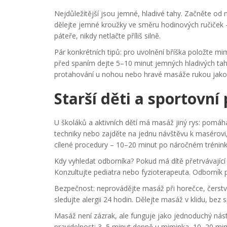
Nejdůležitější jsou jemné, hladivé tahy. Začněte od
dělejte jemné kroužky ve směru hodinových ručiček 
páteře, nikdy netlačte příliš silně.
Pár konkrétních tipů: pro uvolnění bříška položte m
před spaním dejte 5–10 minut jemných hladivých tah
protahování u nohou nebo hravé masáže rukou jako 
Starší děti a sportovní
U školáků a aktivních dětí má masáž jiný rys: pomáhá
techniky nebo zajděte na jednu návštěvu k masérovi, 
cílené procedury – 10–20 minut po náročném tréninku
Kdy vyhledat odborníka? Pokud má dítě přetrvávající
Konzultujte pediatra nebo fyzioterapeuta. Odborník 
Bezpečnost: neprovádějte masáž při horečce, čerstv
sledujte alergii 24 hodin. Dělejte masáž v klidu, bez sp
Masáž není zázrak, ale funguje jako jednoduchý nást
pravidelnost: 3–5 minut denně u miminka, 10–20 minut