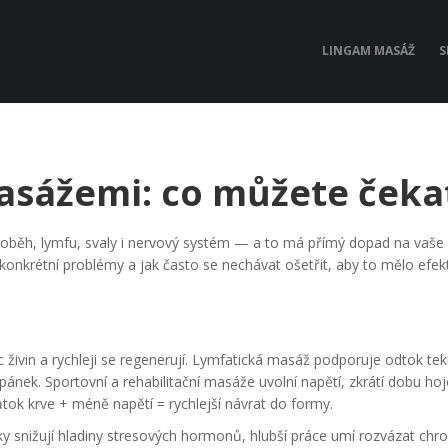
LINGAM MASÁŽ
S
masážemi: co můžete čeka
í oběh, lymfu, svaly i nervový systém — a to má přímý dopad na vaše 
konkrétní problémy a jak často se nechávat ošetřit, aby to mělo efekt
 živin a rychleji se regenerují. Lymfatická masáž podporuje odtok tek
pánek. Sportovní a rehabilitační masáže uvolní napětí, zkrátí dobu hoj
ůtok krve + méně napětí = rychlejší návrat do formy.
y snižují hladiny stresových hormonů, hlubší práce umí rozvázat chro