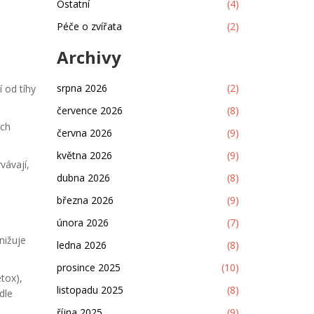
Ostatní
(4)
Péče o zvířata
(2)
Archivy
srpna 2026
(2)
í od tíhy
července 2026
(8)
ých
června 2026
(9)
května 2026
(9)
vávají,
dubna 2026
(8)
března 2026
(9)
.
února 2026
(7)
nižuje
ledna 2026
(8)
prosince 2025
(10)
tox),
listopadu 2025
(8)
dle
října 2025
(9)