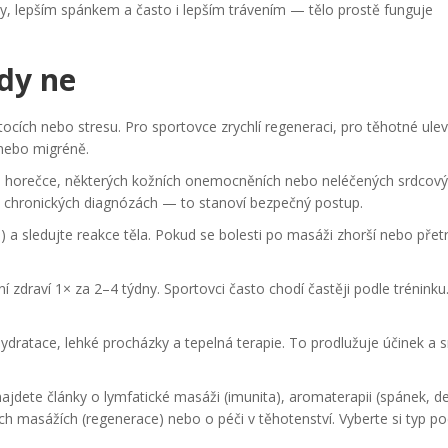
vy, lepším spánkem a často i lepším trávením — tělo prostě funguje
dy ne
tocích nebo stresu. Pro sportovce zrychlí regeneraci, pro těhotné ulev
 nebo migréně.
 horečce, některých kožních onemocněních nebo neléčených srdcov
 a chronických diagnózách — to stanoví bezpečný postup.
) a sledujte reakce těla. Pokud se bolesti po masáži zhorší nebo přetr
 zdraví 1× za 2–4 týdny. Sportovci často chodí častěji podle tréninku
dratace, lehké procházky a tepelná terapie. To prodlužuje účinek a s
jdete články o lymfatické masáži (imunita), aromaterapii (spánek, de
ích masážích (regenerace) nebo o péči v těhotenství. Vyberte si typ po