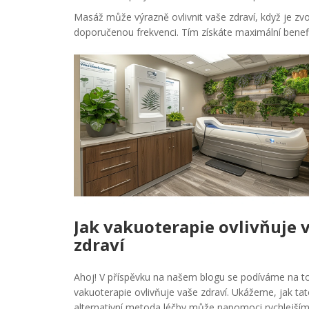
Masáž může výrazně ovlivnit vaše zdraví, když je zv
doporučenou frekvenci. Tím získáte maximální benefi
Jak vakuoterapie ovlivňuje 
zdraví
Ahoj! V příspěvku na našem blogu se podíváme na to
vakuoterapie ovlivňuje vaše zdraví. Ukážeme, jak ta
alternativní metoda léčby může napomoci rychlejší