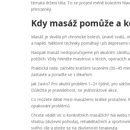
témata držení těla. To se projeví méně bolestmi hla
přirozeněji.
Kdy masáž pomůže a k
Masáž je skvělá při chronické bolesti, únavě svalů, o
a napětí. Některé techniky pomáhají i při depresemi
Naopak masáž nedoporučujeme při akutním zánětu,
potížích. Vždy řekněte masérovi o lécích, operacích
Praktická rada: začněte kratšími sezeními (30–45 min
zastavte a poraďte se s lékařem.
Jak často? Pro akutní problém 1–2× týdně, pro udržení
Důležitá je pravidelnost, ne jednorázové akce.
Co můžete dělat mezi masážemi: krátké protažení, hy
opakování problémů.
Chcete vědět víc o konkrétních masážích? Na webu na
shiatsu (duševní pohoda), rehabilitačních a sportovn
svého cíle a ptejte se na zkušenosti terapeuta.