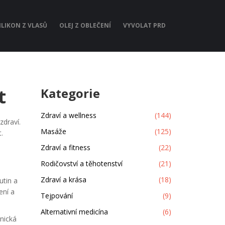
ILIKON Z VLASŮ
OLEJ Z OBLEČENÍ
VYVOLAT PRD
t
Kategorie
Zdraví a wellness
(144)
zdraví.
Masáže
(125)
.
Zdraví a fitness
(22)
Rodičovství a těhotenství
(21)
Zdraví a krása
(18)
utin a
ení a
Tejpování
(9)
Alternativní medicína
(6)
nická