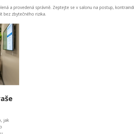
olená a provedená správně. Zeptejte se v salonu na postup, kontraind
t bez zbytečného rizika.
vaše
, jak
to
mu