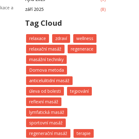
ikace a
září 2025
(8)
Tag Cloud
relaxace
zdraví
wellness
relaxační masáž
regenerace
masážní techniky
Dornova metoda
anticelulitidní masáž
úleva od bolesti
tejpování
reflexní masáž
lymfatická masáž
sportovní masáž
regenerační masáž
terapie