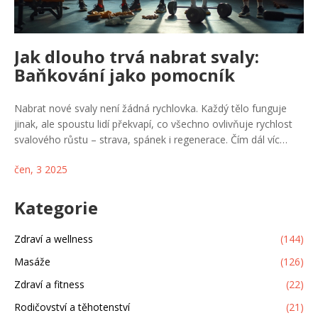
Jak dlouho trvá nabrat svaly:
Baňkování jako pomocník
Nabrat nové svaly není žádná rychlovka. Každý tělo funguje
jinak, ale spoustu lidí překvapí, co všechno ovlivňuje rychlost
svalového růstu – strava, spánek i regenerace. Čím dál víc
sportovců zapojuje do tréninkového plánu masážní baňkování.
čen, 3 2025
Pomůže rychleji regenerovat, předejít zraněním a zlepšit krevní
oběh. Mrkneme se na to, jak dlouho trvá nabrat svaly a jak s
tím baňkování může pomoct.
Kategorie
Zdraví a wellness
(144)
Masáže
(126)
Zdraví a fitness
(22)
Rodičovství a těhotenství
(21)