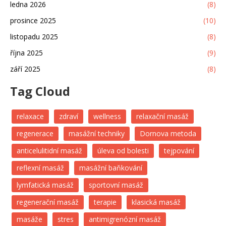
ledna 2026
(8)
prosince 2025
(10)
listopadu 2025
(8)
října 2025
(9)
září 2025
(8)
Tag Cloud
relaxace
zdraví
wellness
relaxační masáž
regenerace
masážní techniky
Dornova metoda
anticelulitidní masáž
úleva od bolesti
tejpování
reflexní masáž
masážní baňkování
lymfatická masáž
sportovní masáž
regenerační masáž
terapie
klasická masáž
masáže
stres
antimigrenózní masáž