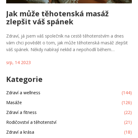
Jak může těhotenská masáž
zlepšit váš spánek
Zdraví, já jsem váš společník na cestě těhotenstvím a dnes
vám chci povědět o tom, jak může těhotenská masáž zlepšit
váš spánek. Někdy nabírají neklid a nepohodlí během
těhotenství na obrátkách a narušují náš spánek, což je pro nás
srp, 14 2023
i pro miminko nepříznivé. Mnohé studie ukázaly, že pravidelné
masáže mohou zvýšit kvalitu našeho spánku tím, že snižují
stres a napětí. Připravil jsem pro vás příspěvek, kde se dozvíte
Kategorie
více o tom, jak může těhotenská masáž pomoci. Už se těším
na vaše reakce a komentáře!
Zdraví a wellness
(144)
Masáže
(126)
Zdraví a fitness
(22)
Rodičovství a těhotenství
(21)
Zdraví a krása
(18)