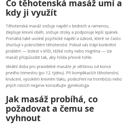
Co těhotenská masáž umí a
kdy ji využít
Těhotenská masáž snižuje napětí v bedrech a ramenou,
zlepšuje krevní oběh, snižuje otoky a podporuje lepší spánek.
Pomáhá také uvolnit psychické napětí a úzkost, které se často
zhoršují v pokročilém těhotenství. Pokud vás trápí konkrétní
problém — bolest v kříži, těžké nohy nebo migréna — lze
masáž přizpůsobit tak, aby řešila přesně tohle.
Ideální doba pro pravidelné masáže je většinou od konce
prvního trimestru (po 12. týdnu). Při komplikacích těhotenství,
krvácení, vysokém krevním tlaku, podezření na trombózu nebo
jiných rizicích nejprve konzultujte gynekologa.
Jak masáž probíhá, co
požadovat a čemu se
vyhnout