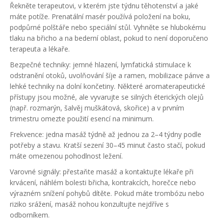
Řekněte terapeutovi, v kterém jste týdnu těhotenství a jaké
máte potíže. Prenatální masér používá položení na boku,
podpůrné polštáře nebo speciální stůl. Vyhněte se hlubokému
tlaku na břicho a na bederní oblast, pokud to není doporučeno
terapeuta a lékaře.
Bezpečné techniky: jemné hlazení, lymfatická stimulace k
odstranění otoků, uvolňování šíje a ramen, mobilizace pánve a
lehké techniky na dolní končetiny. Některé aromaterapeutické
přístupy jsou možné, ale vyvarujte se silných éterických olejů
(např. rozmarýn, šalvěj muškátová, skořice) a v prvním
trimestru omezte použití esencí na minimum.
Frekvence: jedna masáž týdně až jednou za 2–4 týdny podle
potřeby a stavu. Kratší sezení 30–45 minut často stačí, pokud
máte omezenou pohodlnost ležení.
Varovné signály: přestaňte masáž a kontaktujte lékaře při
krvácení, náhlém bolesti břicha, kontrakcích, horečce nebo
výrazném snížení pohybů dítěte. Pokud máte trombózu nebo
riziko srážení, masáž nohou konzultujte nejdříve s
odborníkem.