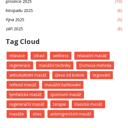
prosince 2025
(10)
listopadu 2025
(8)
října 2025
(9)
září 2025
(8)
Tag Cloud
relaxace
zdraví
wellness
relaxační masáž
regenerace
masážní techniky
Dornova metoda
anticelulitidní masáž
úleva od bolesti
tejpování
reflexní masáž
masážní baňkování
lymfatická masáž
sportovní masáž
regenerační masáž
terapie
klasická masáž
masáže
stres
antimigrenózní masáž