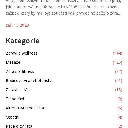
Ahoj, jsem velkým fanouškem masáží a často se mě lidé ptají,
jak dlouho trvá masáž zad. Je to vážně uklidňující a relaxační
zážitek, který by měl být součástí vaší pravidelné péče o zdraví.
Záleží na tom, jakou máte masáž, ale obecně by měla trvat
zář, 10 2023
cca 30-60 minut. Takže pokud jste v běžném dne
zaneprázdněni, může to být fantastický způsob, jak se zbavit
stresu a napětí v těle.
Kategorie
Zdraví a wellness
(144)
Masáže
(126)
Zdraví a fitness
(22)
Rodičovství a těhotenství
(21)
Zdraví a krása
(18)
Tejpování
(9)
Alternativní medicína
(6)
Ostatní
(4)
Péče o zvířata
(2)