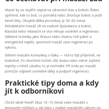
Masér by se nejdřív zeptal na zdravotní stav a bolesti. Řekni
upřímně, kde to bolí, co pomáhá nebo zhoršuje bolest a jestli
bereš léky. Obvyklá délka procedury je 30–60 minut.
Rehabilitační masáž cílí na svalové dysbalance a bolest,
klasická nebo relaxační se více věnuje uvolnění a regeneraci.
Některé techniky jako Breuss nebo shiatsu řeší páteř a
energetická napětí, sportovní masáž zase regeneraci po
výkonu.
Během masáže komunikuj o tlaku — má to být příjemné, ne
bolestivé. Po skončení můžeš cítit únavu nebo mírné zvýšení
teploty v místě zásahu; to je normální. Pít vodu po masáži
pomůže odplavit uvolněné látky a podpoří regeneraci.
Praktické tipy doma a kdy
jít k odborníkovi
Chceš ulevit hned? Zkus 10–15 minut sebe-masáže s
tenisovým míčkem u zdi nebo s malým masážním válcem na