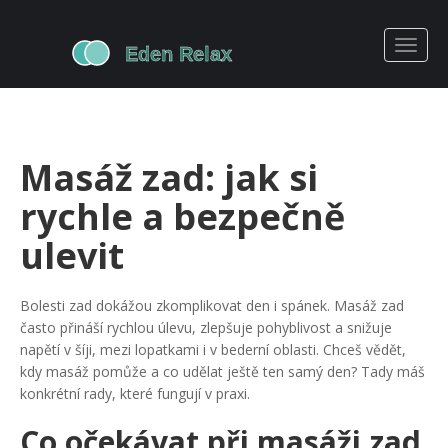
Masáž zad: jak si
rychle a bezpečně
ulevit
Bolesti zad dokážou zkomplikovat den i spánek. Masáž zad
často přináší rychlou úlevu, zlepšuje pohyblivost a snižuje
napětí v šíji, mezi lopatkami i v bederní oblasti. Chceš vědět,
kdy masáž pomůže a co udělat ještě ten samý den? Tady máš
konkrétní rady, které fungují v praxi.
Co očekávat při masáži zad