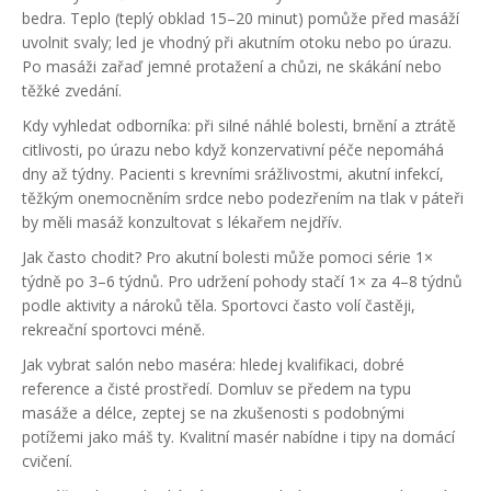
bedra. Teplo (teplý obklad 15–20 minut) pomůže před masáží
uvolnit svaly; led je vhodný při akutním otoku nebo po úrazu.
Po masáži zařaď jemné protažení a chůzi, ne skákání nebo
těžké zvedání.
Kdy vyhledat odborníka: při silné náhlé bolesti, brnění a ztrátě
citlivosti, po úrazu nebo když konzervativní péče nepomáhá
dny až týdny. Pacienti s krevními srážlivostmi, akutní infekcí,
těžkým onemocněním srdce nebo podezřením na tlak v páteři
by měli masáž konzultovat s lékařem nejdřív.
Jak často chodit? Pro akutní bolesti může pomoci série 1×
týdně po 3–6 týdnů. Pro udržení pohody stačí 1× za 4–8 týdnů
podle aktivity a nároků těla. Sportovci často volí častěji,
rekreační sportovci méně.
Jak vybrat salón nebo maséra: hledej kvalifikaci, dobré
reference a čisté prostředí. Domluv se předem na typu
masáže a délce, zeptej se na zkušenosti s podobnými
potížemi jako máš ty. Kvalitní masér nabídne i tipy na domácí
cvičení.