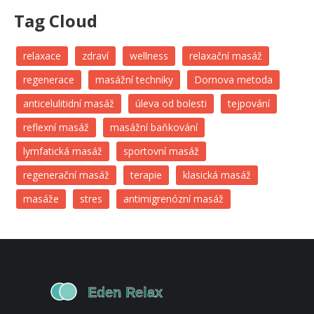
Tag Cloud
relaxace
zdraví
wellness
relaxační masáž
regenerace
masážní techniky
Dornova metoda
anticelulitidní masáž
úleva od bolesti
tejpování
reflexní masáž
masážní baňkování
lymfatická masáž
sportovní masáž
regenerační masáž
terapie
klasická masáž
masáže
stres
antimigrenózní masáž