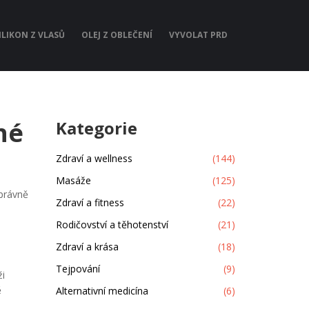
ILIKON Z VLASŮ
OLEJ Z OBLEČENÍ
VYVOLAT PRD
né
Kategorie
Zdraví a wellness
(144)
Masáže
(125)
správně
Zdraví a fitness
(22)
Rodičovství a těhotenství
(21)
Zdraví a krása
(18)
Tejpování
(9)
ži
ě
Alternativní medicína
(6)