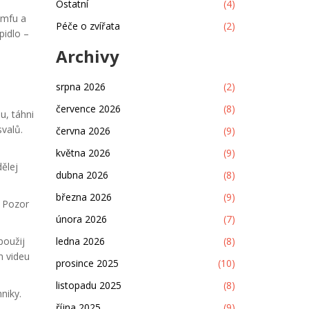
Ostatní
(4)
ymfu a
Péče o zvířata
(2)
pidlo –
Archivy
srpna 2026
(2)
července 2026
(8)
u, táhni
svalů.
června 2026
(9)
května 2026
(9)
dělej
dubna 2026
(8)
března 2026
(9)
. Pozor
února 2026
(7)
použij
ledna 2026
(8)
m videu
prosince 2025
(10)
listopadu 2025
(8)
niky.
října 2025
(9)