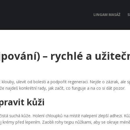
LINGAM MASÁŽ
S
jpování) – rychlé a užiteč
t klouby, ulevit od bolesti a podpořit regeneraci. Nejde o zázrak, ale 
že najdeš konkrétní rady, jak začít, co funguje a na co si dát pozor.
pravit kůži
a čistá suchá kůže. Holení chloupků na místě nalepení zlepší adhezi. Ků
 krémy před lepením. Zaobli rohy tejpu nůžkami, aby se okraje mén