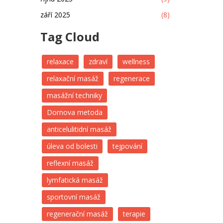
září 2025
(8)
Tag Cloud
relaxace
zdraví
wellness
relaxační masáž
regenerace
masážní techniky
Dornova metoda
anticelulitidní masáž
úleva od bolesti
tejpování
reflexní masáž
lymfatická masáž
sportovní masáž
regenerační masáž
terapie