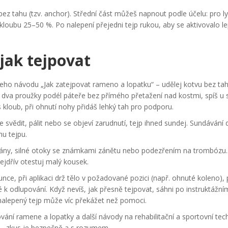
bez tahu (tzv. anchor). Střední část můžeš napnout podle účelu: pro l
loubu 25–50 %. Po nalepení přejedni tejp rukou, aby se aktivovalo le
jak tejpovat
eho návodu „Jak zatejpovat rameno a lopatku“ – udělej kotvu bez tah
žij dva proužky podél páteře bez přímého přetažení nad kostmi, spíš u 
 kloub, při ohnutí nohy přidáš lehký tah pro podporu.
 svědit, pálit nebo se objeví zarudnutí, tejp ihned sundej. Sundávání 
hu tejpu.
 rány, silné otoky se známkami zánětu nebo podezřením na trombózu
nejdřív otestuj malý kousek.
unce, při aplikaci drž tělo v požadované pozici (např. ohnuté koleno), 
 k odlupování. Když nevíš, jak přesně tejpovat, sáhni po instruktážní
nalepený tejp může víc překážet než pomoci.
ání ramene a lopatky a další návody na rehabilitační a sportovní tech
t — zkus je bezpečně a s rozumem.