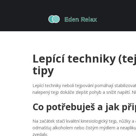
Lepící techniky (te
tipy
Lepící techniky neboli tejpování pomáhají stabilizova
nalepený tejp dokáže zlepšit pohyb a snížit napětí. Ní
Co potřebuješ a jak při
Na začátek stačí kvalitní kinesiologický tejp, nůžky 
odmašťuj alkoholem nebo čistým mýdlem a neaplikuj
zvedaly.