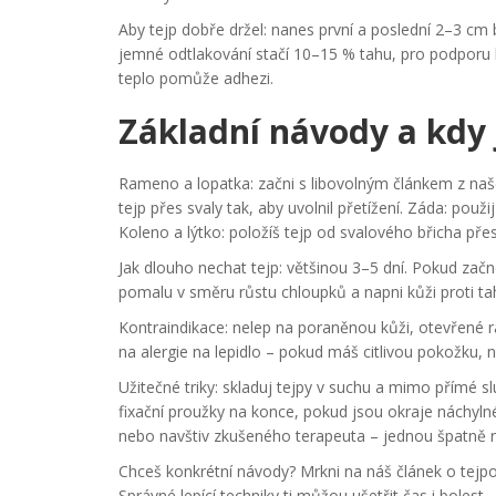
Aby tejp dobře držel: nanes první a poslední 2–3 cm 
jemné odtlakování stačí 10–15 % tahu, pro podporu k
teplo pomůže adhezi.
Základní návody a kdy 
Rameno a lopatka: začni s libovolným článkem z naš
tejp přes svaly tak, aby uvolnil přetížení. Záda: pou
Koleno a lýtko: položíš tejp od svalového břicha přes
Jak dlouho nechat tejp: většinou 3–5 dní. Pokud začne
pomalu v směru růstu chloupků a napni kůži proti ta
Kontraindikace: nelep na poraněnou kůži, otevřené
na alergie na lepidlo – pokud máš citlivou pokožku, 
Užitečné triky: skladuj tejpy v suchu a mimo přímé sl
fixační proužky na konce, pokud jsou okraje náchylné
nebo navštiv zkušeného terapeuta – jednou špatně 
Chceš konkrétní návody? Mrkni na náš článek o tejpov
Správné lepící techniky ti můžou ušetřit čas i boles