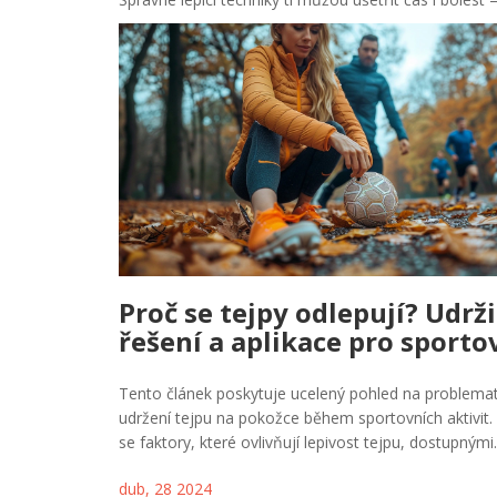
Proč se tejpy odlepují? Udrž
řešení a aplikace pro sporto
Tento článek poskytuje ucelený pohled na problemat
udržení tejpu na pokožce během sportovních aktivit
se faktory, které ovlivňují lepivost tejpu, dostupnými
technikami pro jeho správnou aplikaci a doporučení
dub, 28 2024
udržení tejpu na místě i v náročných podmínkách. Na