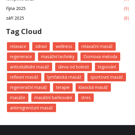
října 2025
(9)
září 2025
(8)
Tag Cloud
relaxace
zdraví
wellness
relaxační masáž
regenerace
masážní techniky
Dornova metoda
anticelulitidní masáž
úleva od bolesti
tejpování
reflexní masáž
lymfatická masáž
sportovní masáž
regenerační masáž
terapie
klasická masáž
masáže
masážní baňkování
stres
antimigrenózní masáž