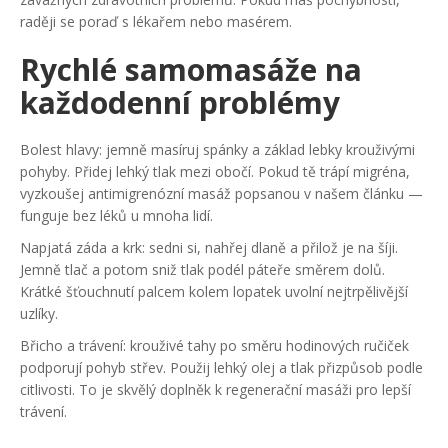
raději se poraď s lékařem nebo masérem.
Rychlé samomasáže na
každodenní problémy
Bolest hlavy: jemně masíruj spánky a základ lebky krouživými
pohyby. Přidej lehký tlak mezi obočí. Pokud tě trápí migréna,
vyzkoušej antimigrenózní masáž popsanou v našem článku —
funguje bez léků u mnoha lidí.
Napjatá záda a krk: sedni si, nahřej dlaně a přilož je na šíji.
Jemně tlač a potom sniž tlak podél páteře směrem dolů.
Krátké šťouchnutí palcem kolem lopatek uvolní nejtrpělivější
uzlíky.
Břicho a trávení: krouživé tahy po směru hodinových ručiček
podporují pohyb střev. Použij lehký olej a tlak přizpůsob podle
citlivosti. To je skvělý doplněk k regenerační masáži pro lepší
trávení.