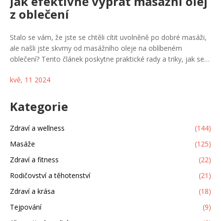
Jak efektivně vyprat masážní olej
z oblečení
Stalo se vám, že jste se chtěli cítit uvolněně po dobré masáži,
ale našli jste skvrny od masážního oleje na oblíbeném
oblečení? Tento článek poskytne praktické rady a triky, jak se
těchto skvrn efektivně zbavit. Dozvíte se, které přísady jsou
kvě, 11 2024
pro tento úkol nejlepší a jaké kroky podniknout, aby vaše
oblečení vypadalo jako nové.
Kategorie
Zdraví a wellness
(144)
Masáže
(125)
Zdraví a fitness
(22)
Rodičovství a těhotenství
(21)
Zdraví a krása
(18)
Tejpování
(9)