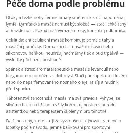
Péče doma podle problému
Otoky a těžké nohy: jemné hmaty směrem k srdci napomáhají
lymfě. Lymfatická masáž nemusí být složitá — stačí lehké tahy
a pravidelnost. Pokud máš výrazné otoky, konzultuj odborníka.
Celulitida: anticelulitidní masáž kombinuje pomalé tahy a
masážní pomůcky. Doma začni s masážní rukavicí nebo
silikonovou baňkou, neudržuj nadměrný tlak a buď trpělivá —
výsledky přicházejí postupně.
Spánek a stres: aromaterapeutická masáž s levandulí nebo
bergamotem pomůže zklidnit mysl. Stačí pár kapek do difuzéru
nebo do neparfémovaného nosného oleje na šíji a hrudník
před spaním.
Těhotenství: těhotenská masáž má svá pravidla. Vyhýbej se
silnému tlaku na břicho a vždy konzultuj postup s porodní
asistentkou nebo terapeutem školeným pro těhotné.
Další postupy, které stojí za vyzkoušení: tejpování ramene a
lopatky podle návodu, jemné baňkování pro sportovní