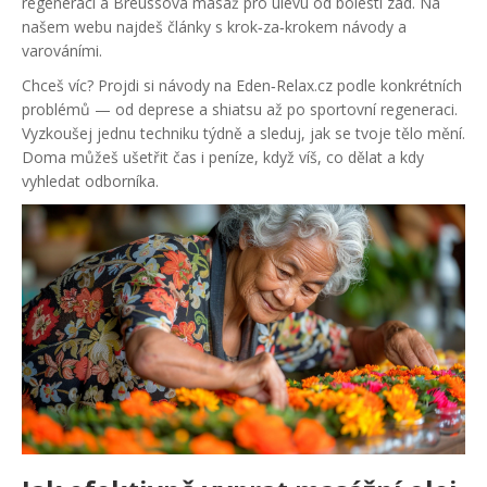
regeneraci a Breussova masáž pro úlevu od bolesti zad. Na
našem webu najdeš články s krok‑za‑krokem návody a
varováními.
Chceš víc? Projdi si návody na Eden‑Relax.cz podle konkrétních
problémů — od deprese a shiatsu až po sportovní regeneraci.
Vyzkoušej jednu techniku týdně a sleduj, jak se tvoje tělo mění.
Doma můžeš ušetřit čas i peníze, když víš, co dělat a kdy
vyhledat odborníka.