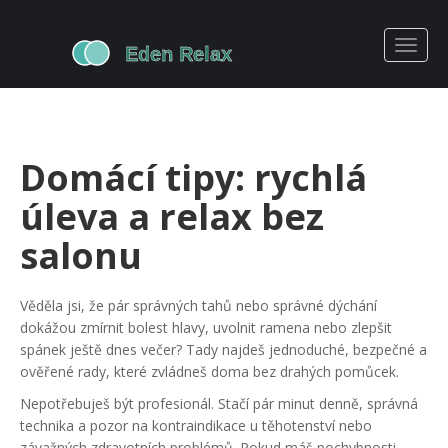
Domácí tipy: rychlá
úleva a relax bez
salonu
Věděla jsi, že pár správných tahů nebo správné dýchání
dokážou zmírnit bolest hlavy, uvolnit ramena nebo zlepšit
spánek ještě dnes večer? Tady najdeš jednoduché, bezpečné a
ověřené rady, které zvládneš doma bez drahých pomůcek.
Nepotřebuješ být profesionál. Stačí pár minut denně, správná
technika a pozor na kontraindikace u těhotenství nebo
závažných zdravotních problémů. Pokud máš pochybnosti,