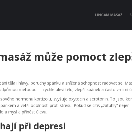
LINGAM MASÁŽ
S
 masáž může pomoct zlep
ání těla i hlavy, poruchy spánku a snížená schopnost radovat se. Ma
odpůrnou metodou — rychle uleví tělu, zlepší spánek a často zmírní ú
esového hormonu kortizolu, zvyšuje oxytocin a serotonin. To jsou kon
pánkem a větší odolností proti stresu. Pokud se cítíš „zatuhlý“ nejen
ělo a mysl a přinést úlevu.
ají při depresi