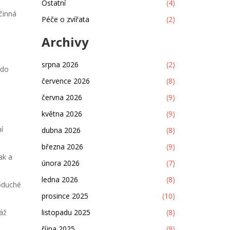
Ostatní
(4)
účinná
Péče o zvířata
(2)
Archivy
srpna 2026
(2)
 do
července 2026
(8)
června 2026
(9)
května 2026
(9)
í
dubna 2026
(8)
března 2026
(9)
ak a
února 2026
(7)
ledna 2026
(8)
noduché
prosince 2025
(10)
áž
listopadu 2025
(8)
října 2025
(9)