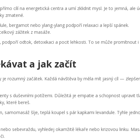
římo cílí na energetická centra a umí zklidnit mysl. Je to jemná, ale 
nky zmatené.
ule, bergamot nebo ylang-ylang podpoří relaxaci a lepší spánek.
 celkový zážitek z masáže.
, podpoří odtok, detoxikaci a pocit lehkosti. To se může promítnout i
kávat a jak začít
 je rozumný začátek. Každá návštěva by měla mít jasný cíl — zlepšen
ienty s duševními potížemi. Důležitá je empatie a schopnost upravit tl
ky, které bereš.
, samomasáž šíje, teplá koupel s pár kapkami levandule. Tyhle jed
ebo sebevraždu, vyhledej okamžitě lékaře nebo krizovou linku. Mas
či.