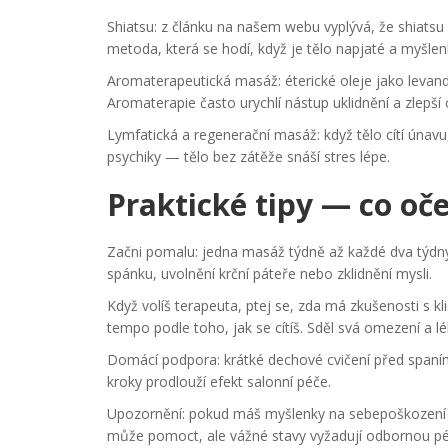
Shiatsu: z článku na našem webu vyplývá, že shiatsu p
metoda, která se hodí, když je tělo napjaté a myšle
Aromaterapeutická masáž: éterické oleje jako levand
Aromaterapie často urychlí nástup uklidnění a zlepší
Lymfatická a regenerační masáž: když tělo cítí únavu
psychiky — tělo bez zátěže snáší stres lépe.
Praktické tipy — co oče
Začni pomalu: jedna masáž týdně až každé dva týdny
spánku, uvolnění krční páteře nebo zklidnění mysli.
Když volíš terapeuta, ptej se, zda má zkušenosti s kl
tempo podle toho, jak se cítíš. Sděl svá omezení a lé
Domácí podpora: krátké dechové cvičení před spaním
kroky prodlouží efekt salonní péče.
Upozornění: pokud máš myšlenky na sebepoškození n
může pomoct, ale vážné stavy vyžadují odbornou pé