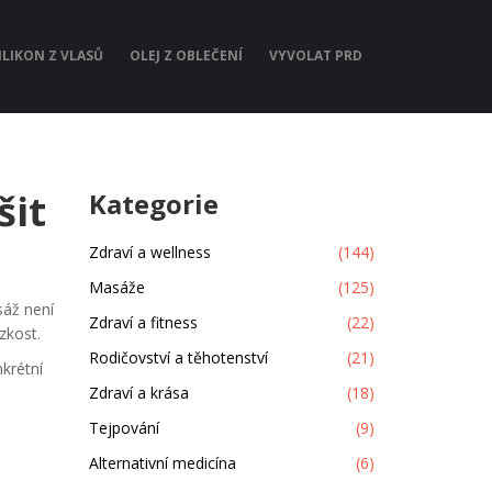
ILIKON Z VLASŮ
OLEJ Z OBLEČENÍ
VYVOLAT PRD
šit
Kategorie
Zdraví a wellness
(144)
Masáže
(125)
sáž není
Zdraví a fitness
(22)
zkost.
Rodičovství a těhotenství
(21)
krétní
Zdraví a krása
(18)
Tejpování
(9)
Alternativní medicína
(6)