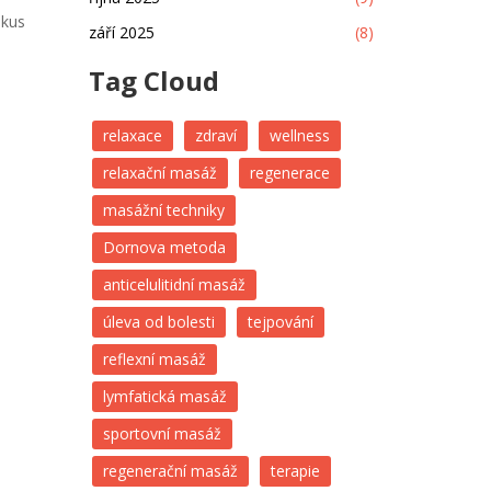
Zkus
září 2025
(8)
Tag Cloud
relaxace
zdraví
wellness
relaxační masáž
regenerace
masážní techniky
Dornova metoda
anticelulitidní masáž
úleva od bolesti
tejpování
reflexní masáž
lymfatická masáž
sportovní masáž
regenerační masáž
terapie