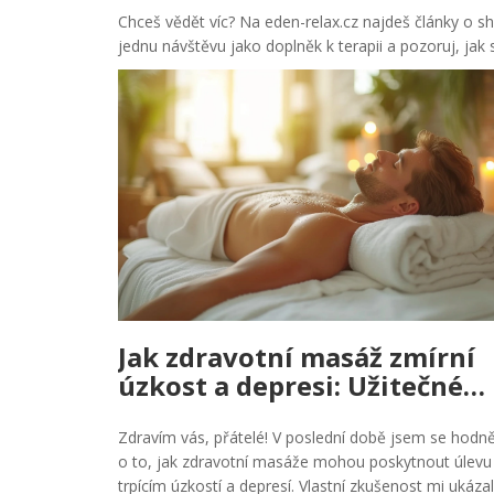
Chceš vědět víc? Na eden-relax.cz najdeš články o shi
jednu návštěvu jako doplněk k terapii a pozoruj, jak
Jak zdravotní masáž zmírní
úzkost a depresi: Užitečné
techniky a tipy
Zdravím vás, přátelé! V poslední době jsem se hodně
o to, jak zdravotní masáže mohou poskytnout úlevu
trpícím úzkostí a depresí. Vlastní zkušenost mi ukázal