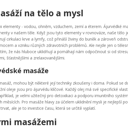
sáží na tělo a mysl
dními elementy - vodou, ohněm, vzduchem, zemí a éterem. Ájurvédké m
ementy v našem těle. Když jsou tyto elementy v rovnováze, naše tělo je
 cirkulaci krve a lymfy, což přináší živiny do buněk a zároveň odstr
nemocem a vzniku různých zdravotních problémů. Ale nejde jen o těles
tím, že nás hluboce uklidňují a pomáhají nám odpočinout si od stres
mi, šťastnějšími a zrelaxovanějšími.
rvédské masáže
 masáž, mohou být některé její techniky zkoušeny i doma. Pokud se d
ní oleje jsou pro ájurvédu klíčové. Každý olej má své specifické vlast
říklad, je velmi užitečný pro detoxikaci a podporu imunitního systém
ch měsících. Pro masáže hlavy za účelem uklidnění mysli je nejlepší po
vat, ale je to investice času, která se určitě vyplatí.
kými masážemi