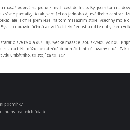
kou masáž poprvé na jedné z mých cest do Indie. Byl jsem tam na dov
na krásné památky. A tak jsem šel do jednoho ájurvédkého centra v M
 čekat, ale jakmile jsem ležel na tom masážním stole, všechny moje 
í. Byla to opravdu účinná a uvolňující zkušenost a od té doby jsem ve
 starat o své tělo a duši, ájurvédké masáže jsou skvělou volbou. Přip
 relaxací. Nemůžu dostatečně doporučit tento úchvatný rituál. Tak c
avdu unikátního, to stojí za to, že?
ní podmínky
ochrany osobních údajů