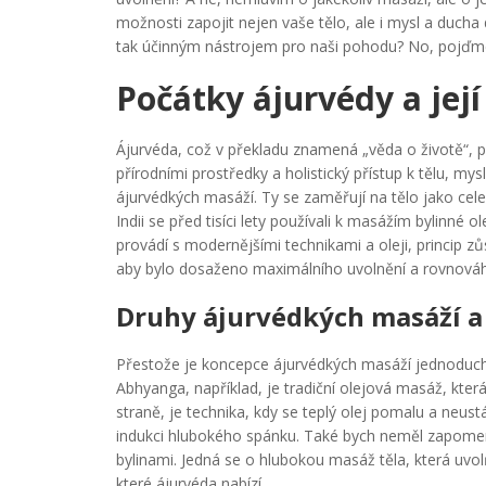
možnosti zapojit nejen vaše tělo, ale i mysl a ducha 
tak účinným nástrojem pro naši pohodu? No, pojďme 
Počátky ájurvédy a její
Ájurvéda, což v překladu znamená „věda o životě“, po
přírodními prostředky a holistický přístup k tělu, mys
ájurvédkých masáží. Ty se zaměřují na tělo jako ce
Indii se před tisíci lety používali k masážím bylinné o
provádí s modernějšími technikami a oleji, princip zůs
aby bylo dosaženo maximálního uvolnění a rovnováh
Druhy ájurvédkých masáží a 
Přestože je koncepce ájurvédkých masáží jednoduchá,
Abhyanga, například, je tradiční olejová masáž, kter
straně, je technika, kdy se teplý olej pomalu a neustál
indukci hlubokého spánku. Také bych neměl zapomen
bylinami. Jedná se o hlubokou masáž těla, která uvol
které ájurvéda nabízí.