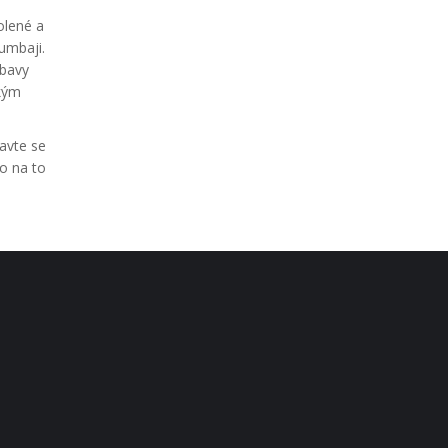
olené a
umbaji.
obavy
lkým
ravte se
o na to