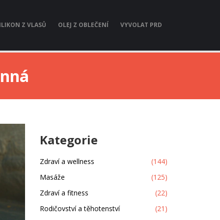
ILIKON Z VLASŮ
OLEJ Z OBLEČENÍ
VYVOLAT PRD
inná
Kategorie
Zdraví a wellness
(144)
Masáže
(125)
Zdraví a fitness
(22)
Rodičovství a těhotenství
(21)