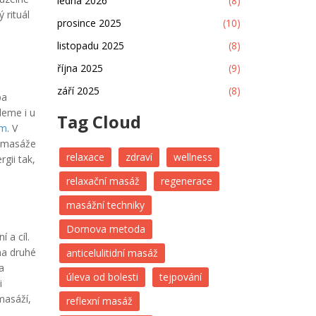
ledna 2026
(8)
 rituál
prosince 2025
(10)
listopadu 2025
(8)
října 2025
(9)
září 2025
(8)
ba
deme i u
Tag Cloud
ím
. V
es masáže
relaxace
zdraví
wellness
gii tak,
relaxační masáž
regenerace
masážní techniky
Dornova metoda
 a cíl.
na druhé
anticelulitidní masáž
a
úleva od bolesti
tejpování
i
masáží,
reflexní masáž