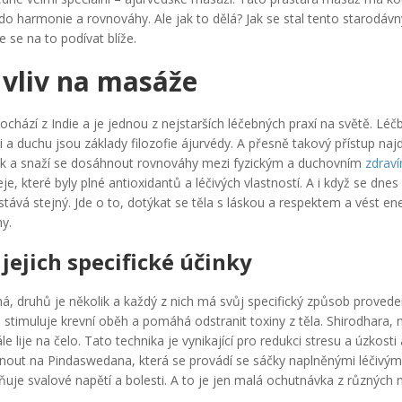
do harmonie a rovnováhy. Ale jak to dělá? Jak se stal tento starodávný
se na to podívat blíže.
 vliv na masáže
chází z Indie a je jednou z nejstarších léčebných praxí na světě. Léč
li a duchu jsou základy filozofie ájurvédy. A přesně takový přístup naj
lek a snaží se dosáhnout rovnováhy mezi fyzickým a duchovním
zdrav
leje, které byly plné antioxidantů a léčivých vlastností. A i když se dn
tává stejný. Jde o to, dotýkat se těla s láskou a respektem a vést ener
y.
jejich specifické účinky
 druhů je několik a každý z nich má svůj specifický způsob provedení
á stimuluje krevní oběh a pomáhá odstranit toxiny z těla. Shirodhara, 
e lije na čelo. Tato technika je vynikající pro redukci stresu a úzkosti 
out na Pindaswedana, která se provádí se sáčky naplněnými léčivým
ňuje svalové napětí a bolesti. A to je jen malá ochutnávka z různých 