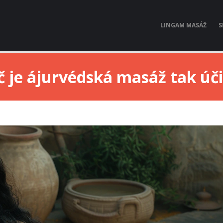
LINGAM MASÁŽ
S
č je ájurvédská masáž tak úč