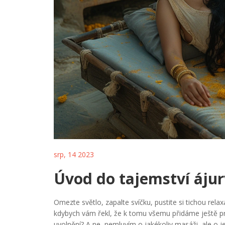
srp, 14 2023
Úvod do tajemství ájur
Omezte světlo, zapalte svíčku, pustite si tichou rela
kdybych vám řekl, že k tomu všemu přidáme ještě pr
uvolnění? A ne, nemluvím o jakékoliv masáži, ale o 