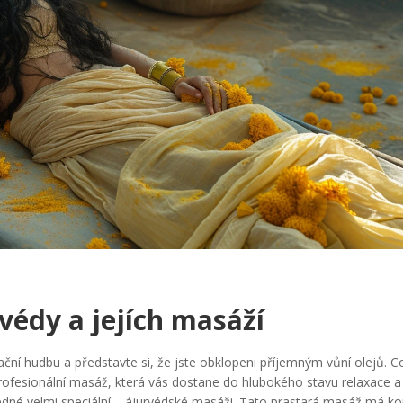
védy a jejích masáží
xační hudbu a představte si, že jste obklopeni příjemným vůní olejů. C
ofesionální masáž, která vás dostane do hlubokého stavu relaxace a
jedné velmi speciální – ájurvédské masáži. Tato prastará masáž má k