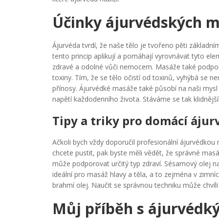
Účinky ájurvédských ma
Ájurvéda tvrdí, že naše tělo je tvořeno pěti zákla
tento princip aplikují a pomáhají vyrovnávat tyto el
zdravé a odolné vůči nemocem. Masáže také podporují
toxiny. Tím, že se tělo očistí od toxinů, vyhýbá se 
přínosy. Ájurvédké masáže také působí na naši mysl 
napětí každodenního života. Stáváme se tak klidnější
Tipy a triky pro domácí áju
Ačkoli bych vždy doporučil profesionální ájurvédkou
chcete pustit, pak byste měli vědět, že správné masáž
může podporovat určitý typ zdraví. Sésamový olej nap
ideální pro masáž hlavy a těla, a to zejména v zimní
brahmí olej. Naučit se správnou techniku může chvíli tr
Můj příběh s ájurvéd