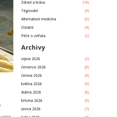
Zdraví a krása
(18)
Tejpování
(9)
Alternativní medicína
(6)
Ostatní
(4)
Péče o zvířata
(2)
Archivy
srpna 2026
(2)
července 2026
(8)
června 2026
(9)
května 2026
(9)
dubna 2026
(8)
března 2026
(9)
o
února 2026
(7)
ouzelné