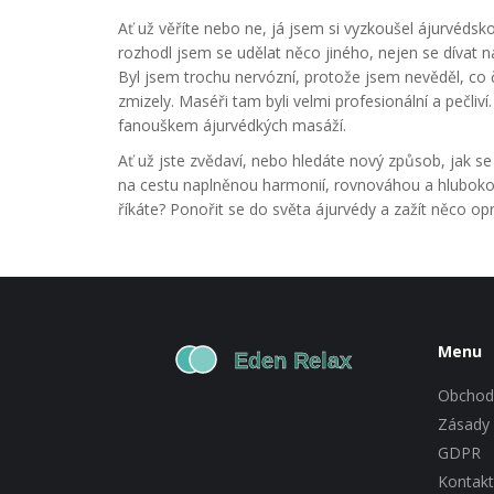
Ať už věříte nebo ne, já jsem si vyzkoušel ájurvéds
rozhodl jsem se udělat něco jiného, nejen se dívat 
Byl jsem trochu nervózní, protože jsem nevěděl, co
zmizely. Maséři tam byli velmi profesionální a pečliv
fanouškem ájurvédkých masáží.
Ať už jste zvědaví, nebo hledáte nový způsob, jak se
na cestu naplněnou harmonií, rovnováhou a hlubokou
říkáte? Ponořit se do světa ájurvédy a zažít něco opr
Menu
Obchod
Zásady 
GDPR
Kontakt