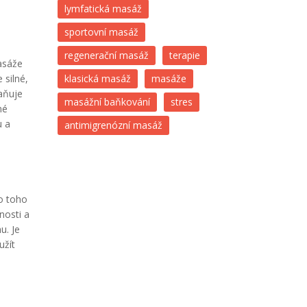
lymfatická masáž
sportovní masáž
regenerační masáž
terapie
asáže
 silné,
klasická masáž
masáže
aňuje
masážní baňkování
stres
né
u a
antimigrenózní masáž
o toho
nosti a
u. Je
užít