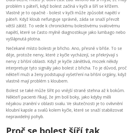
problém s páteří, když bolest začíná v kyčli a šíří se křížem.
Vlastně je to opačně - bolest v kyčli může způsobit napětí v
páteři. Když kloub nefunguje správně, záda se snaží převzít
větší zátěž. To vede k chronickému bolestivému svalovému
napětí, které se často mylně diagnostikuje jako lumbago nebo
vyšlápnutá plotna.
Nečekané místo bolesti je břicho. Ano, přesně v břiše. To se
děje, protože nervy, které z kyčle vycházejí, se překrývají s
nervy z břišní oblasti. Když je kyčle zánětlivá, mozek někdy
interpretuje tyto signály jako bolest z břicha. To je důvod, proč
někteří muži a ženy podstupují vyšetření na břišní orgány, když
vlastně mají problém s kloubem.
Bolest se také může šířit po vnější straně stehna až k bokům.
Někteří pacienti říkají, že jim bolí boky, jako kdyby měli
nějakou zranění v oblasti svalu. Ve skutečnosti je to ovlivnění
kloubní kapsle a svalů kolem kyčle, které se snaží stabilizovat
nepravidelný pohyb.
Proč se bolest šíří tak