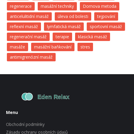
regenerace
masážní techniky
Dornova metoda
anticelulitidní masáž
úleva od bolesti
tejpování
reflexní masáž
lymfatická masáž
sportovní masáž
regenerační masáž
terapie
klasická masáž
masáže
masážní baňkování
stres
antimigrenózní masáž
Menu
Obchodní podmínky
Zásady ochrany osobních údajů