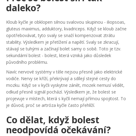
daleko?
Kloub kyčle je obklopen silnou svalovou skupinou - iliopsoas,
gluteus maximus, adduktory, kvadriceps. Když se kloub začne
opotřebovávat, tyto svaly se snaží kompenzovat ztrátu
stability. Výsledkem je přetížení a napětí. Svaly se zkracují,
stávají se tuhými a začínají bolet samy o sobě. Toto je tzv.
sekundární bolest - bolest, která vzniká jako důsledek
původního problému.
Navíc nervové systémy v těle nejsou přesně jako elektrické
vodiče. Nervy se kříží, překrývají a sdílejí stejné cesty do
mozku. Když se v kyčli vyskytne zánět, mozek nemusí vědět,
odkud přesně signál pochází. Výsledkem je, že bolest se
projevuje v místech, která s kyčlí nemají přímou spojitost. To
je důvod, proč se artróza kyčle často přehlíží.
Co dělat, když bolest
neodpovídá očekávání?