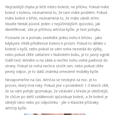
Nejčastější chyba je léčit místo bolesti, ne příčinu. Pokud máte
bolest v kolenu, neznamená to, že tam máte problém. Pokud
máte bolest v břiše, neznamená to, že máte zánět střev.
Musíte hledat původ. Jeden z nejúčinnějších způsobů, jak
identifikovat, zda je příčinou artróza kyčle, je test pohybu.
Postavte se a pomalu zvedněte jednu nohu k břichu - jako
kdybyste chtěli přitáhnout koleno k prsům. Pokud to děláte s
bolestí v kyčli, nebo pokud se vám noha nezvedá do výšky,
nebo pokud cítíte zatlačení v hlubokém boku, je to jasný signál.
Další test: lehněte si na záda a nechte nohu volně padnout do
strany. Pokud se noha nechce otočit ven, nebo pokud cítíte
pevný odpor, je to další známka omezené mobility kyčle.
Nezapomeňte na čas. Artróza se neobjeví za noc. Je to
proces, který trvá roky. Pokud jste v posledních 1-3 letech cítili,
že se vám pohyb zpomaluje, že vstávání z křesla je obtížnější,
že chůze po delší vzdálenosti způsobuje bolest, a že bolest je
silnější ráno nebo po odpočinku - jde o klasické příznaky
artrózy kyčle.