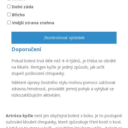
Dolní záda
Břicho
Vnější strana stehna
Zkontrolovat výsledek
Doporučení
Pokud bolest trvá déle než 4–6 týdnů, je třeba se obrátit
na lékaře. Rentgen kyčle je jediný způsob, jak určit
stupeň poškození chrupavky.
Některé úpravy životního stylu mohou pomoci: udržovat
zdravou hmotnost, provádět jemný pohyb a vyhýbat se
nízkozatěžujícím aktivitám.
Artróza kyčle
není jen obyčejná bolest v boku. Je to postupné
zužování kloubní chrupavky, které způsobuje tření kostí o kost.