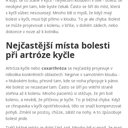
A když se to stane v kyčli - největším kloubem v těle - bolest se
neobjeví jen tam, kde byste čekali. Často se šíří do míst, která
s kyčlí vůbec nesouvisejí. Mnoho lidí si myslí, že když mají
bolest v kyčli, musí být přímo v kloubu. To je ale chyba. Bolest
se může projevovat v kolenu, v břiše, v dolním zádech, nebo
dokonce v noze až k kotníku.
Nejčastější místa bolesti
při artróze kyčle
Artróza kyčle nebo
coxarthróza
se nejčastěji projevuje v
několika konkrétních oblastech. Nejprve v samotném kloubu -
v hlubokém boku, přesně tam, kde se noha připojuje k pánvi.
Ale bolest se nezastaví tam. Často se šíří po vnitřní straně
stehna až k kolenu. Mnoho pacientů si stěžuje, že jim bolí
koleno, a nevědí, že příčinou je kyčle. To je běžná chyba. Když
se chrupavka v kyčli opotřebovává, tělo se snaží kompenzovat
pohyb. Změní se postoj, chůze, zátěž na nohy. A to způsobuje
bolest jinde.
Další běžné místo je dolní část zad. Mnoho lidí si myslí, že mají