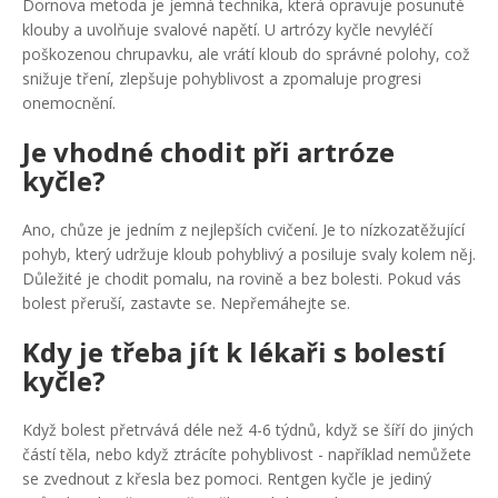
Dornova metoda je jemná technika, která opravuje posunuté
klouby a uvolňuje svalové napětí. U artrózy kyčle nevyléčí
poškozenou chrupavku, ale vrátí kloub do správné polohy, což
snižuje tření, zlepšuje pohyblivost a zpomaluje progresi
onemocnění.
Je vhodné chodit při artróze
kyčle?
Ano, chůze je jedním z nejlepších cvičení. Je to nízkozatěžující
pohyb, který udržuje kloub pohyblivý a posiluje svaly kolem něj.
Důležité je chodit pomalu, na rovině a bez bolesti. Pokud vás
bolest přeruší, zastavte se. Nepřemáhejte se.
Kdy je třeba jít k lékaři s bolestí
kyčle?
Když bolest přetrvává déle než 4-6 týdnů, když se šíří do jiných
částí těla, nebo když ztrácíte pohyblivost - například nemůžete
se zvednout z křesla bez pomoci. Rentgen kyčle je jediný