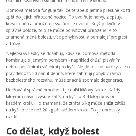
okolních svalových skupinách a snížit tření v kloubu.
Dornova metoda funguje tak, že terapeut jemně přesune kosti
zpět do jejich přirozené pozice. To uvolňuje nervy, zlepšuje
krevní oběh a umožňuje svalům se uvolnit. Když je kyčle v
správné poloze, tělo se může pohybovat přirozeně. A to
znamená méně bolesti, více pohyblivosti a pomalejší progresi
artrózy.
Nejlepší výsledky se dosahují, když se Dornova metoda
kombinuje s jemným pohybem - například chůzí, plaváním
nebo speciálními cvičeními pro kyčli. Nejde o silné nároky, ale o
pravidelnost. 20 minut denně, které zahrnují pohyb v rámci
bezbolestného rozsahu, může značně zpomalit degeneraci.
Udržování správné hmotnosti je další klíčový faktor. Každý
kilogram navíc zvyšuje zátěž na kyčli o 3-4 kilogramy při
každém kroku. To znamená, že ztráta 5 kg může snížit zátěž
na kyčli o více než 20 kg při každém kroku. To je obrovský
rozdíl.
Co dělat, když bolest