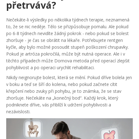
přetrvává?
Nečekáte-li výsledky po několika týdnech terapie, neznamená
to, že se nic neděje. Tělo se přizpůsobuje pomalu. Ale pokud
po 6-8 týdnech nevidíte žádný pokrok - nebo pokud se bolest
zhoršuje - je čas se obrátit na lékaře. Potřebujete rentgen
kyčle, aby bylo možné posoudit stupeň poškození chrupavky.
Pokud je artróza pokročilá, může být nutná operace. Ale i v
těchto případech může Dornova metoda před operací zlepšit
pohyblivost a po operaci urychlit rehabilitaci.
Nikdy neignorujte bolest, která se mění. Pokud dříve bolela jen
v boku a teď se šíří do kolena, nebo pokud začnete cítit
křepčení nebo zvuky při pohybu, je to známka, že se stav
zhoršuje. Nečekáte na „konečný bod“. Každý krok, který
podniknete dříve, vás přiblíží k udržení pohyblivosti a
nezávislosti.