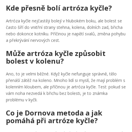
Kde přesně bolí artróza kyčle?
Artróza kyčle nejčastěji bolejí v hlubokém boku, ale bolest se
často šíří do vnitřní strany stehna, kolena, dolních zad, břicha
nebo dokonce kotníku. Příčinou je napětí svalů, změna pohybu
a překrývání nervových cest.
Může artróza kyčle způsobit
bolest v kolenu?
Ano, to je velmi běžné. Když kyčle nefunguje správně, tělo
přenáší zátěž na koleno. Mnoho lidí si myslí, že mají problém s
kolenním kloubem, ale příčinou je artróza kyčle. Test: pokud se
vám noha nezvedá k břichu bez bolesti, je to známka
problému v kyčli.
Co je Dornova metoda a jak
pomáhá při artróze kyčle?