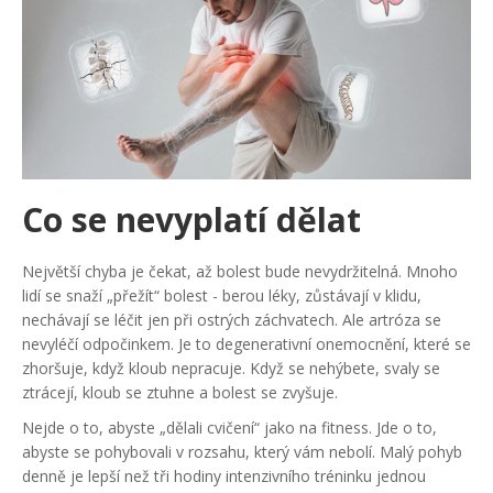
Co se nevyplatí dělat
Největší chyba je čekat, až bolest bude nevydržitelná. Mnoho
lidí se snaží „přežít“ bolest - berou léky, zůstávají v klidu,
nechávají se léčit jen při ostrých záchvatech. Ale artróza se
nevyléčí odpočinkem. Je to degenerativní onemocnění, které se
zhoršuje, když kloub nepracuje. Když se nehýbete, svaly se
ztrácejí, kloub se ztuhne a bolest se zvyšuje.
Nejde o to, abyste „dělali cvičení“ jako na fitness. Jde o to,
abyste se pohybovali v rozsahu, který vám nebolí. Malý pohyb
denně je lepší než tři hodiny intenzivního tréninku jednou