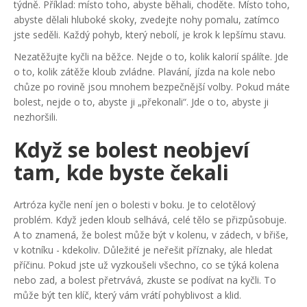
týdně. Příklad: místo toho, abyste běhali, choděte. Místo toho,
abyste dělali hluboké skoky, zvedejte nohy pomalu, zatímco
jste seděli. Každý pohyb, který nebolí, je krok k lepšímu stavu.
Nezatěžujte kyčli na běžce. Nejde o to, kolik kalorií spálíte. Jde
o to, kolik zátěže kloub zvládne. Plavání, jízda na kole nebo
chůze po rovině jsou mnohem bezpečnější volby. Pokud máte
bolest, nejde o to, abyste ji „překonali“. Jde o to, abyste ji
nezhoršili.
Když se bolest neobjeví
tam, kde byste čekali
Artróza kyčle není jen o bolesti v boku. Je to celotělový
problém. Když jeden kloub selhává, celé tělo se přizpůsobuje.
A to znamená, že bolest může být v kolenu, v zádech, v břiše,
v kotníku - kdekoliv. Důležité je neřešit příznaky, ale hledat
příčinu. Pokud jste už vyzkoušeli všechno, co se týká kolena
nebo zad, a bolest přetrvává, zkuste se podívat na kyčli. To
může být ten klíč, který vám vrátí pohyblivost a klid.