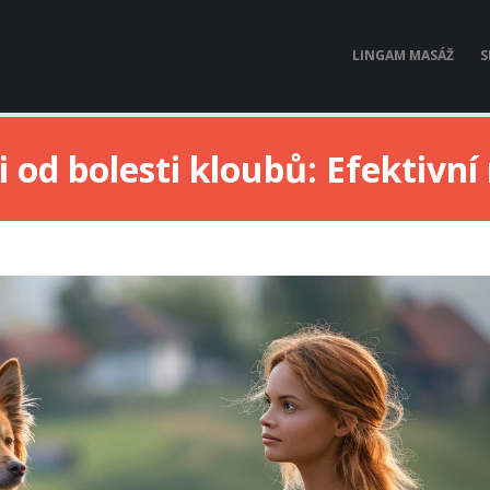
LINGAM MASÁŽ
S
i od bolesti kloubů: Efektivn