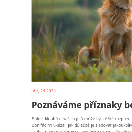
bře, 24 2024
Poznáváme příznaky bo
Bolest kloubů u našich psů může být těžké rozpoznat
Bonifác mi ukázal, jak důležité je sledovat jakoukol
skákat nebo problémy se zvedáním ukazují, že něco 