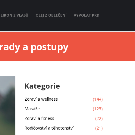
ILIKON Z VLASŮ
OLEJ Z OBLEČENÍ
VYVOLAT PRD
í rady a postupy
Kategorie
Zdraví a wellness
(144)
Masáže
(125)
Zdraví a fitness
(22)
Rodičovství a těhotenství
(21)