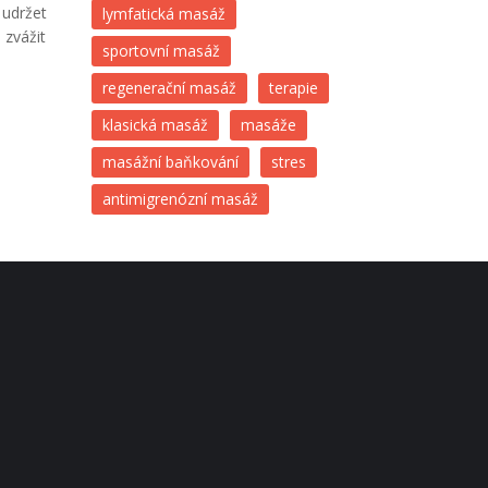
 udržet
lymfatická masáž
 zvážit
sportovní masáž
regenerační masáž
terapie
klasická masáž
masáže
masážní baňkování
stres
antimigrenózní masáž