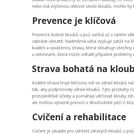
nebo má zvýšenou citlivost okolo kloubů, mohlo by
Prevence je klíčová
Prevence bolesti kloubů u psů začíná už v raném věku.
zabránit obezitě. Nadměrná váha zvyšuje zátěž na klo
kvalitní a vyváženou stravu, která obsahuje všechny 
u veterináře, která může odhalit případné problémy d
Strava bohatá na kloub
Kvalitní strava hraje klíčovou roli ve zdraví kloubů n
tak, aby podporovaly zdraví kloubů. Tyto produkty č
protizánětlivé účinky a pomáhají udržovat klouby zdr
ale mohou výrazně pomoci v dlouhodobé péči o kloub
Cvičení a rehabilitace
Cvičení je zásadní pro udržení zdravých kloubů u psů.