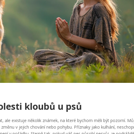
lesti kloubů u psů
, ale existuje několik známek, na které bychom měli být pozorní. Mů
iv změnu v jejich chování nebo pohybu. Příznaky jako kulhání, nescho
není v pořádku. Stejně tak, pokud váš pes působí nesvůj, je podrážd