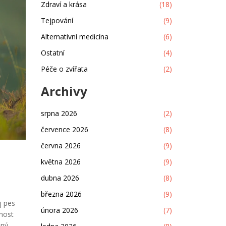
Zdraví a krása
(18)
Tejpování
(9)
Alternativní medicína
(6)
Ostatní
(4)
Péče o zvířata
(2)
Archivy
srpna 2026
(2)
července 2026
(8)
června 2026
(9)
května 2026
(9)
dubna 2026
(8)
března 2026
(9)
j pes
února 2026
(7)
pnost
ěný