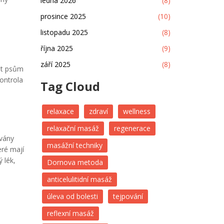
ledna 2026
(8)
prosince 2025
(10)
listopadu 2025
(8)
října 2025
(9)
září 2025
(8)
tit psům
kontrola
Tag Cloud
relaxace
zdraví
wellness
relaxační masáž
regenerace
ovány
masážní techniky
eré mají
 lék,
Dornova metoda
anticelulitidní masáž
úleva od bolesti
tejpování
reflexní masáž