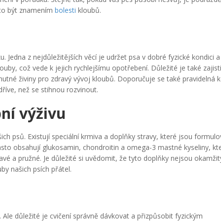
 to být znamením
bolesti
kloubů.
 Jedna z nejdůležitějších věcí je udržet psa v dobré fyzické kondici a
uby, což vede k jejich rychlejšímu opotřebení. Důležité je také zajis
nutné živiny pro zdravý vývoj kloubů. Doporučuje se také pravidelná 
říve, než se stihnou rozvinout.
ní výživu
ašich psů. Existují speciální krmiva a doplňky stravy, které jsou formul
asto obsahují glukosamin, chondroitin a omega-3 mastné kyseliny, kt
avé a pružné. Je důležité si uvědomit, že tyto doplňky nejsou okamžitý
y našich psích přátel.
 Ale důležité je cvičení správně dávkovat a přizpůsobit fyzickým