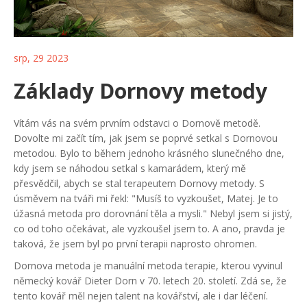
srp, 29 2023
Základy Dornovy metody
Vítám vás na svém prvním odstavci o Dornově metodě.
Dovolte mi začít tím, jak jsem se poprvé setkal s Dornovou
metodou. Bylo to během jednoho krásného slunečného dne,
kdy jsem se náhodou setkal s kamarádem, který mě
přesvědčil, abych se stal terapeutem Dornovy metody. S
úsměvem na tváři mi řekl: "Musíš to vyzkoušet, Matej. Je to
úžasná metoda pro dorovnání těla a mysli." Nebyl jsem si jistý,
co od toho očekávat, ale vyzkoušel jsem to. A ano, pravda je
taková, že jsem byl po první terapii naprosto ohromen.
Dornova metoda je manuální metoda terapie, kterou vyvinul
německý kovář Dieter Dorn v 70. letech 20. století. Zdá se, že
tento kovář měl nejen talent na kovářství, ale i dar léčení.