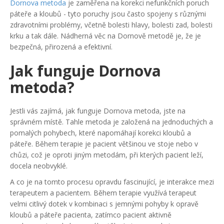
Dornova metoda
je zaměřena na korekci nefunkčních poruch
páteře a kloubů - tyto poruchy jsou často spojeny s různými
zdravotními problémy, včetně bolesti hlavy, bolesti zad, bolesti
krku a tak dále. Nádherná věc na Dornově metodě je, že je
bezpečná, přirozená a efektivní.
Jak funguje Dornova
metoda?
Jestli vás zajímá, jak funguje Dornova metoda, jste na
správném místě. Tahle metoda je založená na jednoduchých a
pomalých pohybech, které napomáhají korekci kloubů a
páteře. Během terapie je pacient většinou ve stoje nebo v
chůzi, což je oproti jiným metodám, při kterých pacient leží,
docela neobvyklé.
A co je na tomto procesu opravdu fascinující, je interakce mezi
terapeutem a pacientem. Během terapie využívá terapeut
velmi citlivý dotek v kombinaci s jemnými pohyby k opravě
kloubů a páteře pacienta, zatímco pacient aktivně