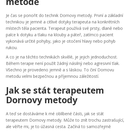
metodě
Je čas se ponořit do technik Dornovy metody. První a základní
technikou je jemné a citlivé dotyky terapeuta na konkrétních
místech těla pacienta. Terapeut používá své prsty, dlaně nebo
palce k dotyku a tlaku na klouby a páteř, zatímco pacient
vykonává určité pohyby, jako je otočení hlavy nebo pohyb
rukou.
A co je na těchto technikách skvělé, je jejich jednoduchost.
Během terapie není použít žádný násilný nebo agresivní tlak.
Všechno je provedeno jemně a s láskou. To činí Dornovu
metodu velmi bezpečnou a příjemnou záležitostí.
Jak se stát terapeutem
Dornovy metody
A teď se dostáváme k mé oblíbené části, jak se stát
terapeutem Dornovy metody. Může to znít trochu zastrašující,
ale věřte mi, je to úžasná cesta. Začíná to samozřejmě