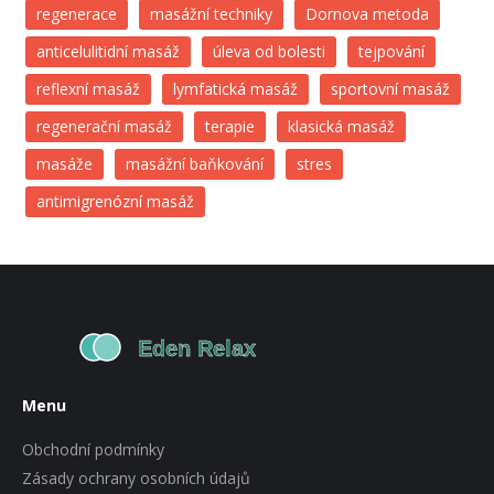
regenerace
masážní techniky
Dornova metoda
anticelulitidní masáž
úleva od bolesti
tejpování
reflexní masáž
lymfatická masáž
sportovní masáž
regenerační masáž
terapie
klasická masáž
masáže
masážní baňkování
stres
antimigrenózní masáž
Menu
Obchodní podmínky
Zásady ochrany osobních údajů