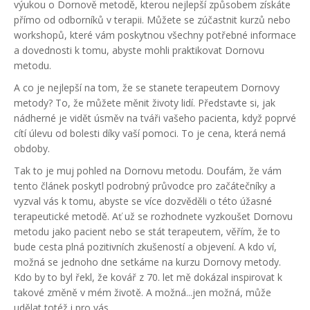
výukou o Dornově metodě, kterou nejlepší způsobem získáte
přímo od odborníků v terapii. Můžete se zúčastnit kurzů nebo
workshopů, které vám poskytnou všechny potřebné informace
a dovednosti k tomu, abyste mohli praktikovat Dornovu
metodu.
A co je nejlepší na tom, že se stanete terapeutem Dornovy
metody? To, že můžete měnit životy lidí. Představte si, jak
nádherné je vidět úsměv na tváři vašeho pacienta, když poprvé
cítí úlevu od bolesti díky vaší pomoci. To je cena, která nemá
obdoby.
Tak to je muj pohled na Dornovu metodu. Doufám, že vám
tento článek poskytl podrobný průvodce pro začátečníky a
vyzval vás k tomu, abyste se více dozvěděli o této úžasné
terapeutické metodě. Ať už se rozhodnete vyzkoušet Dornovu
metodu jako pacient nebo se stát terapeutem, věřím, že to
bude cesta plná pozitivních zkušeností a objevení. A kdo ví,
možná se jednoho dne setkáme na kurzu Dornovy metody.
Kdo by to byl řekl, že kovář z 70. let mě dokázal inspirovat k
takové změně v mém životě. A možná...jen možná, může
udělat totéž i pro vás.