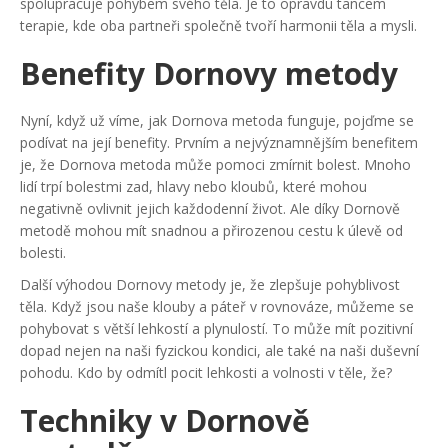
spolupracuje pohybem svého těla. Je to opravdu tancem
terapie, kde oba partneři společně tvoří harmonii těla a mysli.
Benefity Dornovy metody
Nyní, když už víme, jak Dornova metoda funguje, pojďme se
podívat na její benefity. Prvním a nejvýznamnějším benefitem
je, že Dornova metoda může pomoci zmírnit bolest. Mnoho
lidí trpí bolestmi zad, hlavy nebo kloubů, které mohou
negativně ovlivnit jejich každodenní život. Ale díky Dornově
metodě mohou mít snadnou a přirozenou cestu k úlevě od
bolesti.
Další výhodou Dornovy metody je, že zlepšuje pohyblivost
těla. Když jsou naše klouby a páteř v rovnováze, můžeme se
pohybovat s větší lehkostí a plynulostí. To může mít pozitivní
dopad nejen na naši fyzickou kondici, ale také na naši duševní
pohodu. Kdo by odmítl pocit lehkosti a volnosti v těle, že?
Techniky v Dornově