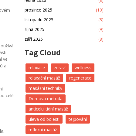
ledna 2026
(8)
prosince 2025
(10)
hovém
listopadu 2025
(8)
října 2025
(9)
září 2025
(8)
používá
Tag Cloud
asti
l ve
nů a
relaxace
zdraví
wellness
relaxační masáž
regenerace
masážní techniky
il
po celé
Dornova metoda
anticelulitidní masáž
úleva od bolesti
tejpování
reflexní masáž
la.