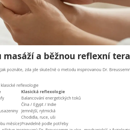
 masáží a běžnou reflexní tera
ží. Jak poznáte, zda jde skutečně o metodu inspirovanou Dr. Breusse
lasické reflexologie
e
Klasická reflexologie
mfy
Balancování energetických toků
Čína / Egypt / Indie
 usazeniny
Jemnější, rytmická
Chodidla, ruce, uši
obu měsíce)
Pravidelně podle potřeby
, přístup inspirovaný Dr. Breussemm je více „mechanický“ a fyziologic