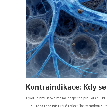
Kontraindikace: Kdy s
Ačkoli je breussova masáž bezpečná pro většinu lidí, e
Těhotenství:
Určité reflexní body mohou sti