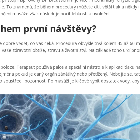
 těle. To znamená, že během procedury můžete cítit větší tlak a někdy 
nčení masáže však následuje pocit lehkosti a uvolnění.
ěhem první návštěvy?
dobré vědět, co vás čeká. Procedura obvykle trvá kolem 45 až 60 mi
še zdravotní obtíže, stravu a životní styl. Na základě toho určí prior
oze. Terapeut používá palce a speciální nástroje k aplikaci tlaku n
, zejména pokud je daný orgán zánětlivý nebo přetížený. Nebojte se, ta
to soustředil pozornost. Po masáži je klíčové vypít dostatek vody, aby