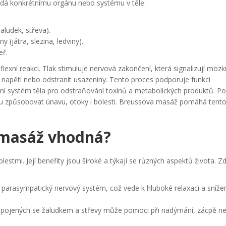
ídá konkrétnímu orgánu nebo systému v těle.
žaludek, střeva).
y (játra, slezina, ledviny).
eř.
flexní reakci. Tlak stimuluje nervová zakončení, která signalizují mozk
t napětí nebo odstranit usazeniny. Tento proces podporuje funkci
dní systém těla pro odstraňování toxinů a metabolických produktů
.
Po
hou způsobovat únavu, otoky i bolesti. Breussova masáž pomáhá tento
 masáž vhodná?
estmi. Její benefity jsou široké a týkají se různých aspektů života. Zd
parasympatický nervový systém, což vede k hluboké relaxaci a sníže
spojených se žaludkem a střevy může pomoci při nadýmání, zácpě n