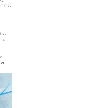
i mírnou
nut.
ity,
a
to
 se