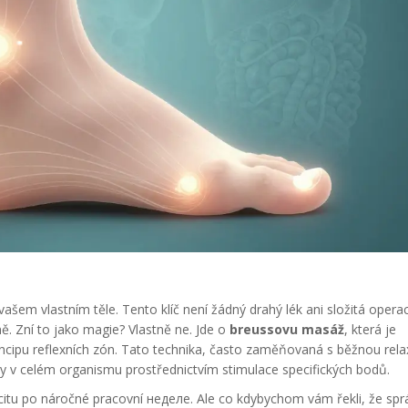
ašem vlastním těle. Tento klíč není žádný drahý lék ani složitá operac
. Zní to jako magie? Vlastně ne. Jde o
breussovu masáž
, která je
ncipu reflexních zón
. Tato technika, často zaměňovaná s běžnou rela
hy v celém organismu prostřednictvím stimulace specifických bodů.
ocitu po náročné pracovní неделе. Ale co kdybychom vám řekli, že sp