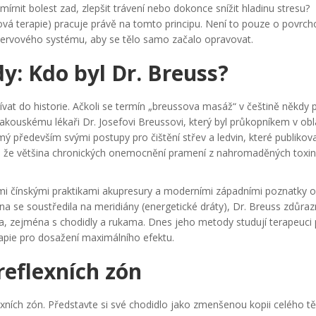
nit bolest zad, zlepšit trávení nebo dokonce snížit hladinu stresu?
vá terapie) pracuje právě na tomto principu. Není to pouze o povrc
o nervového systému, aby se tělo samo začalo opravovat.
y: Kdo byl Dr. Breuss?
at do historie. Ačkoli se termín „breussova masáž“ v češtině někdy 
k rakouskému lékaři
Dr. Josefovi Breussovi
, který
byl průkopníkem v obl
ý především svými postupy pro čištění střev a ledvin, které publikova
ení, že většina chronických onemocnění pramení z nahromaděných toxi
kými čínskými praktikami akupresury a moderními západními poznatky o
a se soustředila na meridiány (energetické dráty), Dr. Breuss zdůrazn
la, zejména s chodidly a rukama. Dnes jeho metody studují terapeuci 
apie pro dosažení maximálního efektu.
 reflexních zón
ních zón. Představte si své chodidlo jako zmenšenou kopii celého tě