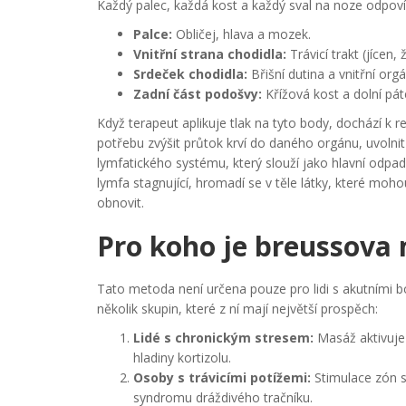
Každý palec, každá kost a každý sval na noze odpov
Palce:
Obličej, hlava a mozek.
Vnitřní strana chodidla:
Trávicí trakt (jícen, 
Srdeček chodidla:
Břišní dutina a vnitřní orgán
Zadní část podošvy:
Křížová kost a dolní pát
Když terapeut aplikuje tlak na tyto body, dochází k re
potřebu zvýšit průtok krví do daného orgánu, uvolni
lymfatického systému
, který
slouží jako hlavní odpa
lymfa stagnující, hromadí se v těle látky, které mo
obnovit.
Pro koho je breussova
Tato metoda není určena pouze pro lidi s akutními bol
několik skupin, které z ní mají největší prospěch:
Lidé s chronickým stresem:
Masáž aktivuje 
hladiny kortizolu.
Osoby s trávicími potížemi:
Stimulace zón 
syndromu dráždivého tračníku.