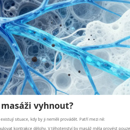
e masáži vyhnout?
xistují situace, kdy by ji neměli provádět. Patří mezi ně:
mulovat kontrakce dělohy. V těhotenství by masáž měla provést pouz