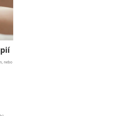
pií
mm, nebo
ký.