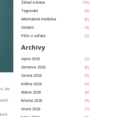
Zdraví a krása
(18)
Tejpování
(9)
Alternativní medicína
(6)
Ostatní
(4)
Péče o zvířata
(2)
Archivy
srpna 2026
(2)
července 2026
(8)
června 2026
(9)
května 2026
(9)
e, ale
dubna 2026
(8)
xační
března 2026
(9)
února 2026
(7)
rávná