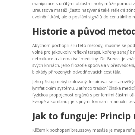
manipulace s určitými oblastmi nohy může pomoci zmír
Breussova masáž (často nazývaná také reflexní zóno
uvolnění tkání, ale o posílání signálů do centrálníh
Historie a původ metod
Abychom pochopili sílu této metody, musíme se podív
volně pro jakoukoliv reflexní terapii, kořeny sahají 
detoxikace a alternativní medicíny
.
Dr. Breuss je znám
svých knihách. Jeho filozofie spočívala v přesvědč
blokády přirozených odvodňovacích cest těla.
Jeho přístup nebyl izolovaný. Inspiroval se starově
lymfatickém systému. Zatímco tradiční čínská medicín
fyzickou propojenost orgánů s periferními částmi tě
Evropě a kombinují je s jinými formami manuální ter
Jak to funguje: Princip
Klíčem k pochopení breussovy masáže je mapa reflex