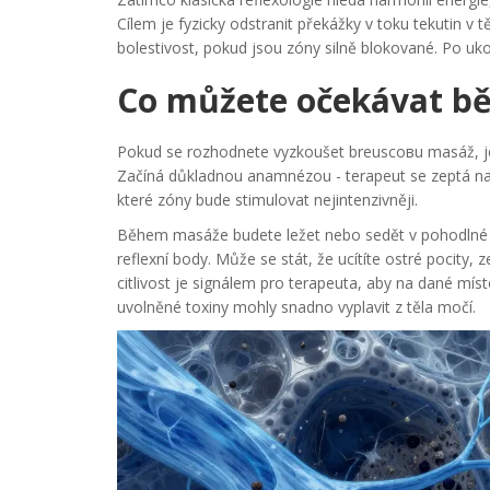
Cílem je fyzicky odstranit překážky v toku tekutin v
bolestivost, pokud jsou zóny silně blokované. Po uko
Co můžete očekávat b
Pokud se rozhodnete vyzkoušet breusсовu masáž, je 
Začíná důkladnou anamnézou - terapeut se zeptá na va
které zóny bude stimulovat nejintenzivněji.
Během masáže budete ležet nebo sedět v pohodlné pol
reflexní body. Může se stát, že ucítíte ostré pocity
citlivost je signálem pro terapeuta, aby na dané mís
uvolněné toxiny mohly snadno vyplavit z těla močí.