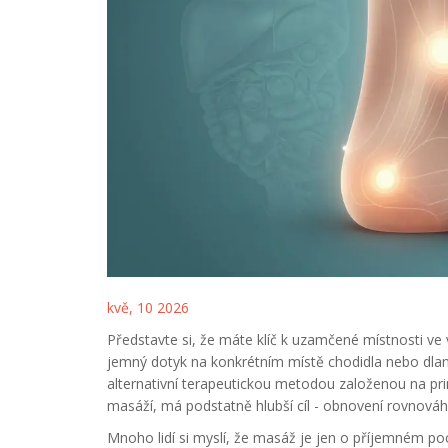
kvě, 10 2026
Představte si, že máte klíč k uzamčené místnosti ve v
jemný dotyk na konkrétním místě chodidla nebo dlaně
alternativní terapeutickou metodou založenou na pri
masáží, má podstatně hlubší cíl - obnovení rovnová
Mnoho lidí si myslí, že masáž je jen o příjemném p