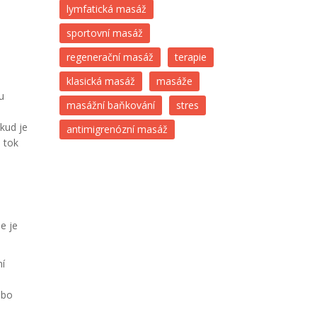
lymfatická masáž
sportovní masáž
regenerační masáž
terapie
klasická masáž
masáže
u
masážní baňkování
stres
kud je
antimigrenózní masáž
 tok
e je
ní
ebo