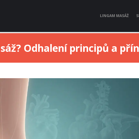
LINGAM MASÁŽ
S
sáž? Odhalení principů a přín