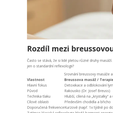
Rozdíl mezi breussovou
Často se stává, že si lidé pletou různé druhy masá
jen o standardní reflexologii?
Srovnání breussovy masáže a k
Vlastnost
Breussova masáž / Terapi
Hlavní fokus
Detoxikace a odblokování ly
Původ
Rakousko (Dr. Josef Breuss)
Technika tlaku
Hlubší, cílená na „krystalky“ a
Cílové oblasti
Především chodidla a břicho
Doporučená frekvence
Kurzově (např. 1x týdně po d
Zatímco klasická reflexologie hledá harmonii energie