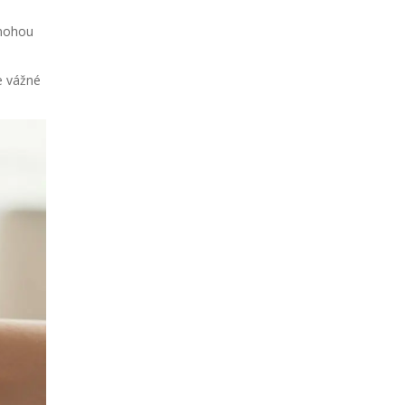
 nohou
e vážné