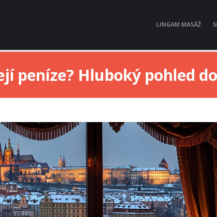
LINGAM MASÁŽ
S
ejí peníze? Hluboký pohled do