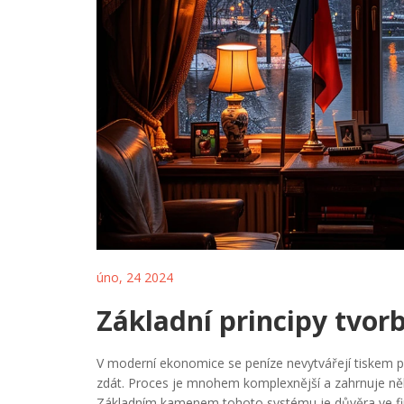
úno, 24 2024
Základní principy tvor
V moderní ekonomice se peníze nevytvářejí tiskem p
zdát. Proces je mnohem komplexnější a zahrnuje něk
Základním kamenem tohoto systému je důvěra ve fin