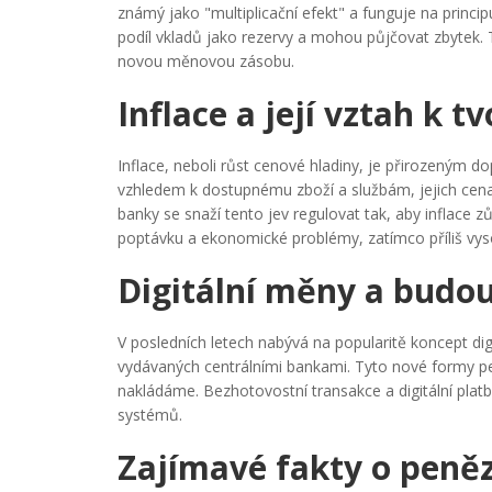
známý jako "multiplicační efekt" a funguje na princi
podíl vkladů jako rezervy a mohou půjčovat zbytek. Tí
novou měnovou zásobu.
Inflace a její vztah k 
Inflace, neboli růst cenové hladiny, je přirozeným 
vzhledem k dostupnému zboží a službám, jejich cena
banky se snaží tento jev regulovat tak, aby inflace zů
poptávku a ekonomické problémy, zatímco příliš vyso
Digitální měny a budo
V posledních letech nabývá na popularitě koncept digi
vydávaných centrálními bankami. Tyto nové formy p
nakládáme. Bezhotovostní transakce a digitální plat
systémů.
Zajímavé fakty o peně