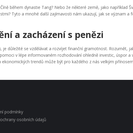
y v Číně během dynastie Tang? Nebo že některé země, jako například Š
ostmi? Tyto a mnohé další zajímavosti nám ukazují, jak se význam a 
ění a zacházení s penězi
li, je důležité se vzdělávat a rozvíjet finanční gramotnost. Rozumět, j
že pomoci v lépe informovaném rozhodování ohledně investic, úspor a 
ních ekonomických trendů může být pro každého z nás velkým přínosem
ní podmínky
ochrany osobních údajů