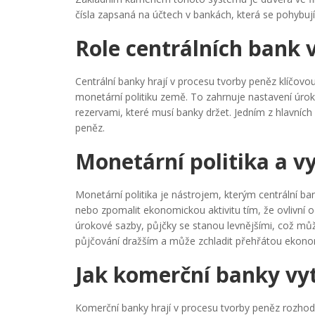
čísla zapsaná na účtech v bankách, která se pohybují
Role centrálních bank
Centrální banky hrají v procesu tvorby peněz klíčovo
monetární politiku země. To zahrnuje nastavení úro
rezervami, které musí banky držet. Jedním z hlavních cí
peněz.
Monetární politika a v
Monetární politika je nástrojem, kterým centrální 
nebo zpomalit ekonomickou aktivitu tím, že ovlivní oc
úrokové sazby, půjčky se stanou levnějšími, což můž
půjčování dražším a může zchladit přehřátou ekono
Jak komerční banky vyt
Komerční banky hrají v procesu tvorby peněz rozhoduj