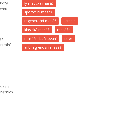
rčitý
lymfatická masáž
stému
sportovní masáž
regenerační masáž
terapie
klasická masáž
masáže
masážní baňkování
stres
ěz
ntrální
antimigrenózní masáž
u
 s nimi
eněžních