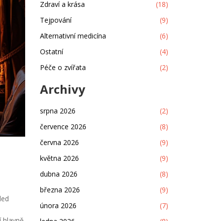
Zdraví a krása
(18)
Tejpování
(9)
Alternativní medicína
(6)
Ostatní
(4)
Péče o zvířata
(2)
Archivy
srpna 2026
(2)
července 2026
(8)
června 2026
(9)
května 2026
(9)
dubna 2026
(8)
března 2026
(9)
led
února 2026
(7)
 hlavně