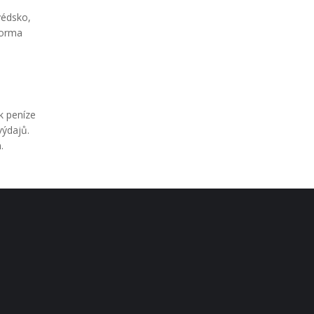
védsko,
forma
ak peníze
výdajů.
.