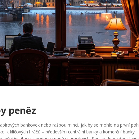
by peněz
apírových bankovek nebo ražbou mincí, jak by se mohlo na první poh
olik klíčových hráčů – především centrální banky a komerční banky.
anční instituce a hodnotu peněz samotných. Peníze dnes představují