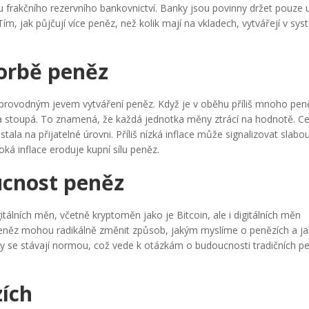
pu frakčního rezervního bankovnictví. Banky jsou povinny držet pouze u
m, jak půjčují více peněz, než kolik mají na vkladech, vytvářejí v sy
tvorbě peněz
doprovodným jevem vytváření peněz. Když je v oběhu příliš mnoho pen
 stoupá. To znamená, že každá jednotka měny ztrácí na hodnotě. Ce
stala na přijatelné úrovni. Příliš nízká inflace může signalizovat slabo
ká inflace eroduje kupní sílu peněz.
ucnost peněz
tálních měn, včetně kryptoměn jako je Bitcoin, ale i digitálních měn
eněz mohou radikálně změnit způsob, jakým myslíme o penězích a jak
by se stávají normou, což vede k otázkám o budoucnosti tradičních p
zích