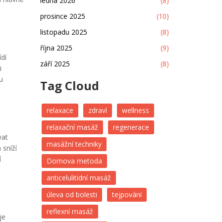
ledna 2026
(8)
prosince 2025
(10)
listopadu 2025
(8)
října 2025
(9)
ídí
září 2025
(8)
i
u
Tag Cloud
relaxace
zdraví
wellness
relaxační masáž
regenerace
vat
masážní techniky
 sníží
í
Dornova metoda
anticelulitidní masáž
úleva od bolesti
tejpování
reflexní masáž
je