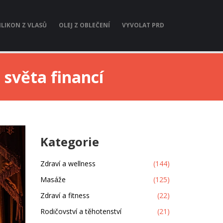
ILIKON Z VLASŮ
OLEJ Z OBLEČENÍ
VYVOLAT PRD
 světa financí
Kategorie
Zdraví a wellness
(144)
Masáže
(125)
Zdraví a fitness
(22)
Rodičovství a těhotenství
(21)