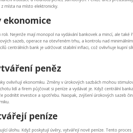
 z místa na místo elektronicky.
 v ekonomice
u roli. Nejenže mají monopol na vydávání bankovek a mincí, ale také ř
kových sazeb, operace na otevřeném trhu, a kontrolu nad minimálním
lů centrálních bank je udržovat stabilní inflaci, což ovlivňuje kupní síl
ytváření peněz
banky ovlivňují ekonomiku. Změny v úrokových sazbách mohou stimulo
hotu lidí a firem půjčovat si peníze a vydávat je. Když centrální banka
e podnítit investice a spotřebu. Naopak, zvýšení úrokových sazeb čin
miku.
vářejí peníze
ící úlohu. Když poskytují úvěry, vytvářejí nové peníze. Tento proces 