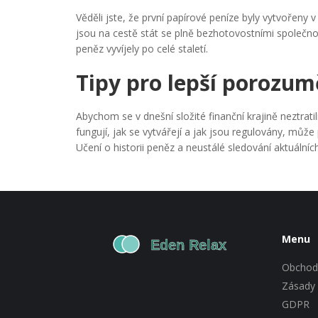
Věděli jste, že první papírové peníze byly vytvořen
jsou na cestě stát se plně bezhotovostními společn
peněz vyvíjely po celé staletí.
Tipy pro lepší porozum
Abychom se v dnešní složité finanční krajině neztrati
fungují, jak se vytvářejí a jak jsou regulovány, mů
Učení o historii peněz a neustálé sledování aktuál
Menu
Obchod
Zásady 
GDPR